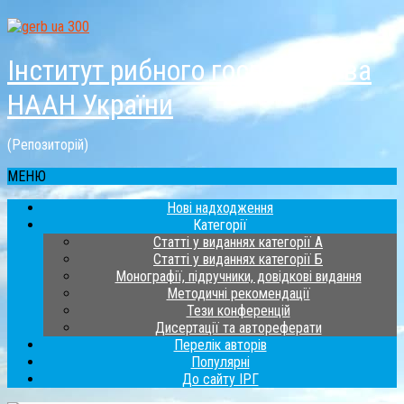
Інститут рибного господарства
НААН України
(Репозиторій)
МЕНЮ
Нові надходження
Категорії
Статті у виданнях категорії А
Статті у виданнях категорії Б
Монографії, підручники, довідкові видання
Методичні рекомендації
Тези конференцій
Дисертації та автореферати
Перелік авторів
Популярні
До сайту ІРГ