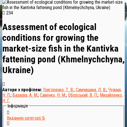
234
Assessment of ecological
conditions for growing the
market-size fish in the Kantivka
fattening pond (Khmelnychchyna,
Ukraine)
Автори з профілем:
Григоренко, Т. В.
;
Самчишина, Л. В.
;
Чужма,
Н. П.
;
Базаєва, А. М.
;
Савенко, Н. М.
;
Оборський, В. П.
;
Михайленко,
Н. Г.
Інформація
Виданнях категорії Б