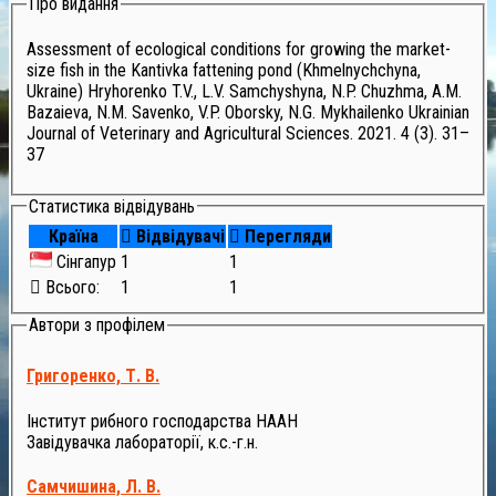
Про видання
Assessment of ecological conditions for growing the market-
size fish in the Kantivka fattening pond (Khmelnychchyna,
Ukraine) Hryhorenko T.V., L.V. Samchyshyna, N.P. Chuzhma, A.M.
Bazaieva, N.M. Savenko, V.P. Oborsky, N.G. Mykhailenko Ukrainian
Journal of Veterinary and Agricultural Sciences. 2021. 4 (3). 31–
37
Статистика відвідувань
Країна
Відвідувачі
Перегляди
Сінгапур
1
1
Всього:
1
1
Автори з профілем
Григоренко, Т. В.
Інститут рибного господарства НААН
Завідувачка лабораторії, к.с.-г.н.
Самчишина, Л. В.