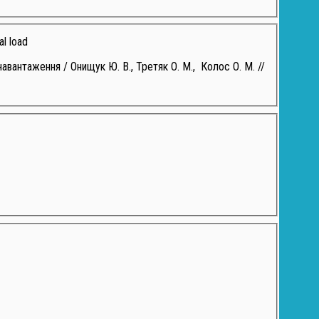
al load
авантаження / Онищук Ю. В., Третяк О. М., Колос О. М. //