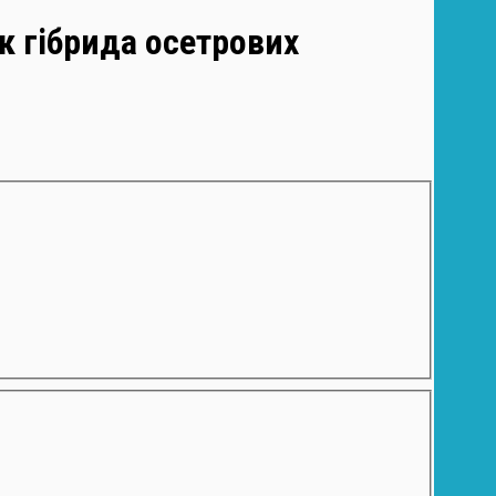
к гібрида осетрових