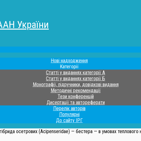
ААН України
Нові надходження
Категорії
Статті у виданнях категорії А
Статті у виданнях категорії Б
Монографії, підручники, довідкові видання
Методичні рекомендації
Тези конференцій
Дисертації та автореферати
Перелік авторів
Популярні
До сайту ІРГ