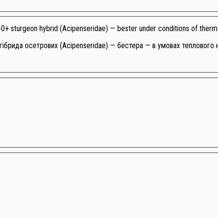
e-0+ sturgeon hybrid (Acipenseridae) — bester under conditions of therm
гібрида осетрових (Аcipenseridae) — бестера — в умовах теплового н