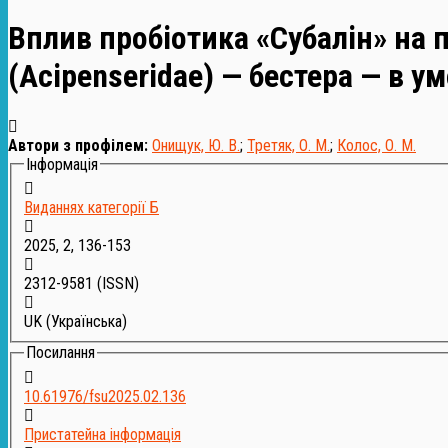
Вплив пробіотика «Субалін» на 
(Аcipenseridae) — бестера — в 
Автори з профілем:
Онищук, Ю. В.
;
Третяк, О. М.
;
Колос, О. М.
Інформація
Виданнях категорії Б
2025, 2, 136-153
2312-9581
(ISSN)
UK (Українська)
Посилання
10.61976/fsu2025.02.136
Пристатейна інформація