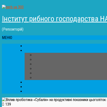
Інститут рибного господарства Н
(Репозиторій)
МЕНЮ
139