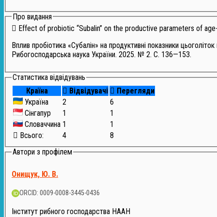
Про видання
Effect of probiotic “Subalin” on the productive parameters of ag
Вплив пробіотика «Субалін» на продуктивні показники цьоголіток 
Рибогосподарська наука України. 2025. № 2. С. 136—153.
Статистика відвідувань
Країна
Відвідувачі
Перегляди
Україна
2
6
Сінгапур
1
1
Словаччина
1
1
Всього:
4
8
Автори з профілем
Онищук, Ю. В.
ORCID: 0009-0008-3445-0436
Інститут рибного господарства НААН