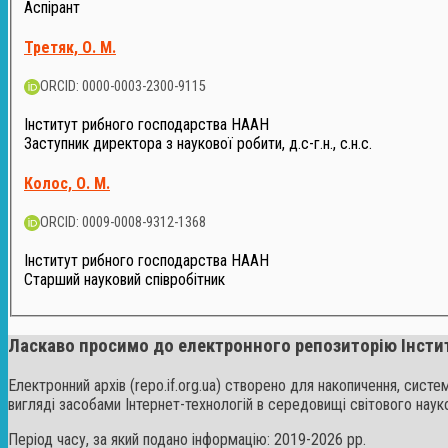
Аспірант
Третяк, О. М.
ORCID: 0000-0003-2300-9115
Інститут рибного господарства НААН
Заступник директора з наукової робити, д.с-г.н., с.н.с.
Колос, О. М.
ORCID: 0009-0008-9312-1368
Інститут рибного господарства НААН
Старший науковий співробітник
Ласкаво просимо до електронного репозиторію Інсти
Електронний архів (repo.if.org.ua) створено для накопичення, сист
вигляді засобами Інтернет-технологій в середовищі світового наук
Період часу, за який подано інформацію: 2019-2026 рр.