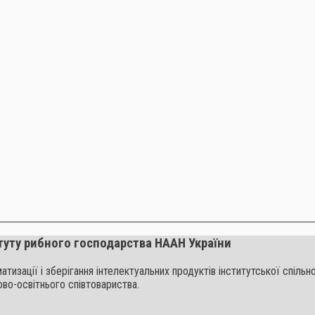
туту рибного господарства НААН України
ематизації і зберігання інтелектуальних продуктів інститутської спі
ово-освітнього співтовариства.