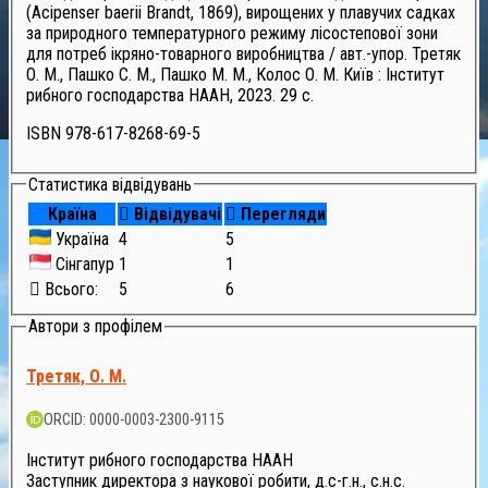
(Acipenser baerii Brandt, 1869), вирощених у плавучих садках
за природного температурного режиму лісостепової зони
для потреб ікряно-товарного виробництва / авт.-упор. Третяк
О. М., Пашко С. М., Пашко М. М., Колос О. М. Київ : Інститут
рибного господарства НААН, 2023. 29 с.
ISBN 978-617-8268-69-5
Статистика відвідувань
Країна
Відвідувачі
Перегляди
Україна
4
5
Сінгапур
1
1
Всього:
5
6
Автори з профілем
Третяк, О. М.
ORCID: 0000-0003-2300-9115
Інститут рибного господарства НААН
Заступник директора з наукової робити, д.с-г.н., с.н.с.