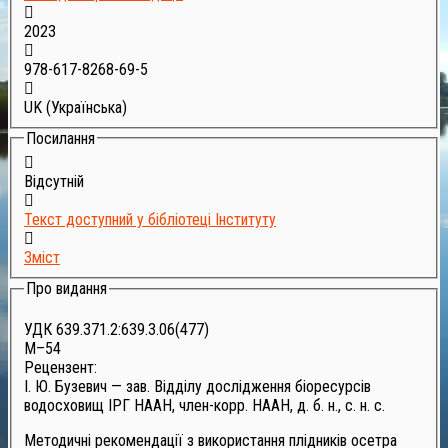
2023
978-617-8268-69-5
UK (Українська)
Посилання
Відсутній
Текст доступний у бібліотеці Інституту
Зміст
Про видання
УДК 639.371.2:639.3.06(477)
М–54
Рецензент:
І. Ю. Бузевич — зав. Відділу дослідження біоресурсів
водосховищ ІРГ НААН, член-корр. НААН, д. б. н., с. н. с.
Методичні рекомендації з використання плідників осетра