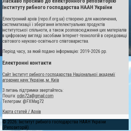
Ласкаво просимо до електронного репозиторію
Інституту рибного господарства НААН України
Електронний архів (repo.if.org.ua) створено для накопичення,
систематизації і зберігання інтелектуальних продуктів
інститутської спільноти, а також розповсюдження цих матеріалів
в цифровому вигляді засобами Інтернет-технологій в середовищі
світового науково-освітнього співтовариства.
Період часу, за який подано інформацію: 2019-2026 рр.
Електронні контакти
Сайт Інститут рибного господарства Національної академії
аграрних наук України, м. Київ
З питань підтримки звертайтесь:
Пошта:
odin72a@gmail.com
Телеграм: @FXMag72
Карта статей / Архів
© 2026. Інститут рибного господарства НААН України
(Репозиторій)