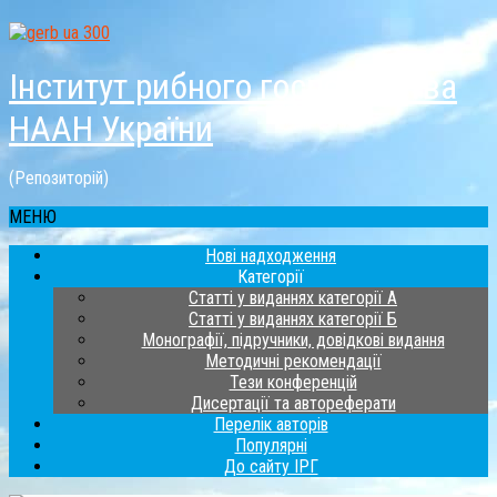
Інститут рибного господарства
НААН України
(Репозиторій)
МЕНЮ
Нові надходження
Категорії
Статті у виданнях категорії А
Статті у виданнях категорії Б
Монографії, підручники, довідкові видання
Методичні рекомендації
Тези конференцій
Дисертації та автореферати
Перелік авторів
Популярні
До сайту ІРГ