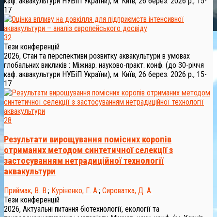
каф. аквакультури НУБіП України), м. Київ, 26 берез. 2026 р., 15-
17
32
Тези конференцій
2026, Стан та перспективи розвитку аквакультури в умовах
глобальних викликів : Міжнар. науково-практ. конф. (до 30-річчя
каф. аквакультури НУБіП України), м. Київ, 26 берез. 2026 р., 15-
17
28
Результати вирощування помісних коропів
отриманих методом синтетичної селекції з
застосуванням нетрадиційної технології
аквакультури
Приймак, В. В.
;
Куріненко, Г. А.
;
Сироватка, Д. А.
Тези конференцій
2026, Актуальні питання біотехнології, екології та