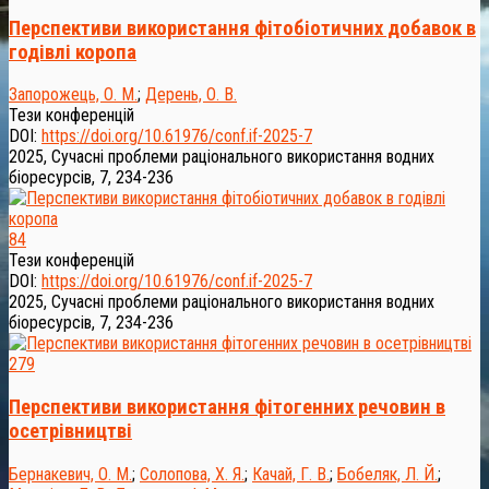
Перспективи використання фітобіотичних добавок в
годівлі коропа
Запорожець, О. М.
;
Дерень, О. В.
Тези конференцій
DOI:
https://doi.org/10.61976/conf.if-2025-7
2025, Сучасні проблеми раціонального використання водних
біоресурсів, 7, 234-236
84
Тези конференцій
DOI:
https://doi.org/10.61976/conf.if-2025-7
2025, Сучасні проблеми раціонального використання водних
біоресурсів, 7, 234-236
279
Перспективи використання фітогенних речовин в
осетрівництві
Бернакевич, О. М.
;
Солопова, Х. Я.
;
Качай, Г. В.
;
Бобеляк, Л. Й.
;