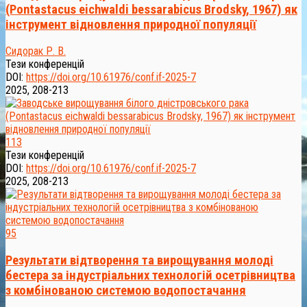
(Pontastacus eichwaldi bessarabicus Brodsky, 1967) як
інструмент відновлення природної популяції
Сидорак Р. В.
Тези конференцій
DOI:
https://doi.org/10.61976/conf.if-2025-7
2025, 208-213
113
Тези конференцій
DOI:
https://doi.org/10.61976/conf.if-2025-7
2025, 208-213
95
Результати відтворення та вирощування молоді
бестера за індустріальних технологій осетрівництва
з комбінованою системою водопостачання