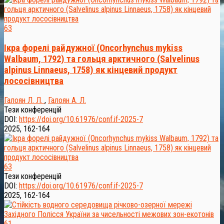
63
Ікра форелі райдужної (Oncorhynchus mykiss
Walbaum, 1792) та гольця арктичного (Salvelinus
alpinus Linnaeus, 1758) як кінцевий продукт
лососівництва
Галоян Л. Л.
,
Галоян А. Л.
Тези конференцій
DOI:
https://doi.org/10.61976/conf.if-2025-7
2025, 162-164
63
Тези конференцій
DOI:
https://doi.org/10.61976/conf.if-2025-7
2025, 162-164
61