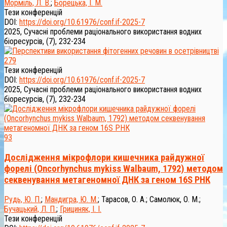
Морміль, Л. В.
;
Борецька, І. М.
Тези конференцій
DOI:
https://doi.org/10.61976/conf.if-2025-7
2025, Сучасні проблеми раціонального використання водних
біоресурсів, (7), 232-234
279
Тези конференцій
DOI:
https://doi.org/10.61976/conf.if-2025-7
2025, Сучасні проблеми раціонального використання водних
біоресурсів, (7), 232-234
93
Дослідження мікрофлори кишечника райдужної
форелі (Oncorhynchus mykiss Walbaum, 1792) методом
секвенування метагеномної ДНК за геном 16S РНК
Рудь, Ю. П.
;
Мандигра, Ю. М.
;
Тарасов, О. А.
;
Самолюк, О. М.
;
Бучацький, Л. П.
;
Грициняк, І. I.
Тези конференцій