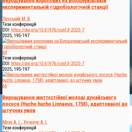
Вирощування коропових на Білоцерківській
експериментальній гідробіологічній станції
Леуський М. В.
Тези конференцій
DOI:
https://doi.org/10.61976/conf.if-2025-7
2025, 195-197
60
Тези конференцій
DOI:
https://doi.org/10.61976/conf.if-2025-7
2025, 195-197
66
Вирощування життєстійкої молоді дунайського
лосося (Hucho hucho Linnaeus, 1758), адаптованої до
штучних умов
Мрук А. І.
,
Кучерук А. І.
Тези конференцій