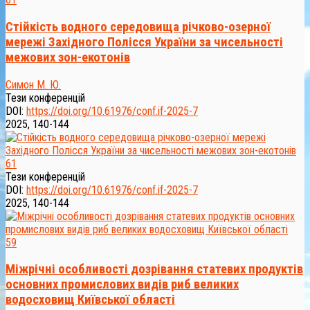
Стійкість водного середовища річково-озерної
мережі Західного Полісся України за чисельності
межових зон-екотонів
Симон М. Ю.
Тези конференцій
DOI:
https://doi.org/10.61976/conf.if-2025-7
2025, 140-144
61
Тези конференцій
DOI:
https://doi.org/10.61976/conf.if-2025-7
2025, 140-144
59
Міжрічні особливості дозрівання статевих продуктів
основних промислових видів риб великих
водосховищ Київської області