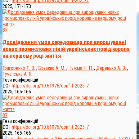
DOI:
https://doi.org/10.61976/conf.if-2025-7
2025, 171-173
87
Дослідження умов середовища при вирощуванні
нових промислових ліній українських порід коропа
на першому році життя
Григоренко Т. В.
,
Базаєва А. М.
,
Чужма Н. П.
,
Деренько А. В.
,
Тучапська А. Я.
Тези конференцій
DOI:
https://doi.org/10.61976/conf.if-2025-7
2025, 165-166
87
Тези конференцій
DOI:
https://doi.org/10.61976/conf.if-2025-7
2025, 165-166