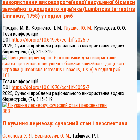
використання високопротеїнової висушеної біомаси
звичайного дощового черв’яка (Lumbricus terrestris
Linnaeus, 1758) у годівлі риб
Продан, М. В.
;
Корнієнко, І. М.
;
Глушко, Ю. М.
;
Кузнєцова, О. О.
Тези конференцій
DOI:
https://doi.org/10.61976/conf.if-2025-7
2025, Сучасні проблеми раціонального використання водних
біоресурсів, (7), 315-319
101
Тези конференцій
DOI:
https://doi.org/10.61976/conf.if-2025-7
2025, Сучасні проблеми раціонального використання водних
біоресурсів, (7), 315-319
383
Лікування лернеозу: сучасний стан і перспективи
Солопова, Х. Я.
;
Бернакевич, О. М.
;
Тафійчук, Р. І.