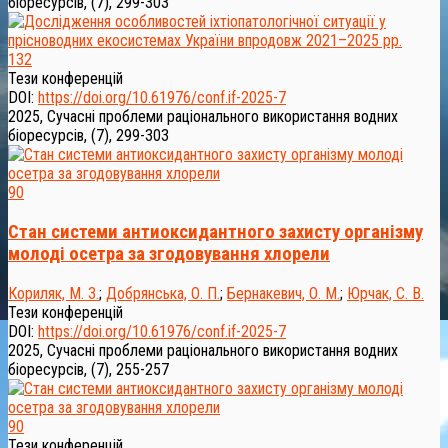
біоресурсів, (7), 299-303
132
Тези конференцій
DOI:
https://doi.org/10.61976/conf.if-2025-7
2025, Сучасні проблеми раціонального використання водних
біоресурсів, (7), 299-303
90
Стан системи антиоксидантного захисту організму
молоді осетра за згодовування хлорели
Кориляк, М. З.
;
Добрянська, О. П.
;
Бернакевич, О. М.
;
Юрчак, С. В.
Тези конференцій
DOI:
https://doi.org/10.61976/conf.if-2025-7
2025, Сучасні проблеми раціонального використання водних
біоресурсів, (7), 255-257
90
Тези конференцій