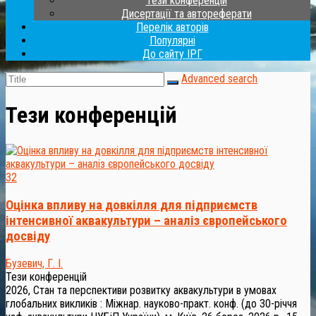
Тези конференцій
Дисертації та автореферати
Перелік авторів
Популярні
До сайту ІРГ
Advanced search
Тези конференцій
32
Оцінка впливу на довкілля для підприємств
інтенсивної аквакультури – аналіз європейського
досвіду
Бузевич, Г. І.
Тези конференцій
2026, Стан та перспективи розвитку аквакультури в умовах
глобальних викликів : Міжнар. науково-практ. конф. (до 30-річчя