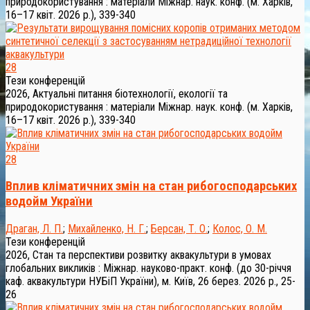
природокористування : матеріали Міжнар. наук. конф. (м. Харків,
16–17 квіт. 2026 р.), 339-340
28
Тези конференцій
2026, Актуальні питання біотехнології, екології та
природокористування : матеріали Міжнар. наук. конф. (м. Харків,
16–17 квіт. 2026 р.), 339-340
28
Вплив кліматичних змін на стан рибогосподарських
водойм України
Драган, Л. П.
;
Михайленко, Н. Г.
;
Берсан, Т. О.
;
Колос, О. М.
Тези конференцій
2026, Стан та перспективи розвитку аквакультури в умовах
глобальних викликів : Міжнар. науково-практ. конф. (до 30-річчя
каф. аквакультури НУБіП України), м. Київ, 26 берез. 2026 р., 25-
26