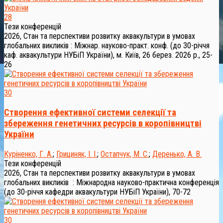
28
Тези конференцій
2026, Стан та перспективи розвитку аквакультури в умовах
глобальних викликів : Міжнар. науково-практ. конф. (до 30-річчя
каф. аквакультури НУБіП України), м. Київ, 26 берез. 2026 р., 25-
26
30
Створення ефективної системи селекції та
збереження генетичних ресурсів в коропівництві
України
Куріненко, Г. А.
;
Грициняк, І. І.
;
Остапчук, М. С.
;
Деренько, А. В.
Тези конференцій
2026, Стан та перспективи розвитку аквакультури в умовах
глобальних викликів : Міжнародна науково-практична конференція
(до 30-річчя кафедри аквакультури НУБіП України), 70-72
30