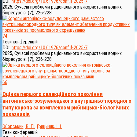
DOI:
https://doi.org/10.61976/conf.if-2025-7
2025, Сучасні проблеми раціонального використання водних
біоресурсів, (7), 226-228
74
Тези конференцій
DOI:
https://doi.org/10.61976/conf.if-2025-7
2025, Сучасні проблеми раціонального використання водних
біоресурсів, (7), 226-228
66
Оцінка першого селекційного покоління
антонінсько-зозуленецького внутрішньо-породного
типу коропа за комплексом рибницько-біологічних
показників
Оборський, В. П.
;
Грициняк, І. І.
Тези конференцій