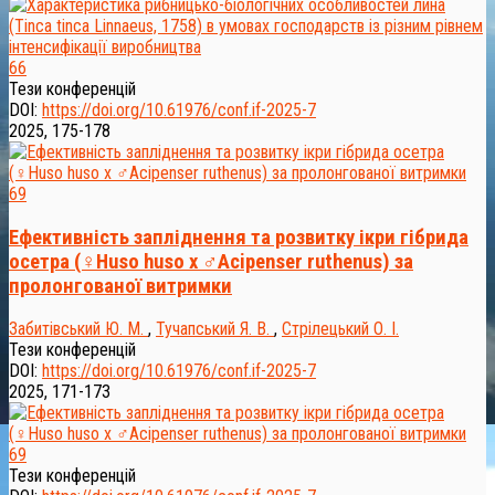
66
Тези конференцій
DOI:
https://doi.org/10.61976/conf.if-2025-7
2025, 175-178
69
Ефективність запліднення та розвитку ікри гібрида
осетра (♀Huso huso x ♂Acipenser ruthenus) за
пролонгованої витримки
Забитівський Ю. М.
,
Тучапський Я. В.
,
Стрілецький О. І.
Тези конференцій
DOI:
https://doi.org/10.61976/conf.if-2025-7
2025, 171-173
69
Тези конференцій