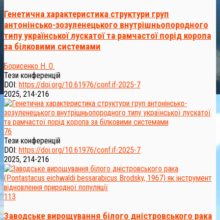
Генетична характеристика структури груп
антонінсько-зозуленецького внутрішньопородного
типу української лускатої та рамчастої порід коропа
за білковими системами
Борисенко Н. О.
Тези конференцій
DOI:
https://doi.org/10.61976/conf.if-2025-7
2025, 214-216
76
Тези конференцій
DOI:
https://doi.org/10.61976/conf.if-2025-7
2025, 214-216
113
Заводське вирощування білого дністровського рака