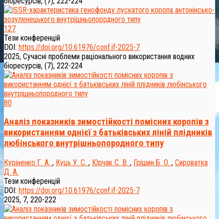
біоресурсів, (7), 222-224
127
Тези конференцій
DOI:
https://doi.org/10.61976/conf.if-2025-7
2025, Сучасні проблеми раціонального використання водних
біоресурсів, (7), 222-224
80
Аналіз показників зимостійкості помісних коропів з
використанням однієї з батьківських ліній плідників
любінського внутрішньопородного типу
Куріненко Г. А.
,
Куць У. С.
,
Юрчак С. В.
,
Грішин Б. О.
,
Сироватка
Д. А.
Тези конференцій
DOI:
https://doi.org/10.61976/conf.if-2025-7
2025, 7, 220-222