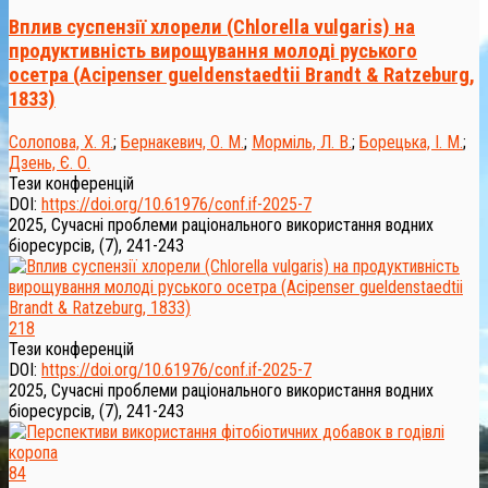
Вплив суспензії хлорели (Chlorella vulgaris) на
продуктивність вирощування молоді руського
осетра (Acipenser gueldenstaedtii Brandt & Ratzeburg,
1833)
Солопова, Х. Я.
;
Бернакевич, О. М.
;
Морміль, Л. В.
;
Борецька, І. М.
;
Дзень, Є. О.
Тези конференцій
DOI:
https://doi.org/10.61976/conf.if-2025-7
2025, Сучасні проблеми раціонального використання водних
біоресурсів, (7), 241-243
218
Тези конференцій
DOI:
https://doi.org/10.61976/conf.if-2025-7
2025, Сучасні проблеми раціонального використання водних
біоресурсів, (7), 241-243
84