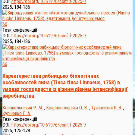
DOI:
https://doi.org/10.61976/conf.if-2025-7
2025, 184-186
66
Тези конференцій
DOI:
https://doi.org/10.61976/conf.if-2025-7
2025, 184-186
66
Характеристика рибницько-біологічних
особливостей лина (Tinca tinca Linnaeus, 1758) в
умовах господарств із різним рівнем інтенсифікації
виробництва
Конопельський Р. М.
,
Краснопольська О. В.
,
Тучапський Я. В.
,
Куріненко Г. А.
Тези конференцій
DOI:
https://doi.org/10.61976/conf.if-2025-7
2025, 175-178