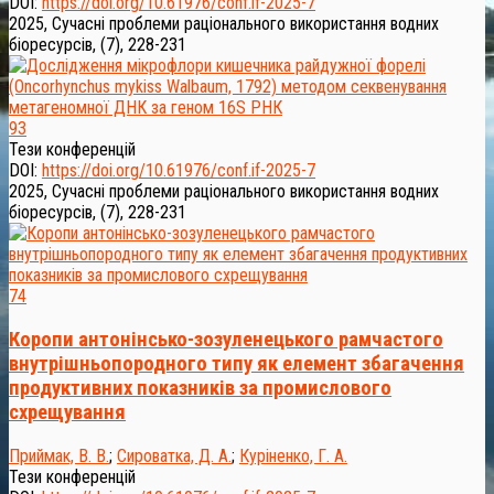
DOI:
https://doi.org/10.61976/conf.if-2025-7
2025, Сучасні проблеми раціонального використання водних
біоресурсів, (7), 228-231
93
Тези конференцій
DOI:
https://doi.org/10.61976/conf.if-2025-7
2025, Сучасні проблеми раціонального використання водних
біоресурсів, (7), 228-231
74
Коропи антонінсько-зозуленецького рамчастого
внутрішньопородного типу як елемент збагачення
продуктивних показників за промислового
схрещування
Приймак, В. В.
;
Сироватка, Д. А.
;
Куріненко, Г. А.
Тези конференцій