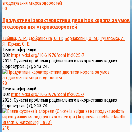
90
Продуктивні характеристики дволіток коропа за умов
згодовування мікроводоростей
Тибінка, А. Р.
;
Добрянська, О. П.
;
Бернакевич, О. М.
;
Тучапська, А.
Я.
;
Юрчак, С. В.
Тези конференцій
DOI:
https://doi.org/10.61976/conf.if-2025-7
2025, Сучасні проблеми раціонального використання водних
біоресурсів, (7), 243-245
90
Тези конференцій
DOI:
https://doi.org/10.61976/conf.if-2025-7
2025, Сучасні проблеми раціонального використання водних
біоресурсів, (7), 243-245
218