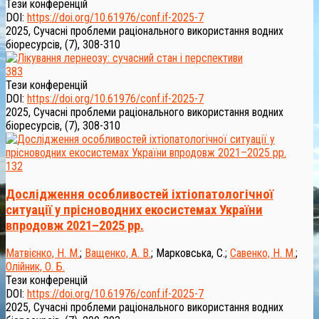
Тези конференцій
DOI:
https://doi.org/10.61976/conf.if-2025-7
2025, Сучасні проблеми раціонального використання водних
біоресурсів, (7), 308-310
383
Тези конференцій
DOI:
https://doi.org/10.61976/conf.if-2025-7
2025, Сучасні проблеми раціонального використання водних
біоресурсів, (7), 308-310
132
Дослідження особливостей іхтіопатологічної
ситуації у прісноводних екосистемах України
впродовж 2021–2025 рр.
Матвієнко, Н. М.
;
Ващенко, А. В.
;
Марковська, С.
;
Савенко, Н. М.
;
Олійник, О. Б.
Тези конференцій
DOI:
https://doi.org/10.61976/conf.if-2025-7
2025, Сучасні проблеми раціонального використання водних