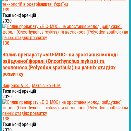
139
Тези конференцій
2020
138
Вплив препарату «БІО-МОС» на зростання молоді
райдужної форелі (Oncorhynchus mykiss) та
веслоноса (Polyodon spathula) на ранніх стадіях
розвитку
Ващенко А. В.
,
Матвієнко Н. М.
Тези конференцій
2020
138
Тези конференцій
2020