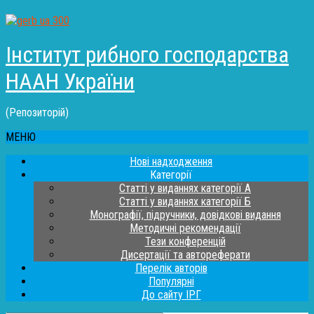
Інститут рибного господарства
НААН України
(Репозиторій)
МЕНЮ
Нові надходження
Категорії
Статті у виданнях категорії А
Статті у виданнях категорії Б
Монографії, підручники, довідкові видання
Методичні рекомендації
Тези конференцій
Дисертації та автореферати
Перелік авторів
Популярні
До сайту ІРГ