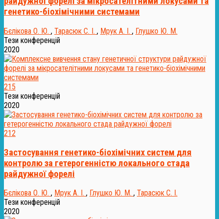
райдужної форелі за мікросателітними локусами та
генетико-біохімічними системами
Бєлікова О. Ю.
,
Тарасюк С. І.
,
Мрук А. І.
,
Глушко Ю. М.
Тези конференцій
2020
215
Тези конференцій
2020
212
Застосування генетико-біохімічних систем для
контролю за гетерогенністю локального стада
райдужної форелі
Бєлікова О. Ю.
,
Мрук А. І.
,
Глушко Ю. М.
,
Тарасюк С. І.
Тези конференцій
2020