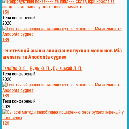
159
Тези конференцій
2020
189
Генетичний аналіз злоякісних пухлин молюсків Mia
arenaria та Anodonta сygnea
Залоїло О. В.
,
Рудь Ю. П.
,
Бучацький Л. П.
Тези конференцій
2020
189
Тези конференцій
2020
126