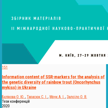
151
Information content of SSR-markers for the analysis of
the genetic diversity of rainbow trout (Oncorhynchus
mykiss) in Ukraine
Бєлікова О. Ю.
,
Тарасюк С. І.
,
Мрук А. І.
,
Залоїло О. В.
Тези конференцій
2020