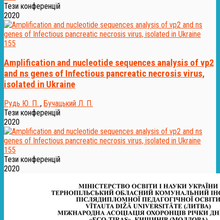
Тези конференцій
2020
155
Amplification and nucleotide sequences analysis of vp2
and ns genes of Infectious pancreatic necrosis virus,
isolated in Ukraine
Рудь Ю. П.
,
Бучацький Л. П.
Тези конференцій
2020
155
Тези конференцій
2020