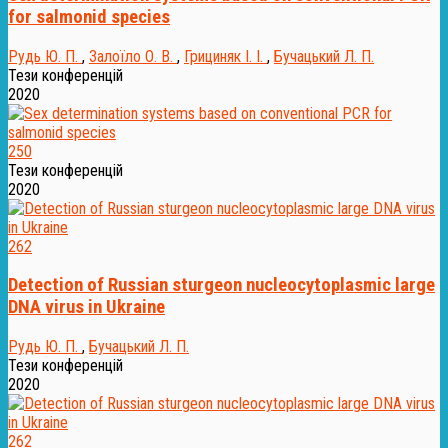
for salmonid species
Рудь Ю. П.
,
Залоїло О. В.
,
Грициняк І. І.
,
Бучацький Л. П.
Тези конференцій
2020
250
Тези конференцій
2020
262
Detection of Russian sturgeon nucleocytoplasmic large
DNA virus in Ukraine
Рудь Ю. П.
,
Бучацький Л. П.
Тези конференцій
2020
262