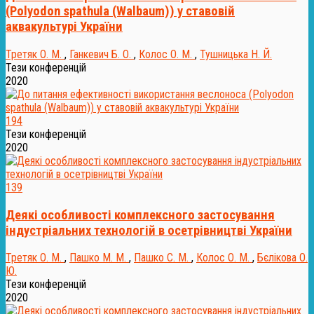
(Polyodon spathula (Walbaum)) у ставовій
аквакультурі України
Третяк О. М.
,
Ганкевич Б. О.
,
Колос О. М.
,
Тушницька Н. Й.
Тези конференцій
2020
194
Тези конференцій
2020
139
Деякі особливості комплексного застосування
індустріальних технологій в осетрівництві України
Третяк О. М.
,
Пашко М. М.
,
Пашко С. М.
,
Колос О. М.
,
Бєлікова О.
Ю.
Тези конференцій
2020