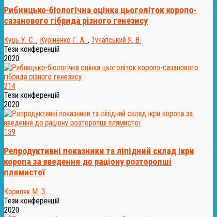
Рибницько-біологічна оцінка цьоголіток коропо-
сазанового гібрида різного генезису
Куць У. С.
,
Куріненко Г. А.
,
Тучапський Я. В.
Тези конференцій
2020
214
Тези конференцій
2020
159
Репродуктивні показники та ліпідний склад ікри
коропа за введення до раціону розторопші
плямистої
Кориляк М. З.
Тези конференцій
2020