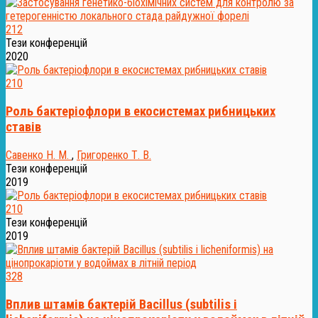
212
Тези конференцій
2020
210
Роль бактеріофлори в екосистемах рибницьких
ставів
Савенко Н. М.
,
Григоренко Т. В.
Тези конференцій
2019
210
Тези конференцій
2019
328
Вплив штамів бактерій Bacillus (subtilis і