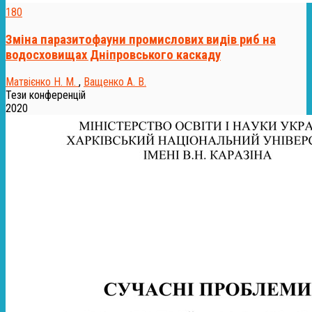
180
Зміна паразитофауни промислових видів риб на
водосховищах Дніпровського каскаду
Матвієнко Н. М.
,
Ващенко А. В.
Тези конференцій
2020