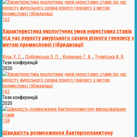
162
Характеристика екологічних умов нерестових ставів
під час нересту амурського сазана різного генезису з
метою промислової гібридизації
Куць У. С.
,
Добрянська О. П.
,
Куріненко Г. А.
,
Тучапська А. Я.
Тези конференцій
2020
162
Тези конференцій
2020
158
Швидкість розмноження бактеріопланктону