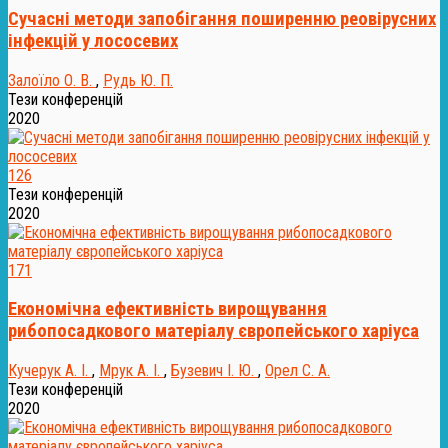
Сучасні методи запобігання поширенню реовірусних
інфекцій у лососевих
Залоїло О. В.
,
Рудь Ю. П.
Тези конференцій
2020
126
Тези конференцій
2020
171
Економічна ефективність вирощування
рибопосадкового матеріалу європейського харіуса
Кучерук А. І.
,
Мрук А. І.
,
Бузевич І. Ю.
,
Орел С. А.
Тези конференцій
2020