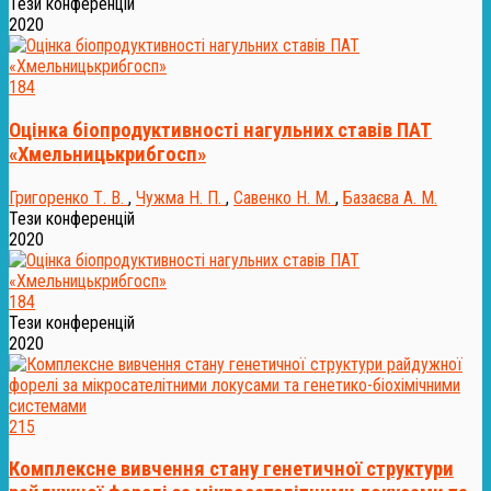
Тези конференцій
2020
184
Оцінка біопродуктивності нагульних ставів ПАТ
«Хмельницькрибгосп»
Григоренко Т. В.
,
Чужма Н. П.
,
Савенко Н. М.
,
Базаєва А. М.
Тези конференцій
2020
184
Тези конференцій
2020
215
Комплексне вивчення стану генетичної структури