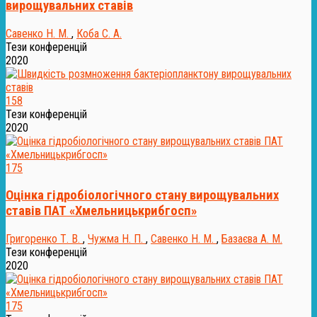
вирощувальних ставів
Савенко Н. М.
,
Коба С. А.
Тези конференцій
2020
158
Тези конференцій
2020
175
Оцінка гідробіологічного стану вирощувальних
ставів ПАТ «Хмельницькрибгосп»
Григоренко Т. В.
,
Чужма Н. П.
,
Савенко Н. М.
,
Базаєва А. М.
Тези конференцій
2020
175