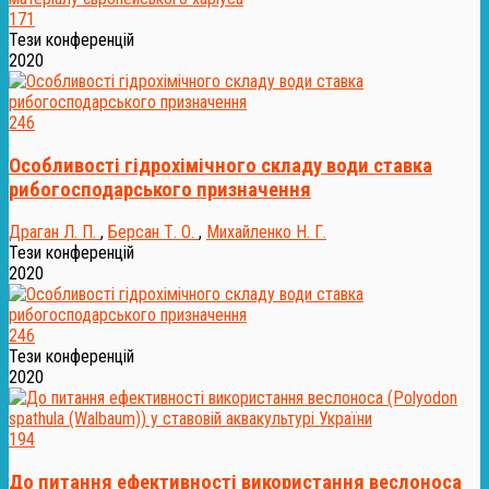
171
Тези конференцій
2020
246
Особливості гідрохімічного складу води ставка
рибогосподарського призначення
Драган Л. П.
,
Берсан Т. О.
,
Михайленко Н. Г.
Тези конференцій
2020
246
Тези конференцій
2020
194
До питання ефективності використання веслоноса