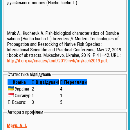
дунайського лосося (Hucho hucho L.)
Mruk A., Kucheruk A. Fish-biological characteristics of Danube
salmon (Hucho hucho L.) breeders // Modern Technologies of
Propagation and Restocking of Native Fish Species :
International Scientific and Practical Conference, May 22, 2019
: book of abstracts. Mukachevo, Ukraine, 2019. P. 41—42. URL :
http://if.org.ua/images/konf/2019myk/mykach2019.pdf.
Статистика відвідувань
Країна
Відвідувачі
Перегляди
Україна
2
4
Сінгапур
1
1
Всього:
3
5
Автори з профілем
Мрук, А. І.