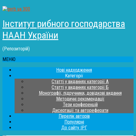
Інститут рибного господарства
НААН України
(Репозиторій)
МЕНЮ
Нові надходження
Категорії
Статті у виданнях категорії А
Статті у виданнях категорії Б
Монографії, підручники, довідкові видання
Методичні рекомендації
Тези конференцій
Дисертації та автореферати
Перелік авторів
Популярні
До сайту ІРГ