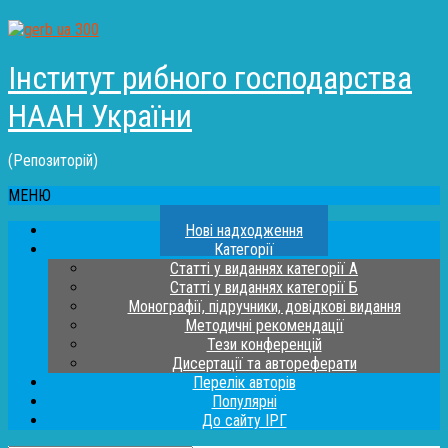
Інститут рибного господарства
НААН України
(Репозиторій)
МЕНЮ
Нові надходження
Категорії
Статті у виданнях категорії А
Статті у виданнях категорії Б
Монографії, підручники, довідкові видання
Методичні рекомендації
Тези конференцій
Дисертації та автореферати
Перелік авторів
Популярні
До сайту ІРГ