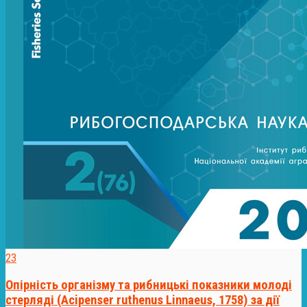
23
Опірність організму та рибницькі показники молоді
стерляді (Acipenser ruthenus Linnaeus, 1758) за дії