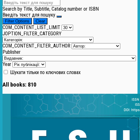
Search by Title, Subtitle, Catalog number or ISBN
Введіть текст для пошуку
Filter Options
Clear
COM_CONTENT_LIST_LIMIT
JOPTION_FILTER_CATEGORY
COM_CONTENT_FILTER_AUTHOR
Publisher
Year
Шукати тільки по ключових словах
All books:
810