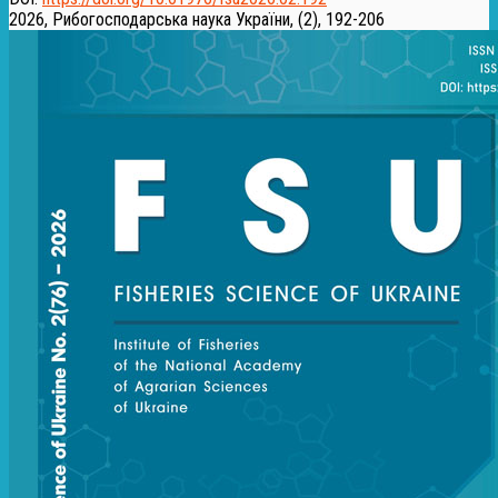
2026, Рибогосподарська наука України, (2), 192-206