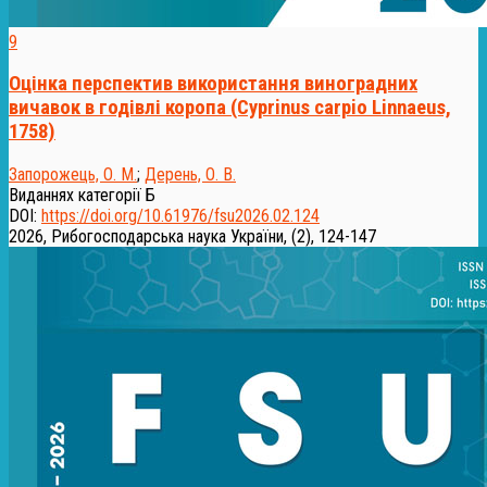
9
Оцінка перспектив використання виноградних
вичавок в годівлі коропа (Cyprinus carpio Linnaeus,
1758)
Запорожець, О. М.
;
Дерень, О. В.
Виданнях категорії Б
DOI:
https://doi.org/10.61976/fsu2026.02.124
2026, Рибогосподарська наука України, (2), 124-147