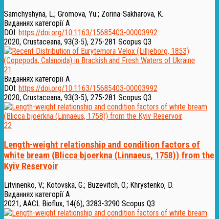
Samchyshyna, L.
;
Gromova, Yu.
;
Zorina-Sakharova, K.
Виданнях категорії А
DOI:
https://doi.org/10.1163/15685403-00003992
2020, Crustaceana, 93(3-5), 275-281
Scopus Q3
21
Виданнях категорії А
DOI:
https://doi.org/10.1163/15685403-00003992
2020, Crustaceana, 93(3-5), 275-281
Scopus Q3
22
Length-weight relationship and condition factors of
white bream (Blicca bjoerkna (Linnaeus, 1758)) from the
Kyiv Reservoir
Litvinenko, V.
;
Kotovska, G.
;
Buzevitch, O.
;
Khrystenko, D.
Виданнях категорії А
2021, AACL Bioflux, 14(6), 3283-3290
Scopus Q3