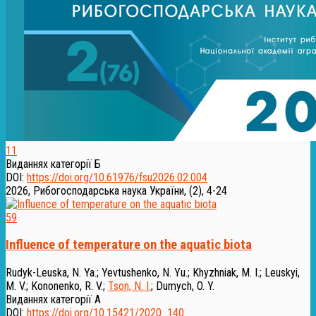
11
Виданнях категорії Б
DOI:
https://doi.org/10.61976/fsu2026.02.004
2026, Рибогосподарська наука України, (2), 4-24
59
Influence of temperature on the aquatic biota
Rudyk-Leuska, N. Ya.
;
Yevtushenko, N. Yu.
;
Khyzhniak, M. I.
;
Leuskyi,
M. V.
;
Kononenko, R. V.
;
Tson, N. I.
;
Dumych, O. Y.
Виданнях категорії А
DOI:
https://doi.org/10.15421/2020_140