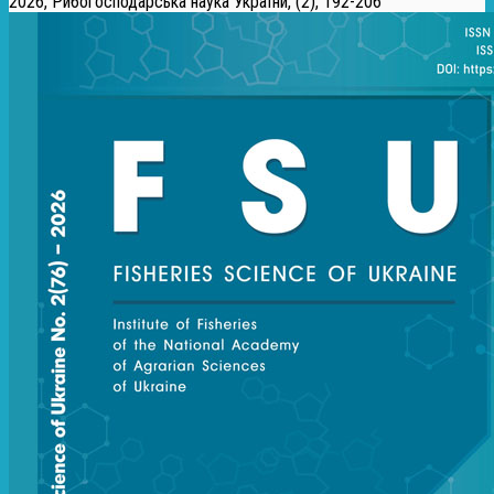
2026, Рибогосподарська наука України, (2), 192-206