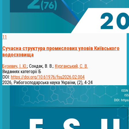
11
Сучасна структура промислових уловів Київського
водосховища
Бузевич, І. Ю.
;
Сондак, В. В.
;
Курганський, С. В.
Виданнях категорії Б
DOI:
https://doi.org/10.61976/fsu2026.02.004
2026, Рибогосподарська наука України, (2), 4-24