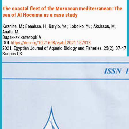
The coastal fleet of the Moroccan mediterranean: The
sea of Al Hoceima as a case study
Keznine, M.
;
Benaissa, H.
;
Barylo, Ye.
;
Loboiko, Yu.
;
Aksissou, M.
;
Analla, M.
Виданнях категорії А
DOI:
https://doi.org/10.21608/ejabf.2021.157313
2021, Egyptian Journal of Aquatic Biology and Fisheries, 25(2), 37-47
Scopus Q3