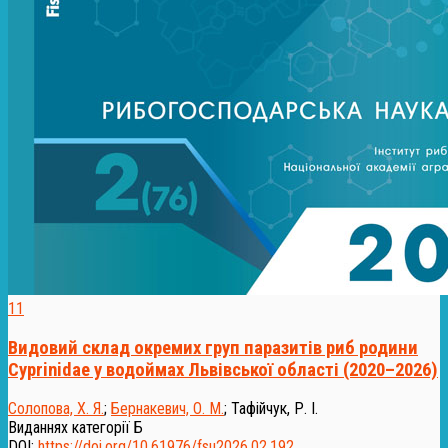
11
Видовий склад окремих груп паразитів риб родини
Cyprinidae у водоймах Львівської області (2020–2026)
Солопова, Х. Я.
;
Бернакевич, О. М.
;
Тафійчук, Р. І.
Виданнях категорії Б
DOI:
https://doi.org/10.61976/fsu2026.02.192