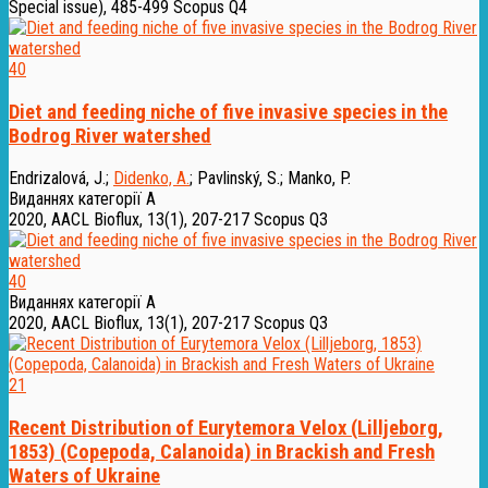
Special issue), 485-499
Scopus Q4
40
Diet and feeding niche of five invasive species in the
Bodrog River watershed
Endrizalová, J.
;
Didenko, A.
;
Pavlinský, S.
;
Manko, P.
Виданнях категорії А
2020, AACL Bioflux, 13(1), 207-217
Scopus Q3
40
Виданнях категорії А
2020, AACL Bioflux, 13(1), 207-217
Scopus Q3
21
Recent Distribution of Eurytemora Velox (Lilljeborg,
1853) (Copepoda, Calanoida) in Brackish and Fresh
Waters of Ukraine