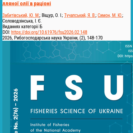
лляної олії в раціоні
Забитівський, Ю. М.
;
Віщур, О. І.
;
Тучапський, Я. В.
;
Симон, М. Ю.
;
Соловодзінська, І. Є.
Виданнях категорії Б
DOI:
https://doi.org/10.61976/fsu2026.02.148
2026, Рибогосподарська наука України, (2), 148-170