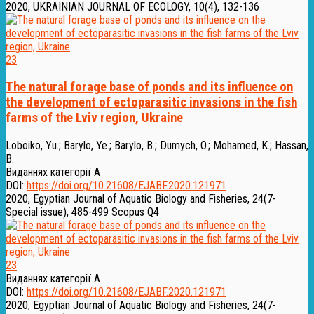
2020, UKRAINIAN JOURNAL OF ECOLOGY, 10(4), 132-136
23
The natural forage base of ponds and its influence on
the development of ectoparasitic invasions in the fish
farms of the Lviv region, Ukraine
Loboiko, Yu.
;
Barylo, Ye.
;
Barylo, B.
;
Dumych, O.
;
Mohamed, K.
;
Hassan,
B.
Виданнях категорії А
DOI:
https://doi.org/10.21608/EJABF.2020.121971
2020, Egyptian Journal of Aquatic Biology and Fisheries, 24(7-
Special issue), 485-499
Scopus Q4
23
Виданнях категорії А
DOI:
https://doi.org/10.21608/EJABF.2020.121971
2020, Egyptian Journal of Aquatic Biology and Fisheries, 24(7-