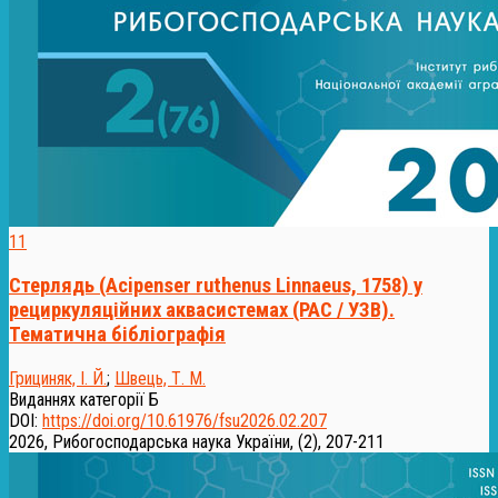
11
Стерлядь (Acipenser ruthenus Linnaeus, 1758) у
рециркуляційних аквасистемах (РАС / УЗВ).
Тематична бібліографія
Грициняк, І. Й.
;
Швець, Т. М.
Виданнях категорії Б
DOI:
https://doi.org/10.61976/fsu2026.02.207
2026, Рибогосподарська наука України, (2), 207-211