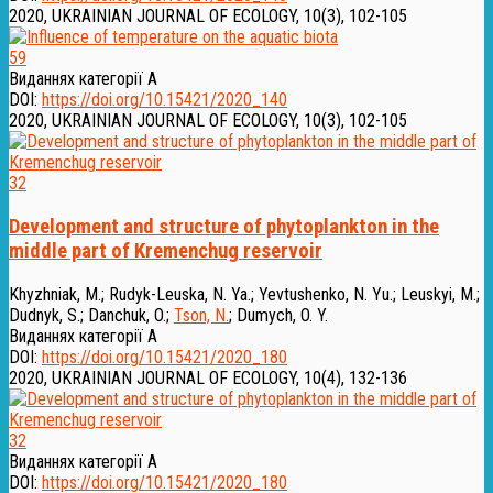
2020, UKRAINIAN JOURNAL OF ECOLOGY, 10(3), 102-105
59
Виданнях категорії А
DOI:
https://doi.org/10.15421/2020_140
2020, UKRAINIAN JOURNAL OF ECOLOGY, 10(3), 102-105
32
Development and structure of phytoplankton in the
middle part of Kremenchug reservoir
Khyzhniak, M.
;
Rudyk-Leuska, N. Ya.
;
Yevtushenko, N. Yu.
;
Leuskyi, M.
;
Dudnyk, S.
;
Danchuk, O.
;
Tson, N.
;
Dumych, O. Y.
Виданнях категорії А
DOI:
https://doi.org/10.15421/2020_180
2020, UKRAINIAN JOURNAL OF ECOLOGY, 10(4), 132-136
32
Виданнях категорії А
DOI:
https://doi.org/10.15421/2020_180