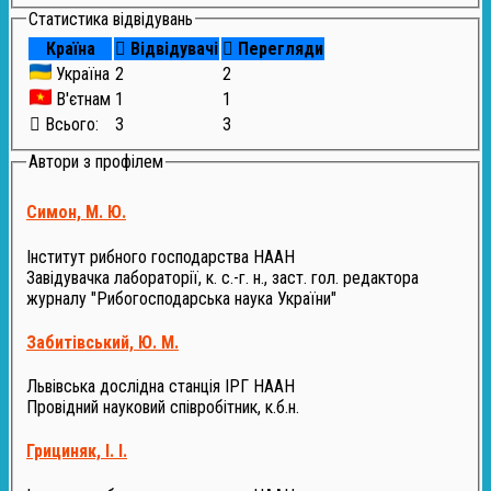
Статистика відвідувань
Країна
Відвідувачі
Перегляди
Україна
2
2
В'єтнам
1
1
Всього:
3
3
Автори з профілем
Симон, М. Ю.
Інститут рибного господарства НААН
Завідувачка лабораторії, к. с.-г. н., заст. гол. редактора
журналу "Рибогосподарська наука України"
Забитівський, Ю. М.
Львівська дослідна станція ІРГ НААН
Провідний науковий співробітник, к.б.н.
Грициняк, І. І.