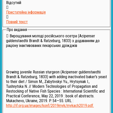
Відсутній
Пристатейна інформація
Повний текст
Про видання
Вирощування молоді російського осетра (Acipenser
guldenstaedtii Brandt & Ratzeburg, 1833) з додаванням до
раціону інактивованих пекарських дріжджів
Growing juvenile Russian sturgeon (Acipenser guldenstaedtii
Brandt & Ratzeburg, 1833) with adding inactivated baker's yeast
to their diet / Simon M., Zabytivskyi Yu., Hrytsyniak I.,
Tushnytska N. // Modern Technologies of Propagation and
Restocking of Native Fish Species : International Scientific and
Practical Conference, May 22, 2019 : book of abstracts.
Mukachevo, Ukraine, 2019. P. 54—55. URL :
http://if.org.ua/images/konf/2019myk/mykach2019.pdf.