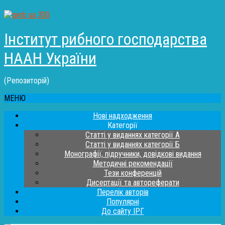
Інститут рибного господарства
НААН України
(Репозиторій)
МЕНЮ
Нові надходження
Категорії
Статті у виданнях категорії А
Статті у виданнях категорії Б
Монографії, підручники, довідкові видання
Методичні рекомендації
Тези конференцій
Дисертації та автореферати
Перелік авторів
Популярні
До сайту ІРГ