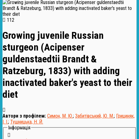
112
Growing juvenile Russian
sturgeon (Acipenser
guldenstaedtii Brandt &
Ratzeburg, 1833) with adding
inactivated baker's yeast to their
diet
Автори з профілем:
Симон, М. Ю.
;
Забитівський, Ю. М.
;
Грициняк,
І. І.
;
Тушницька, Н. Й.
Інформація