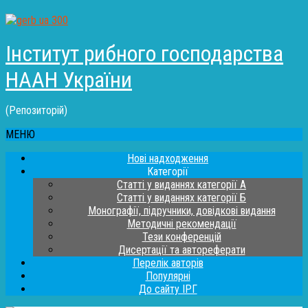
Інститут рибного господарства
НААН України
(Репозиторій)
МЕНЮ
Нові надходження
Категорії
Статті у виданнях категорії А
Статті у виданнях категорії Б
Монографії, підручники, довідкові видання
Методичні рекомендації
Тези конференцій
Дисертації та автореферати
Перелік авторів
Популярні
До сайту ІРГ