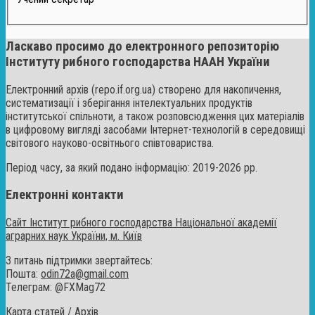
Ласкаво просимо до електронного репозиторію
Інституту рибного господарства НААН України
Електронний архів (repo.if.org.ua) створено для накопичення,
систематизації і зберігання інтелектуальних продуктів
інститутської спільноти, а також розповсюдження цих матеріалів
в цифровому вигляді засобами Інтернет-технологій в середовищі
світового науково-освітнього співтовариства.
Період часу, за який подано інформацію: 2019-2026 рр.
Електронні контакти
Сайт Інститут рибного господарства Національної академії
аграрних наук України, м. Київ
З питань підтримки звертайтесь:
Пошта:
odin72a@gmail.com
Телеграм: @FXMag72
Карта статей / Архів