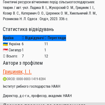
Генетичні ресурси вітчизняних порід сільськогосподарських
тварин / авт.-укл. Ладика В. І., Жукорский О. М., Грициняк І. І.,
Козир В. С., Катеринич О. О., Церенюк О. М., Хмельничий Л. М.,
Рєзникова Н. Л. Одеса : Олді+, 2023. 336 с.
Статистика відвідувань
Країна
Відвідувачі
Перегляди
Україна
6
11
Сінгапур
1
1
Всього:
7
12
Автори з профілем
Грициняк, І. І.
ORCID: 0000-0003-1419-8284
Інститут рибного господарства НААН
Директор, д.с-г.н., професор, академік НААН