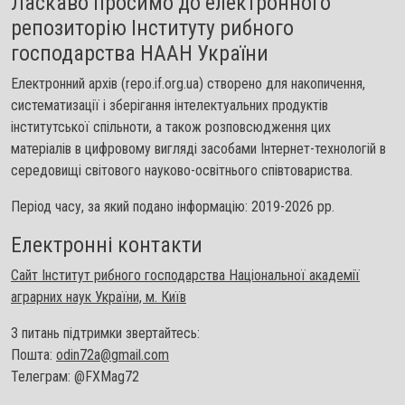
Ласкаво просимо до електронного
репозиторію Інституту рибного
господарства НААН України
Електронний архів (repo.if.org.ua) створено для накопичення,
систематизації і зберігання інтелектуальних продуктів
інститутської спільноти, а також розповсюдження цих
матеріалів в цифровому вигляді засобами Інтернет-технологій в
середовищі світового науково-освітнього співтовариства.
Період часу, за який подано інформацію: 2019-2026 рр.
Електронні контакти
Сайт Інститут рибного господарства Національної академії
аграрних наук України, м. Київ
З питань підтримки звертайтесь:
Пошта:
odin72a@gmail.com
Телеграм: @FXMag72