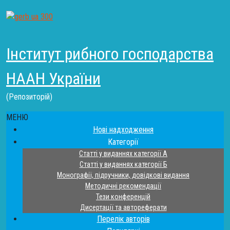
Інститут рибного господарства
НААН України
(Репозиторій)
МЕНЮ
Нові надходження
Категорії
Статті у виданнях категорії А
Статті у виданнях категорії Б
Монографії, підручники, довідкові видання
Методичні рекомендації
Тези конференцій
Дисертації та автореферати
Перелік авторів