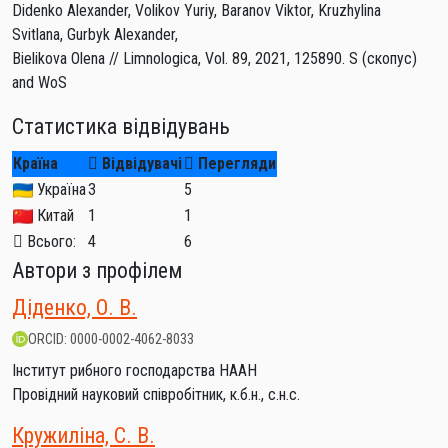
Didenko Alexander, Volikov Yuriy, Baranov Viktor, Kruzhylina
Svitlana, Gurbyk Alexander,
Bielikova Olena // Limnologica, Vol. 89, 2021, 125890. S (скопус)
and WoS
Статистика відвідувань
Країна
Відвідувачі
Перегляди
Україна
3
5
Китай
1
1
Всього:
4
6
Автори з профілем
Діденко, О. В.
ORCID: 0000-0002-4062-8033
Інститут рибного господарства НААН
Провідний науковий співробітник, к.б.н., с.н.с.
Кружиліна, С. В.