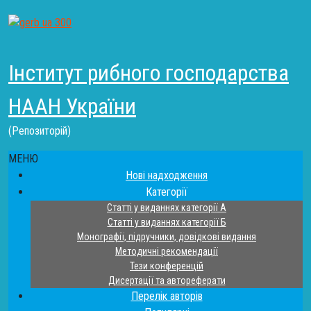
Інститут рибного господарства
НААН України
(Репозиторій)
МЕНЮ
Нові надходження
Категорії
Статті у виданнях категорії А
Статті у виданнях категорії Б
Монографії, підручники, довідкові видання
Методичні рекомендації
Тези конференцій
Дисертації та автореферати
Перелік авторів