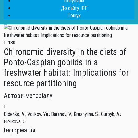
Популярні
До сайту ІРГ
Пошук
180
Chironomid diversity in the diets of
Ponto-Caspian gobiids in a
freshwater habitat: Implications for
resource partitioning
Автори матеріалу
Didenko, A.
;
Volikov, Yu.
;
Baranov, V.
;
Kruzhylina, S.
;
Gurbyk, A.
;
Bielikova, O.
Інформація