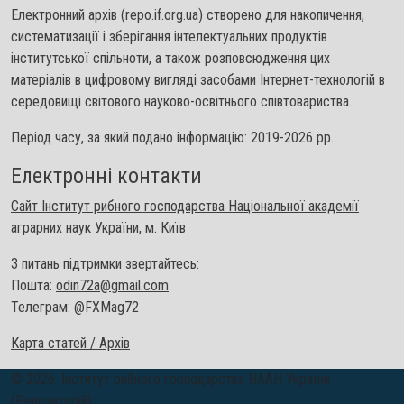
Електронний архів (repo.if.org.ua) створено для накопичення,
систематизації і зберігання інтелектуальних продуктів
інститутської спільноти, а також розповсюдження цих
матеріалів в цифровому вигляді засобами Інтернет-технологій в
середовищі світового науково-освітнього співтовариства.
Період часу, за який подано інформацію: 2019-2026 рр.
Електронні контакти
Сайт Інститут рибного господарства Національної академії
аграрних наук України, м. Київ
З питань підтримки звертайтесь:
Пошта:
odin72a@gmail.com
Телеграм: @FXMag72
Карта статей / Архів
© 2026. Інститут рибного господарства НААН України
(Репозиторій)