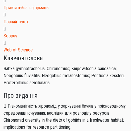
Пристатейна інформація
Повний текст
Scopus
Web of Science
Ключові слова
Babka gymnotrachelus; Chironomids; Knipowitschia caucasica;
Neogobius fluviatilis; Neogobius melanostomus; Ponticola kessleri;
Proterorhinus semilunaris
Про видання
Різноманітність хірономід у харчуванні бичків у прісноводному
середовищі існування: наслідки для розподілу ресурсів
Chironomid diversity in the diets of gobiids in a freshwater habitat:
implications for resource partitioning.