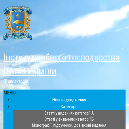
Інститут рибного господарства
НААН України
(Репозиторій)
МЕНЮ
Нові надходження
Категорії
Статті у виданнях категорії А
Статті у виданнях категорії Б
Монографії, підручники, довідкові видання