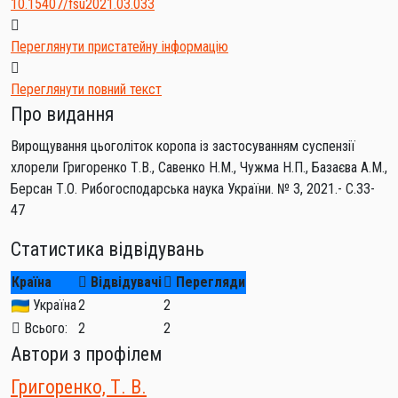
10.15407/fsu2021.03.033
Переглянути пристатейну інформацію
Переглянути повний текст
Про видання
Вирощування цьоголіток коропа із застосуванням суспензії
хлорели Григоренко Т.В., Савенко Н.М., Чужма Н.П., Базаєва А.М.,
Берсан Т.О. Рибогосподарська наука України. № 3, 2021.- С.33-
47
Статистика відвідувань
Країна
Відвідувачі
Перегляди
Україна
2
2
Всього:
2
2
Автори з профілем
Григоренко, Т. В.