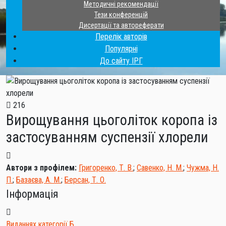
Методичні рекомендації
Тези конференцій
Дисертації та автореферати
Перелік авторів
Популярні
До сайту ІРГ
216
Вирощування цьоголіток коропа із
застосуванням суспензії хлорели
Автори з профілем:
Григоренко, Т. В.
;
Савенко, Н. М.
;
Чужма, Н.
П.
;
Базаєва, А. М.
;
Берсан, Т. О.
Інформація
Виданнях категорії Б