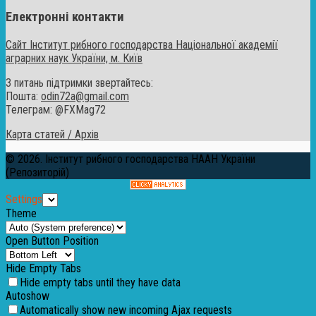
Електронні контакти
Сайт Інститут рибного господарства Національної академії
аграрних наук України, м. Київ
З питань підтримки звертайтесь:
Пошта:
odin72a@gmail.com
Телеграм: @FXMag72
Карта статей / Архів
© 2026. Інститут рибного господарства НААН України
(Репозиторій)
Settings
Theme
Open Button Position
Hide Empty Tabs
Hide empty tabs until they have data
Autoshow
Automatically show new incoming Ajax requests