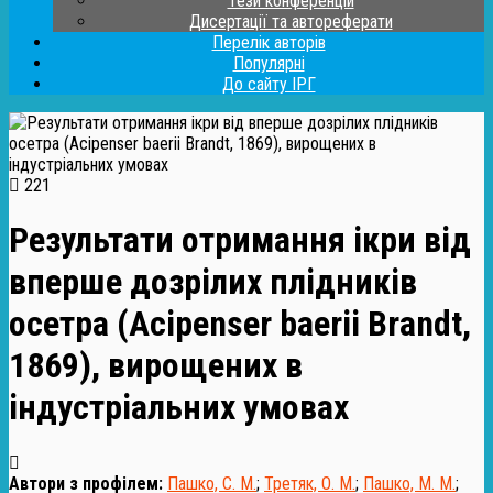
Тези конференцій
Дисертації та автореферати
Перелік авторів
Популярні
До сайту ІРГ
221
Результати отримання ікри від
вперше дозрілих плідників
осетра (Acipenser baerii Brandt,
1869), вирощених в
індустріальних умовах
Автори з профілем:
Пашко, С. М.
;
Третяк, О. М.
;
Пашко, М. М.
;