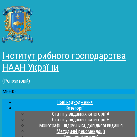
Інститут рибного господарства
НААН України
(Репозиторій)
МЕНЮ
Нові надходження
Категорії
Статті у виданнях категорії А
Статті у виданнях категорії Б
Монографії, підручники, довідкові видання
Методичні рекомендації