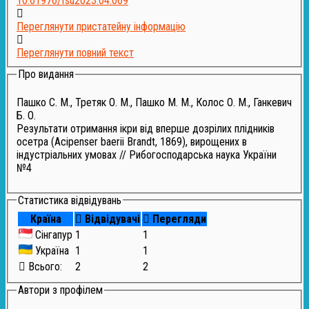
10.61976/fsu2023.04.069
Переглянути пристатейну інформацію
Переглянути повний текст
Про видання
Пашко С. М., Третяк О. М., Пашко М. М., Колос О. М., Ганкевич
Б. О.
Результати отримання ікри від вперше дозрілих плідників
осетра (Acipenser baerii Brandt, 1869), вирощених в
індустріальних умовах // Рибогосподарська наука України
№4
Статистика відвідувань
Країна
Відвідувачі
Перегляди
Сінгапур
1
1
Україна
1
1
Всього:
2
2
Автори з профілем