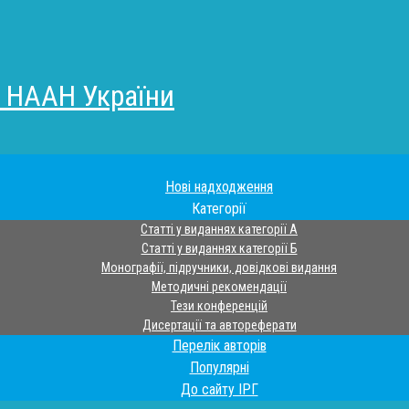
а НААН України
Нові надходження
Категорії
Статті у виданнях категорії А
Статті у виданнях категорії Б
Монографії, підручники, довідкові видання
Методичні рекомендації
Тези конференцій
Дисертації та автореферати
Перелік авторів
Популярні
До сайту ІРГ