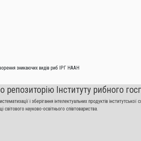
творення зникаючих видів риб ІРГ НААН
о репозиторію Інституту рибного го
 систематизації і зберігання інтелектуальних продуктів інститутської
і світового науково-освітнього співтовариства.