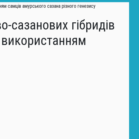
во-сазанових гібридів
з використанням