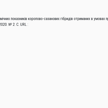
біохімічних показників коропово-сазанових гібридів отриманих в умова
020. № 2. С. URL :