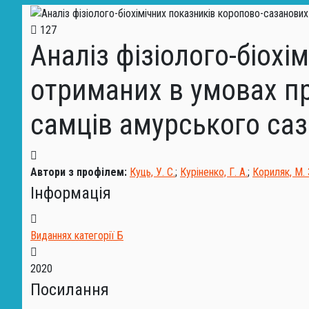
127
Аналіз фізіолого-біохі
отриманих в умовах пр
самців амурського саз
Автори з профілем:
Куць, У. С.
;
Куріненко, Г. А.
;
Кориляк, М. 
Інформація
Виданнях категорії Б
2020
Посилання