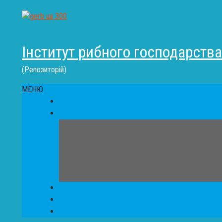
Інститут рибного господарств
(Репозиторій)
МЕНЮ