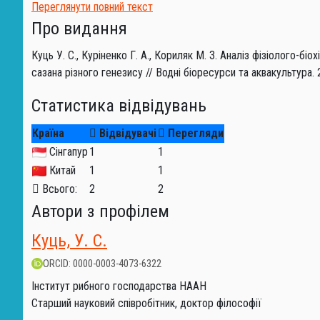
Переглянути повний текст
Про видання
Куць У. С., Куріненко Г. А., Кориляк М. З. Аналіз фізіолого-
сазана різного генезису // Водні біоресурси та аквакультура. 2
Статистика відвідувань
Країна
Відвідувачі
Перегляди
Сінгапур
1
1
Китай
1
1
Всього:
2
2
Автори з профілем
Куць, У. С.
ORCID: 0000-0003-4073-6322
Інститут рибного господарства НААН
Старший науковий співробітник, доктор філософії