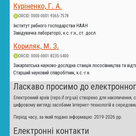
Куріненко, Г. А.
ORCID: 0000-0001-9365-7578
Інститут рибного господарства НААН
Завідувачка лабораторії, к.с.-г.н., ст. досл.
Кориляк, М. З.
ORCID: 0000-0001-8235-5400
Закарпатська науково-дослідна станція лососівництва та від
Старший науковий співробітник, к.с.-г.н.
Ласкаво просимо до електронног
Електронний архів (repo.if.org.ua) створено для накопичення,
цифровому вигляді засобами Інтернет-технологій в середовищ
Період часу, за який подано інформацію: 2019-2026 рр.
Електронні контакти