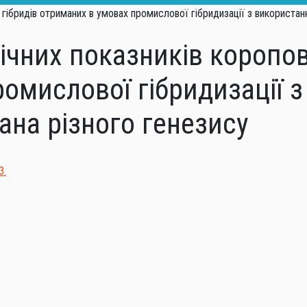
мічних показників коропо
омислової гібридизації 
ана різного генезису
З.