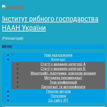
Інститут рибного господарства
НААН України
(Репозиторій)
МЕНЮ
Нові надходження
Категорії
Статті у виданнях категорії А
Статті у виданнях категорії Б
Монографії, підручники, довідкові видання
Методичні рекомендації
Тези конференцій
Дисертації та автореферати
Перелік авторів
Популярні
До сайту ІРГ