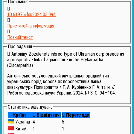
Посилання
10.61976/fsu2024.03.094
Пристатейна інформація
Повний текст
Про видання
Antoniny-Zozulenets inbred type of Ukrainian carp breeds as
a prospective link of aquaculture in the Prykarpattia
(Ciscarpathia)
Антонінсько-зозуленецький внутрішньопородний тип
українських порід коропа як перспективна ланка
аквакультури Прикарпаття / Г. А. Куріненко Г. А. та ін. //
Рибогосподарська наука України. 2024. № 3. С. 94—104.
Статистика відвідувань
Країна
Відвідувачі
Перегляди
Україна
4
5
Китай
1
1