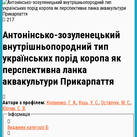
217
Антонінсько-зозуленецький
внутрішньопородний тип
українських порід коропа як
перспективна ланка
аквакультури Прикарпаття
Автори з профілем:
Куріненко, Г. А.
;
Куць, У. С.
;
Остапчук, М. С.
;
Юрчак, С. В.
Інформація
Виданнях категорії Б