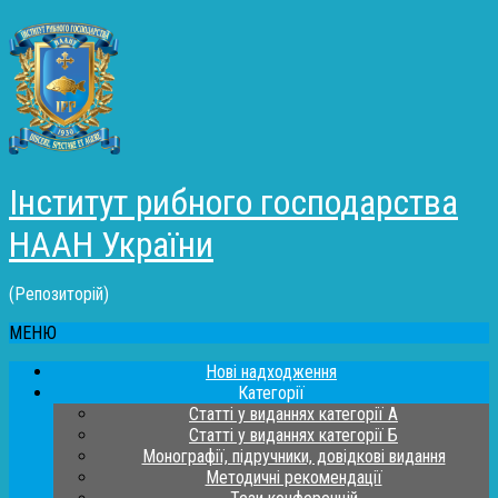
Інститут рибного господарства
НААН України
(Репозиторій)
МЕНЮ
Нові надходження
Категорії
Статті у виданнях категорії А
Статті у виданнях категорії Б
Монографії, підручники, довідкові видання
Методичні рекомендації