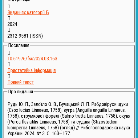
Виданнях категорії Б
2024
2312-9581
(ISSN)
Посилання
10.61976/fsu2024.03.163
Пристатейна інформація
Повний текст
Про видання
Рудь Ю. П., Залоїло О. В., Бучацький Л. П. Рабдовіруси щуки
(Esox lucius Linnaeus, 1758), вугра (Anguilla anguilla Linnaeus,
1758), струмкової форелі (Salmo trutta Linnaeus, 1758), окуня
(Perca fluviatilis Linnaeus, 1758) та судака (Stizostedion
lucioperca Linnaeus, 1758) (огляд) // Рибогосподарська наука
України. 2024. № 3. С. 163—177.