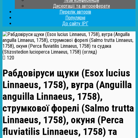
Тези конференцій
Дисертації та автореферати
Перелік авторів
Популярні
До сайту ІРГ
120
Рабдовіруси щуки (Esox lucius
Linnaeus, 1758), вугра (Anguilla
anguilla Linnaeus, 1758),
струмкової форелі (Salmo trutta
Linnaeus, 1758), окуня (Perca
fluviatilis Linnaeus, 1758) та