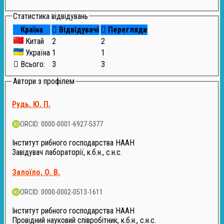
Статистика відвідувань
Країна
Відвідувачі
Перегляди
Китай
2
2
Україна
1
1
Всього:
3
3
Автори з профілем
Рудь, Ю. П.
ORCID: 0000-0001-6927-5377
Інститут рибного господарства НААН
Завідувач лабораторії, к.б.н., с.н.с.
Залоїло, О. В.
ORCID: 0000-0002-0513-1611
Інститут рибного господарства НААН
Провідний науковий співробітник, к.б.н., с.н.с.