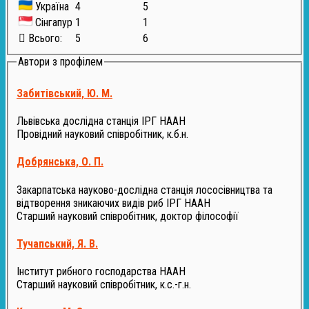
Україна
4
5
Сінгапур
1
1
Всього:
5
6
Автори з профілем
Забитівський, Ю. М.
Львівська дослідна станція ІРГ НААН
Провідний науковий співробітник, к.б.н.
Добрянська, О. П.
Закарпатська науково-дослідна станція лососівництва та
відтворення зникаючих видів риб ІРГ НААН
Старший науковий співробітник, доктор філософії
Тучапський, Я. В.
Інститут рибного господарства НААН
Старший науковий співробітник, к.с.-г.н.