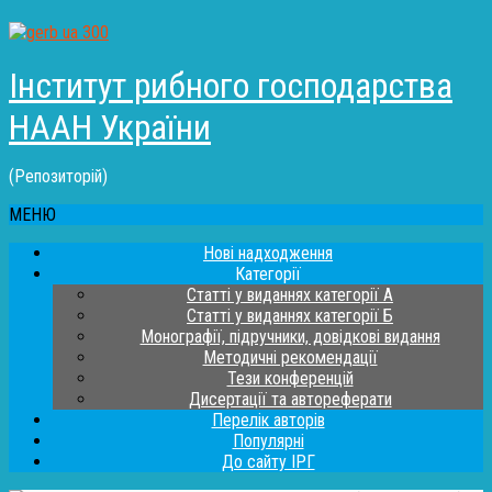
Інститут рибного господарства
НААН України
(Репозиторій)
МЕНЮ
Нові надходження
Категорії
Статті у виданнях категорії А
Статті у виданнях категорії Б
Монографії, підручники, довідкові видання
Методичні рекомендації
Тези конференцій
Дисертації та автореферати
Перелік авторів
Популярні
До сайту ІРГ