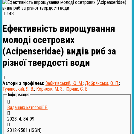
143
Ефективність вирощування
молоді осетрових
(Acipenseridae) видів риб за
різної твердості води
Автори з профілем:
Забитівський, Ю. М.
;
Добрянська, О. П.
;
Тучапський, Я. В.
;
Кориляк, М. З.
;
Юрчак, С. В.
Інформація
Виданнях категорії Б
2023, 4, 84-99
2312-9581
(ISSN)