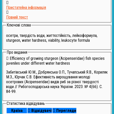
Пристатейна інформація
Повний текст
Ключові слова
осетри, твердість води, життєстійкість, лейкоформула,
sturgeon, water hardness, viability, leukocyte formula
Про видання
Efficiency of growing sturgeon (Acipenseridae) fish species
juveniles under different water hardness
Забитівський Ю.М., Добрянська О.П., Тучапський Я.В., Кориляк
М.З., Юрчак С.В. Ефективність вирощування молоді
осетрових (Acipenseridae) видів риб за різної твердості
води // Рибогосподарська наука України. 2023. № 4(66). С.
84-99.
Статистика відвідувань
Країна
Відвідувачі
Перегляди