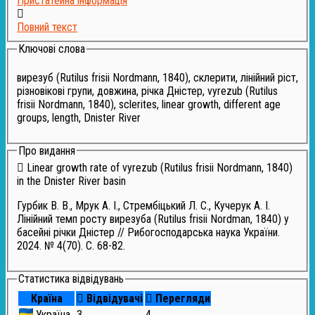
Пристатейна інформація
Повний текст
Ключові слова
вирезуб (Rutilus frisii Nordmann, 1840), склерити, лінійний ріст,
різновікові групи, довжина, річка Дністер, vyrezub (Rutilus
frisii Nordmann, 1840), sclerites, linear growth, different age
groups, length, Dnister River
Про видання
Linear growth rate of vyrezub (Rutilus frisii Nordmann, 1840)
in the Dnister River basin
Гурбик В. В., Мрук А. І., Стрембіцький Л. С., Кучерук А. І.
Лінійний темп росту вирезуба (Rutilus frisii Nordman, 1840) у
басейні річки Дністер // Рибогосподарська наука України.
2024. № 4(70). С. 68-82.
Статистика відвідувань
Країна
Відвідувачі
Перегляди
Україна
3
4