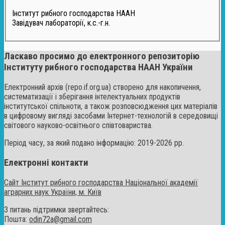
Інститут рибного господарства НААН
Завідувач лабораторії, к.с.-г.н.
Ласкаво просимо до електронного репозиторію
Інституту рибного господарства НААН України
Електронний архів (repo.if.org.ua) створено для накопичення,
систематизації і зберігання інтелектуальних продуктів
інститутської спільноти, а також розповсюдження цих матеріалів
в цифровому вигляді засобами Інтернет-технологій в середовищі
світового науково-освітнього співтовариства.
Період часу, за який подано інформацію: 2019-2026 рр.
Електронні контакти
Сайт Інститут рибного господарства Національної академії
аграрних наук України, м. Київ
З питань підтримки звертайтесь:
Пошта:
odin72a@gmail.com