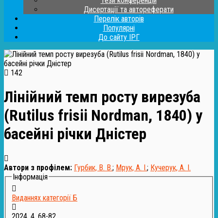
Тези конференцій
Дисертації та автореферати
Перелік авторів
Популярні
До сайту ІРГ
142
Лінійний темп росту вирезуба
(Rutilus frisii Nordman, 1840) у
басейні річки Дністер
Автори з профілем:
Гурбик, В. В.
;
Мрук, А. І.
;
Кучерук, А. І.
Інформація
Виданнях категорії Б
2024, 4, 68-82