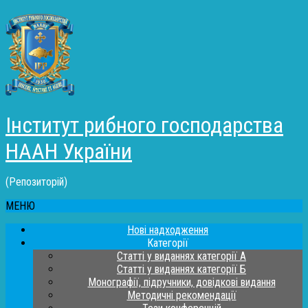
Інститут рибного господарства
НААН України
(Репозиторій)
МЕНЮ
Нові надходження
Категорії
Статті у виданнях категорії А
Статті у виданнях категорії Б
Монографії, підручники, довідкові видання
Методичні рекомендації