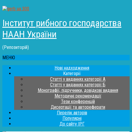
Інститут рибного господарства
НААН України
(Репозиторій)
МЕНЮ
Нові надходження
Категорії
Статті у виданнях категорії А
Статті у виданнях категорії Б
Монографії, підручники, довідкові видання
Методичні рекомендації
Тези конференцій
Дисертації та автореферати
Перелік авторів
Популярні
До сайту ІРГ