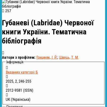
257
Губаневі (Labridae) Червоної
книги України. Тематична
бібліографія
Автори з профілем:
Грициняк, І. Й.
;
Швець, Т. М.
Інформація
Виданнях категорії Б
2025, 2, 246-255
2312-9581
(ISSN)
UK (Українська)
Посилання