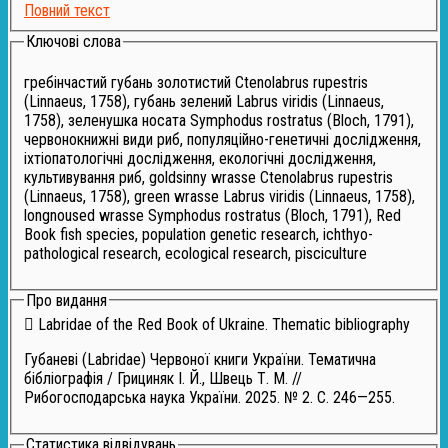
Повний текст
Ключові слова
гребінчастий губань золотистий Ctenolabrus rupestris
(Linnaeus, 1758), губань зелений Labrus viridis (Linnaeus,
1758), зеленушка носата Symphodus rostratus (Bloch, 1791),
червонокнижні види риб, популяційно-генетичні дослідження,
іхтіопатологічні дослідження, екологічні дослідження,
культивування риб, goldsinny wrasse Ctenolabrus rupestris
(Linnaeus, 1758), green wrasse Labrus viridis (Linnaeus, 1758),
longnoused wrasse Symphodus rostratus (Bloch, 1791), Red
Book fish species, population genetic research, ichthyo­
pathological research, ecological research, pisciculture
Про видання
Labridae of the Red Book of Ukraine. Thematic bibliography
Губаневі (Labridae) Червоної книги України. Тематична
бібліографія / Грициняк І. Й., Швець Т. М. //
Рибогосподарська наука України. 2025. № 2. С. 246—255.
Статистика відвідувань