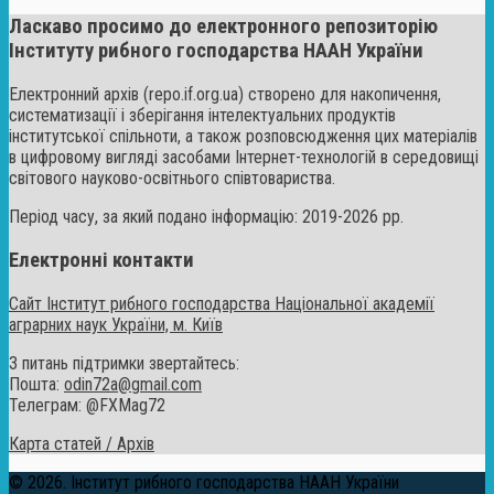
Ласкаво просимо до електронного репозиторію
Інституту рибного господарства НААН України
Електронний архів (repo.if.org.ua) створено для накопичення,
систематизації і зберігання інтелектуальних продуктів
інститутської спільноти, а також розповсюдження цих матеріалів
в цифровому вигляді засобами Інтернет-технологій в середовищі
світового науково-освітнього співтовариства.
Період часу, за який подано інформацію: 2019-2026 рр.
Електронні контакти
Сайт Інститут рибного господарства Національної академії
аграрних наук України, м. Київ
З питань підтримки звертайтесь:
Пошта:
odin72a@gmail.com
Телеграм: @FXMag72
Карта статей / Архів
© 2026. Інститут рибного господарства НААН України