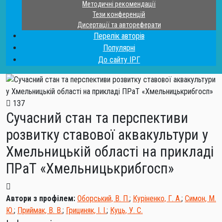
Методичні рекомендації
Тези конференцій
Дисертації та автореферати
Перелік авторів
Популярні
До сайту ІРГ
137
Сучасний стан та перспективи
розвитку ставової аквакультури у
Хмельницькій області на прикладі
ПРаТ «Хмельницькрибгосп»
Автори з профілем:
Оборський, В. П.
;
Куріненко, Г. А.
;
Симон, М.
Ю.
;
Приймак, В. В.
;
Грициняк, І. І.
;
Куць, У. С.