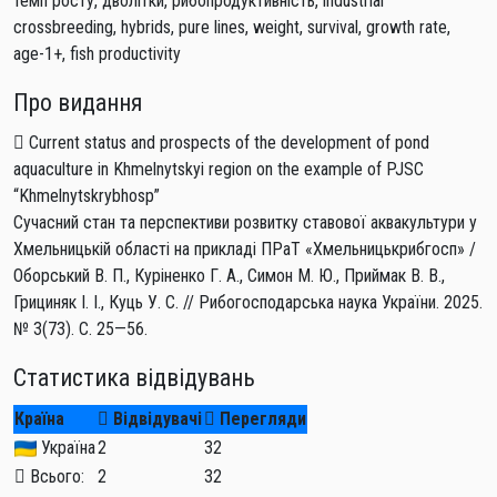
темп росту, дволітки, рибопродуктивність, industrial
crossbreeding, hybrids, pure lines, weight, survival, growth rate,
age-1+, fish productivity
Про видання
Current status and prospects of the development of pond
aquaculture in Khmelnytskyi region on the example of PJSC
“Khmelnytskrybhosp”
Сучасний стан та перспективи розвитку ставової аквакультури у
Хмельницькій області на прикладі ПРаТ «Хмельницькрибгосп» /
Оборський В. П., Куріненко Г. А., Симон М. Ю., Приймак В. В.,
Грициняк І. І., Куць У. С. // Рибогосподарська наука України. 2025.
№ 3(73). С. 25—56.
Статистика відвідувань
Країна
Відвідувачі
Перегляди
Україна
2
32
Всього:
2
32