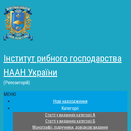
Інститут рибного господарства
НААН України
(Репозиторій)
МЕНЮ
Нові надходження
Категорії
Статті у виданнях категорії А
Статті у виданнях категорії Б
Монографії, підручники, довідкові видання