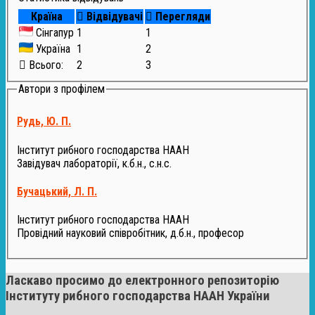
Країна
Відвідувачі
Перегляди
Сінгапур
1
1
Україна
1
2
Всього:
2
3
Автори з профілем
Рудь, Ю. П.
Інститут рибного господарства НААН
Завідувач лабораторії, к.б.н., с.н.с.
Бучацький, Л. П.
Інститут рибного господарства НААН
Провідний науковий співробітник, д.б.н., професор
Ласкаво просимо до електронного репозиторію
Інституту рибного господарства НААН України