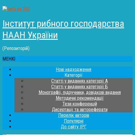
Інститут рибного господарства
НААН України
(Репозиторій)
МЕНЮ
Нові надходження
Категорії
Статті у виданнях категорії А
Статті у виданнях категорії Б
Монографії, підручники, довідкові видання
Методичні рекомендації
Тези конференцій
Дисертації та автореферати
Перелік авторів
Популярні
До сайту ІРГ