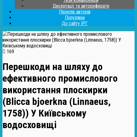
Тези конференцій
Дисертації та автореферати
Перелік авторів
Популярні
До сайту ІРГ
169
Перешкоди на шляху до
ефективного промислового
використання плоскирки
(Blicca bjoerkna (Linnaeus,
1758)) У Київському
водосховищі