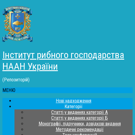
Інститут рибного господарства
НААН України
(Репозиторій)
МЕНЮ
Нові надходження
Категорії
Статті у виданнях категорії А
Статті у виданнях категорії Б
Монографії, підручники, довідкові видання
Методичні рекомендації