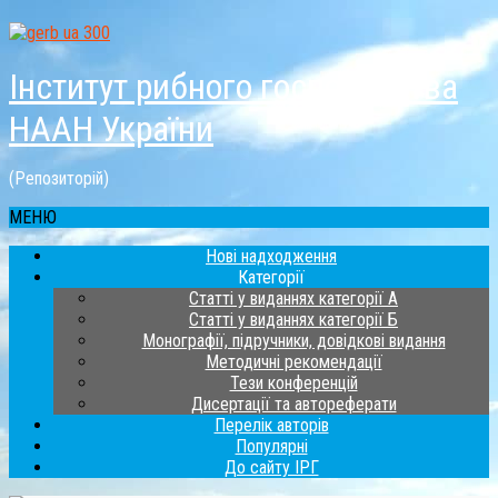
Інститут рибного господарства
НААН України
(Репозиторій)
МЕНЮ
Нові надходження
Категорії
Статті у виданнях категорії А
Статті у виданнях категорії Б
Монографії, підручники, довідкові видання
Методичні рекомендації
Тези конференцій
Дисертації та автореферати
Перелік авторів
Популярні
До сайту ІРГ