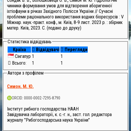
Сондак В. В., Волошковець О. В., Симон М. Ю. Гідрологічні
чинники формування умов для відтворення аборигенної
іхтіофауни в річках Західного Полісся України // Сучасні
проблеми раціонального використання водних біоресурсів : V
Міжнар. наук.-практ. конф., м. Київ, 8-9 лист. 2023 р. : збірник
матер. Київ, 2023. С. (подано до друку)
Статистика відвідувань
Країна
Відвідувачі
Перегляди
Сінгапур
1
1
Всього:
1
1
Автори з профілем
Симон, М. Ю.
ORCID: 0000-0002-7295-8790
Інститут рибного господарства НААН
Завідувачка лабораторії, к. с.-г. н., заст. гол. редактора
журналу "Рибогосподарська наука України"