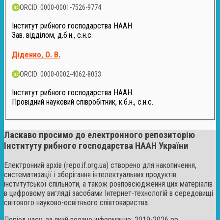
ORCID: 0000-0001-7526-9774
Інститут рибного господарства НААН
Зав. відділом, д.б.н., с.н.с.
Діденко, О. В.
ORCID: 0000-0002-4062-8033
Інститут рибного господарства НААН
Провідний науковий співробітник, к.б.н., с.н.с.
Ласкаво просимо до електронного репозиторію
Інституту рибного господарства НААН України
Електронний архів (repo.if.org.ua) створено для накопичення,
систематизації і зберігання інтелектуальних продуктів
інститутської спільноти, а також розповсюдження цих матеріалів
в цифровому вигляді засобами Інтернет-технологій в середовищі
світового науково-освітнього співтовариства.
Період часу, за який подано інформацію: 2019-2026 рр.