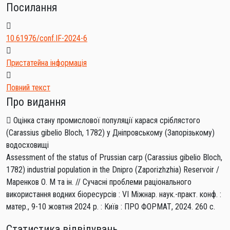
Посилання
10.61976/conf.IF-2024-6
Пристатейна інформація
Повний текст
Про видання
Оцінка стану промислової популяції карася сріблястого
(Carassius gibelio Bloch, 1782) у Дніпровському (Запорізькому)
водосховищі
Assessment of the status of Prussian carp (Carassius gibelio Bloch,
1782) industrial population in the Dnipro (Zaporizhzhia) Reservoir /
Маренков О. М та ін. // Сучасні проблеми раціонального
використання водних біоресурсів : VI Міжнар. наук.-практ. конф. :
матер., 9-10 жовтня 2024 р. : Київ : ПРО ФОРМАТ, 2024. 260 с.
Статистика відвідувань