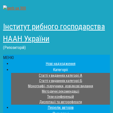
Інститут рибного господарства
НААН України
(Репозиторій)
МЕНЮ
Нові надходження
Категорії
Статті у виданнях категорії А
Статті у виданнях категорії Б
Монографії, підручники, довідкові видання
Методичні рекомендації
Тези конференцій
Дисертації та автореферати
Перелік авторів