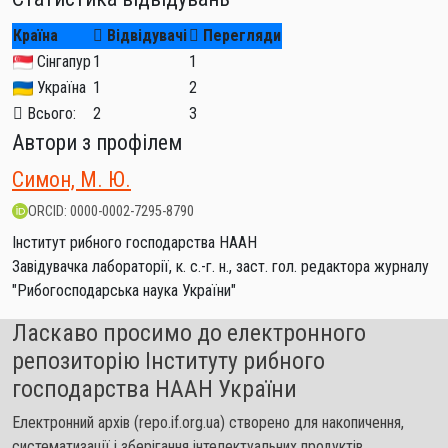
Країна
Відвідувачі
Перегляди
Сінгапур
1
1
Україна
1
2
Всього:
2
3
Автори з профілем
Симон, М. Ю.
ORCID: 0000-0002-7295-8790
Інститут рибного господарства НААН
Завідувачка лабораторії, к. с.-г. н., заст. гол. редактора журналу
"Рибогосподарська наука України"
Ласкаво просимо до електронного
репозиторію Інституту рибного
господарства НААН України
Електронний архів (repo.if.org.ua) створено для накопичення,
систематизації і зберігання інтелектуальних продуктів