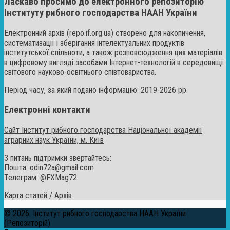
Ласкаво просимо до електронного репозиторію
Інституту рибного господарства НААН України
Електронний архів (repo.if.org.ua) створено для накопичення,
систематизації і зберігання інтелектуальних продуктів
інститутської спільноти, а також розповсюдження цих матеріалів
в цифровому вигляді засобами Інтернет-технологій в середовищі
світового науково-освітнього співтовариства.
Період часу, за який подано інформацію: 2019-2026 рр.
Електронні контакти
Сайт Інститут рибного господарства Національної академії
аграрних наук України, м. Київ
З питань підтримки звертайтесь:
Пошта:
odin72a@gmail.com
Телеграм: @FXMag72
Карта статей / Архів
© 2026. Інститут рибного господарства НААН України
(Репозиторій)