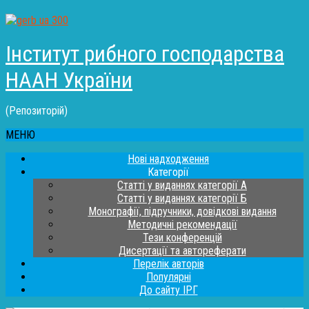
Інститут рибного господарства
НААН України
(Репозиторій)
МЕНЮ
Нові надходження
Категорії
Статті у виданнях категорії А
Статті у виданнях категорії Б
Монографії, підручники, довідкові видання
Методичні рекомендації
Тези конференцій
Дисертації та автореферати
Перелік авторів
Популярні
До сайту ІРГ