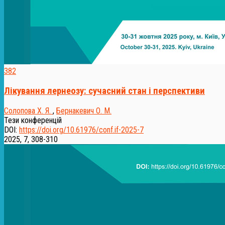
382
Лікування лернеозу: сучасний стан і перспективи
Солопова Х. Я.
,
Бернакевич О. М.
Тези конференцій
DOI:
https://doi.org/10.61976/conf.if-2025-7
2025, 7, 308-310