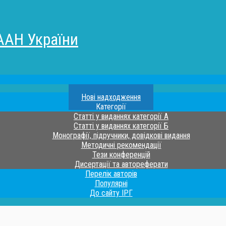
ААН України
Нові надходження
Категорії
Статті у виданнях категорії А
Статті у виданнях категорії Б
Монографії, підручники, довідкові видання
Методичні рекомендації
Тези конференцій
Дисертації та автореферати
Перелік авторів
Популярні
До сайту ІРГ