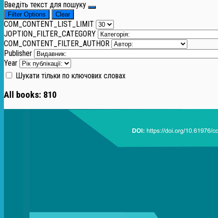
Введіть текст для пошуку
Filter Options
Clear
COM_CONTENT_LIST_LIMIT
JOPTION_FILTER_CATEGORY
COM_CONTENT_FILTER_AUTHOR
Publisher
Year
Шукати тільки по ключових словах
All books:
810