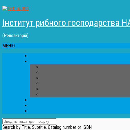
Інститут рибного господарства Н
(Репозиторій)
МЕНЮ
Search by Title, Subtitle, Catalog number or ISBN