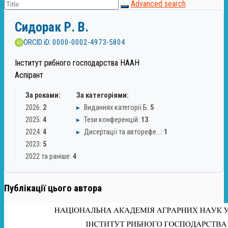
Advanced search
Сидорак Р. В.
ORCID iD: 0000-0002-4973-5804
Інститут рибного господарства НААН
Аспірант
За роками:
За категоріями:
2026:
2
▸
Виданнях категорії Б:
5
2025:
4
▸
Тези конференцій:
13
2024:
4
▸
Дисертації та авторефе…:
1
2023:
5
2022 та раніше:
4
Публікації цього автора