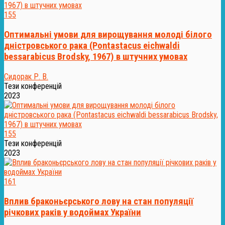
155
Оптимальні умови для вирощування молоді білого
дністровського рака (Pontastacus eichwaldi
bessarabicus Brodsky, 1967) в штучних умовах
Сидорак Р. В.
Тези конференцій
2023
155
Тези конференцій
2023
161
Вплив браконьєрського лову на стан популяції
річкових раків у водоймах України