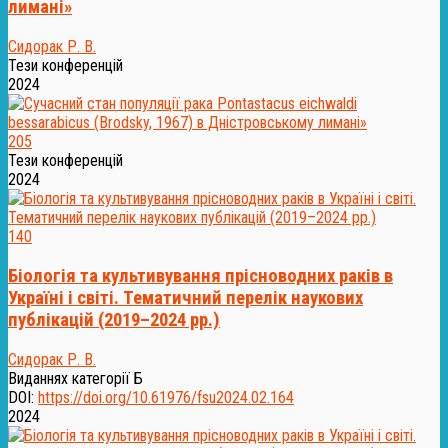
лимані»
Сидорак Р. В.
Тези конференцій
2024
205
Тези конференцій
2024
140
Біологія та культивування прісноводних раків в
Україні і світі. Тематичний перелік наукових
публікацій (2019–2024 рр.)
Сидорак Р. В.
Виданнях категорії Б
DOI:
https://doi.org/10.61976/fsu2024.02.164
2024