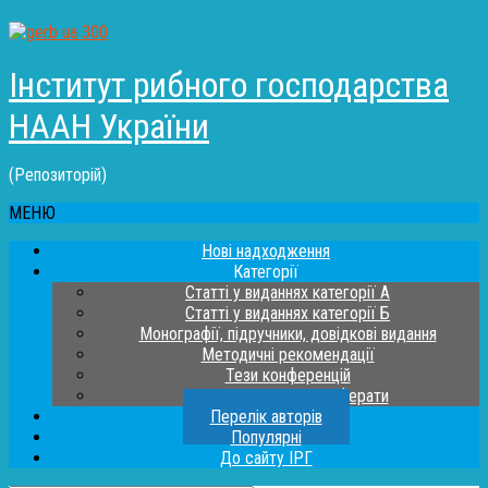
Інститут рибного господарства
НААН України
(Репозиторій)
МЕНЮ
Нові надходження
Категорії
Статті у виданнях категорії А
Статті у виданнях категорії Б
Монографії, підручники, довідкові видання
Методичні рекомендації
Тези конференцій
Дисертації та автореферати
Перелік авторів
Популярні
До сайту ІРГ