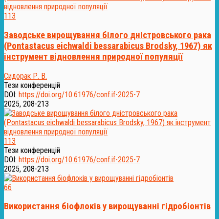
113
Заводське вирощування білого дністровського рака
(Pontastacus eichwaldi bessarabicus Brodsky, 1967) як
інструмент відновлення природної популяції
Сидорак Р. В.
Тези конференцій
DOI:
https://doi.org/10.61976/conf.if-2025-7
2025, 208-213
113
Тези конференцій
DOI:
https://doi.org/10.61976/conf.if-2025-7
2025, 208-213
66
Використання біофлоків у вирощуванні гідробіонтів