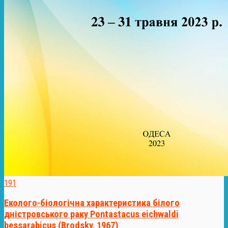
191
Еколого-біологічна характеристика білого
дністровського раку Pontastacus eichwaldi
bessarabicus (Brodsky, 1967)