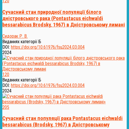
120
Сучасний стан природної популяції білого
дністровського рака (Pontastacus eichwaldi
bessarabicus Brodsky, 1967) в Дністровському лимані
Сидорак Р. В.
Виданнях категорії Б
DOI:
https://doi.org/10.61976/fsu2024.03.004
2024
120
Виданнях категорії Б
DOI:
https://doi.org/10.61976/fsu2024.03.004
2024
205
Сучасний стан популяції рака Рontastacus eichwaldi
bessarabicus (Brodsky, 1967) в Дністровському