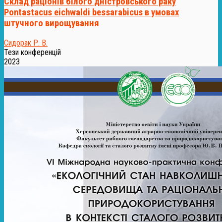
Склад раціонів білого дністровського раку
Рontastacus eichwaldi bessarabicus в умовах
штучного вирощування
Сидорак Р. В.
Тези конференцій
2023