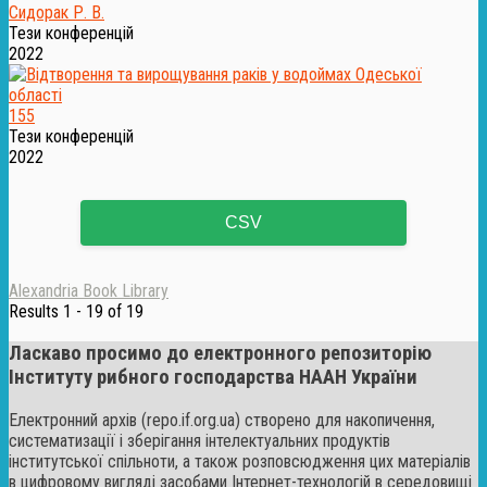
Сидорак Р. В.
Тези конференцій
2022
155
Тези конференцій
2022
CSV
Alexandria Book Library
Results 1 - 19 of 19
Ласкаво просимо до електронного репозиторію
Інституту рибного господарства НААН України
Електронний архів (repo.if.org.ua) створено для накопичення,
систематизації і зберігання інтелектуальних продуктів
інститутської спільноти, а також розповсюдження цих матеріалів
в цифровому вигляді засобами Інтернет-технологій в середовищі