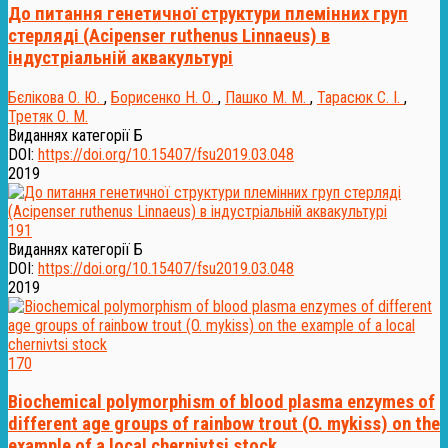
До питання генетичної структури племінних груп
стерляді (Acipenser ruthenus Linnaеus) в
індустріальній аквакультурі
Бєлікова О. Ю.
,
Борисенко Н. О.
,
Пашко М. М.
,
Тарасюк С. І.
,
Третяк О. М.
Виданнях категорії Б
DOI:
https://doi.org/10.15407/fsu2019.03.048
2019
191
Виданнях категорії Б
DOI:
https://doi.org/10.15407/fsu2019.03.048
2019
170
Biochemical polymorphism of blood plasma enzymes of
different age groups of rainbow trout (O. mykiss) on the
example of a local chernivtsi stock