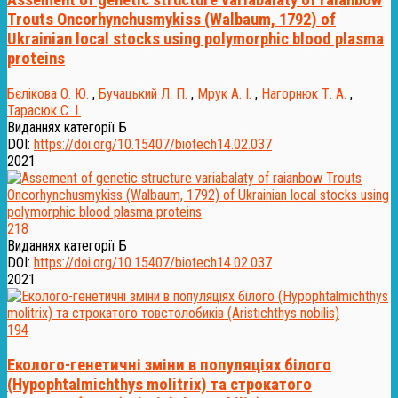
Assement of genetic structure variabalaty of raianbow
Trouts Oncorhynchusmykiss (Walbaum, 1792) of
Ukrainian local stocks using polymorphic blood plasma
proteins
Бєлікова О. Ю.
,
Бучацький Л. П.
,
Мрук А. І.
,
Нагорнюк Т. А.
,
Тарасюк С. І.
Виданнях категорії Б
DOI:
https://doi.org/10.15407/biotech14.02.037
2021
218
Виданнях категорії Б
DOI:
https://doi.org/10.15407/biotech14.02.037
2021
194
Еколого-генетичні зміни в популяціях білого
(Hypophtalmichthys molitrix) та строкатого