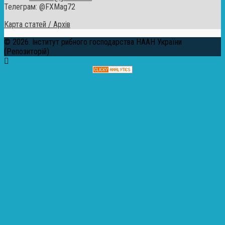
Телеграм: @FXMag72
Карта статей / Архів
© 2026. Інститут рибного господарства НААН України
(Репозиторій)