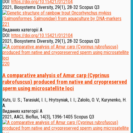
DOI:
https://doi.org/10.15421/012104
2021, Biosystems Diversity, 29(1), 28-32
Scopus Q3
221
Виданнях категорії А
DOI:
https://doi.org/10.15421/012104
2021, Biosystems Diversity, 29(1), 28-32
Scopus Q3
220
A comparative analysis of Amur carp (Cyprinus
rubrofuscus) produced from native and cryopreserved
sperm using microsatellite loci
Kuts, U. S.
;
Tarasiukl, I. I.
;
Hrytsyniak, I. I.
;
Zaloilo, O. V.
;
Kurynenko, H.
A.
Виданнях категорії А
2021, AACL Bioflux, 14(3), 1396-1405
Scopus Q3