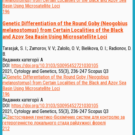
196
Genetic Differentiation of the Round Goby (Neogobius
melanostomus) from Certain Localities of the Black
and Azov Sea Basin Using Microsatellite Loci
Tarasjuk, S. I.
;
Zamorov, V. V.
;
Zaloilo, O. V.
;
Bielikova, O. I.
;
Radionov, D.
B.
Виданнях категорії А
DOI:
https://doi.org/10.3103/S0095452721030105
2021, Cytology and Genetics, 55(3), 236-247
Scopus Q3
196
Виданнях категорії А
DOI:
https://doi.org/10.3103/S0095452721030105
2021, Cytology and Genetics, 55(3), 236-247
Scopus Q3
212