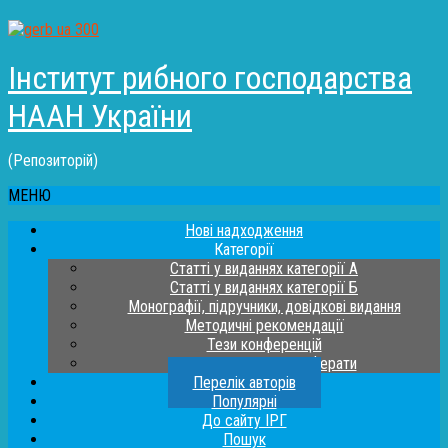
Інститут рибного господарства
НААН України
(Репозиторій)
МЕНЮ
Нові надходження
Категорії
Статті у виданнях категорії А
Статті у виданнях категорії Б
Монографії, підручники, довідкові видання
Методичні рекомендації
Тези конференцій
Дисертації та автореферати
Перелік авторів
Популярні
До сайту ІРГ
Пошук