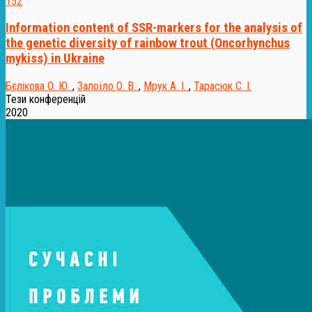
152
Information content of SSR-markers for the analysis of
the genetic diversity of rainbow trout (Oncorhynchus
mykiss) in Ukraine
Бєлікова О. Ю.
,
Залоїло О. В.
,
Мрук А. І.
,
Тарасюк С. І.
Тези конференцій
2020