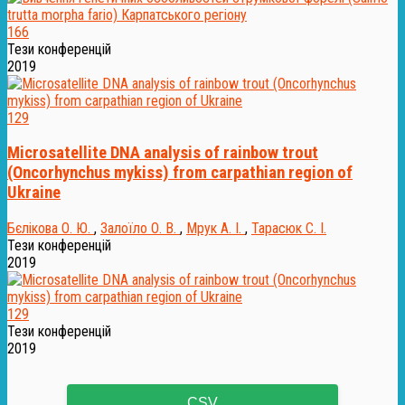
166
Тези конференцій
2019
129
Microsatellite DNA analysis of rainbow trout
(Oncorhynchus mykiss) from carpathian region of
Ukraine
Бєлікова О. Ю.
,
Залоїло О. В.
,
Мрук А. І.
,
Тарасюк С. І.
Тези конференцій
2019
129
Тези конференцій
2019
CSV