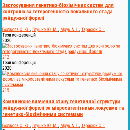
Застосування генетико-біохімічних систем для
контролю за гетерогенністю локального стада
райдужної форелі
Бєлікова О. Ю.
,
Глушко Ю. М.
,
Мрук А. І.
,
Тарасюк С. І.
Тези конференцій
2020
212
Тези конференцій
2020
215
Комплексне вивчення стану генетичної структури
райдужної форелі за мікросателітними локусами та
генетико-біохімічними системами
Бєлікова О. Ю.
,
Глушко Ю. М.
,
Мрук А. І.
,
Тарасюк С. І.