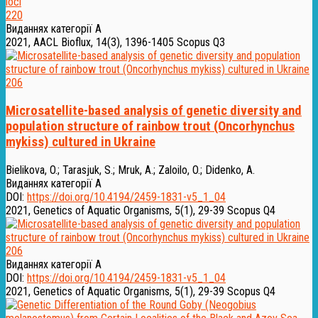
220
Виданнях категорії А
2021, AACL Bioflux, 14(3), 1396-1405
Scopus Q3
206
Microsatellite-based analysis of genetic diversity and
population structure of rainbow trout (Oncorhynchus
mykiss) cultured in Ukraine
Bielikova, O.
;
Tarasjuk, S.
;
Mruk, A.
;
Zaloilo, O.
;
Didenko, A.
Виданнях категорії А
DOI:
https://doi.org/10.4194/2459-1831-v5_1_04
2021, Genetics of Aquatic Organisms, 5(1), 29-39
Scopus Q4
206
Виданнях категорії А
DOI:
https://doi.org/10.4194/2459-1831-v5_1_04
2021, Genetics of Aquatic Organisms, 5(1), 29-39
Scopus Q4