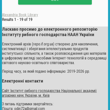
Alexandria Book Library
Results 1 - 19 of 19
Ласкаво просимо до електронного репозиторію
Інституту рибного господарства НААН України
Електронний архів (repo.if.org.ua) створено для накопичення,
систематизації і зберігання інтелектуальних продуктів
інститутської спільноти, а також розповсюдження цих матеріалів
в цифровому вигляді засобами Інтернет-технологій в середовищі
світового науково-освітнього співтовариства.
Період часу, за який подано інформацію: 2019-2026 рр.
Електронні контакти
Сайт Інститут рибного господарства Національної академії
аграрних наук України, м. Київ
З питань підтримки звертайтесь:
Пошта:
odin72a@gmail.com