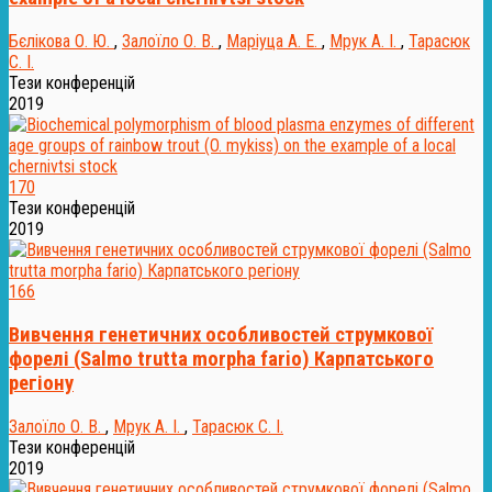
Бєлікова О. Ю.
,
Залоїло О. В.
,
Маріуца А. Е.
,
Мрук А. І.
,
Тарасюк
С. І.
Тези конференцій
2019
170
Тези конференцій
2019
166
Вивчення генетичних особливостей струмкової
форелі (Salmo trutta morpha fario) Карпатського
регіону
Залоїло О. В.
,
Мрук А. І.
,
Тарасюк С. І.
Тези конференцій
2019