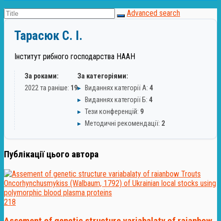
Advanced search
Тарасюк С. І.
Інститут рибного господарства НААН
За роками:
За категоріями:
2022 та раніше:
19
▸
Виданнях категорії А:
4
▸
Виданнях категорії Б:
4
▸
Тези конференцій:
9
▸
Методичні рекомендації:
2
Публікації цього автора
218