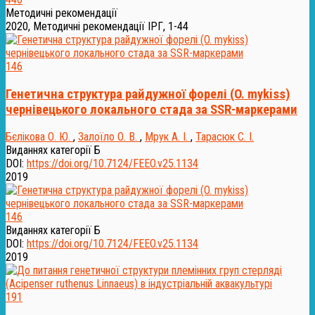
Методичні рекомендації
2020, Методичні рекомендації ІРГ, 1-44
146
Генетична структура райдужної форелі (O. mykiss)
чернівецького локального стада за SSR-маркерами
Бєлікова О. Ю.
,
Залоїло О. В.
,
Мрук А. І.
,
Тарасюк С. І.
Виданнях категорії Б
DOI:
https://doi.org/10.7124/FEEO.v25.1134
2019
146
Виданнях категорії Б
DOI:
https://doi.org/10.7124/FEEO.v25.1134
2019
191