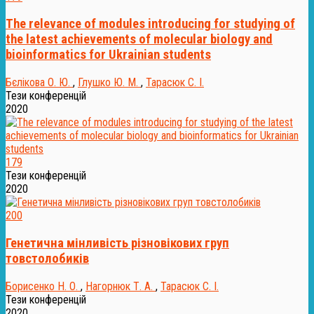
The relevance of modules introducing for studying of
the latest achievements of molecular biology and
bioinformatics for Ukrainian students
Бєлікова О. Ю.
,
Глушко Ю. М.
,
Тарасюк С. І.
Тези конференцій
2020
179
Тези конференцій
2020
200
Генетична мінливість різновікових груп
товстолобиків
Борисенко Н. О.
,
Нагорнюк Т. А.
,
Тарасюк С. І.
Тези конференцій
2020