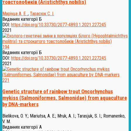
товстолобиків (Aristichthys nobilis)
Маріуца А. Е.
,
Тарасюк С. І.
Виданнях категорії Б
DOI:
https://doi.org/10.33730/2077-4893.1.2021.227245
2021
194
Виданнях категорії Б
DOI:
https://doi.org/10.33730/2077-4893.1.2021.227245
2021
221
Genetic structure of rainbow trout Oncorhynchus
mykiss (Salmoniformes, Salmonidae) from aquaculture
by DNA-markers
Bielikova, O. Y.
;
Mariutsa, A. E.
;
Mruk, A. I.
;
Tarasjuk, S. I.
;
Romanenko,
V. M.
Виданнях категорії А