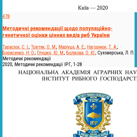
478
Методичні рекомендації щодо популяційно-
генетичної оцінки цінних видів риб України
Тарасюк, С. І.
;
Третяк, О. М.
;
Маріуца, А. Е.
;
Нагорнюк, Т. А.
;
Борисенко, Н. О.
;
Глушко, Ю. М.
;
Бєлікова, О. Ю.
;
Суховерська, Л. П.
Методичні рекомендації
2020, Методичні рекомендації ІРГ, 1-28