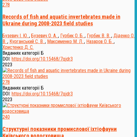
278
Records of fish and aquatic invertebrates made in
Ukraine during 2008-2023 field studies
Бузевич І. Ю.
,
Бузевич О. А.
,
Гурбик О. Б.
,
Гурбик В. В.
,
Діденко О.
В.
,
Курганський С. В.
,
Максименко М. Л.
,
Назаров О. Б.
,
Христенко Д. С.
Виданнях категорії Б
DOI:
https://doi.org/10.15468/7qjdr3
2023
278
Виданнях категорії Б
DOI:
https://doi.org/10.15468/7qjdr3
2023
240
Структурні показники промислової іхтіофауни
Київського водосховища