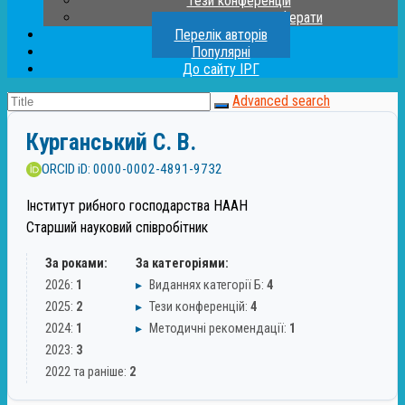
Тези конференцій
Дисертації та автореферати
Перелік авторів
Популярні
До сайту ІРГ
Advanced search
Курганський С. В.
ORCID iD: 0000-0002-4891-9732
Інститут рибного господарства НААН
Старший науковий співробітник
За роками:
За категоріями:
2026:
1
▸
Виданнях категорії Б:
4
2025:
2
▸
Тези конференцій:
4
2024:
1
▸
Методичні рекомендації:
1
2023:
3
2022 та раніше:
2