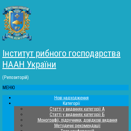
Інститут рибного господарства
НААН України
(Репозиторій)
МЕНЮ
Нові надходження
Категорії
Статті у виданнях категорії А
Статті у виданнях категорії Б
Монографії, підручники, довідкові видання
Методичні рекомендації