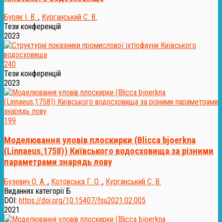
Буряк І. В.
,
Курганський С. В.
Тези конференцій
2023
240
Тези конференцій
2023
199
Моделювання уловів плоскирки (Blicca bjoerkna
(Linnaeus,1758)) Київського водосховища за різними
параметрами знарядь лову
Бузевич О. А.
,
Котовська Г. О.
,
Курганський С. В.
Виданнях категорії Б
DOI:
https://doi.org/10.15407/fsu2021.02.005
2021