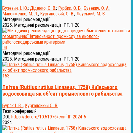
Бузевич, І. Ю.
;
Діденко, О. В.
;
Гурбик, О. Б.
;
Бузевич, О. А.
;
Максименко, М. Л.
;
Курганський, С. В.
;
Леуський, М. В.
Методичні рекомендації
2025, Методичні рекомендації ІРГ, 1-20
93
Методичні рекомендації
2025, Методичні рекомендації ІРГ, 1-20
163
Плітка (Rutilus rutilus Linnaeus, 1758) Київського
водосховища як обʼєкт промислового рибальства
Буряк І. В.
,
Курганський С. В.
Тези конференцій
DOI:
https://doi.org/10.61976/conf.IF-2024-6
2024