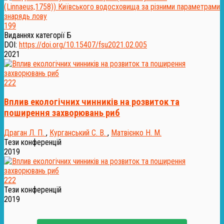
199
Виданнях категорії Б
DOI:
https://doi.org/10.15407/fsu2021.02.005
2021
222
Вплив екологічних чинників на розвиток та
поширення захворювань риб
Драган Л. П.
,
Курганський С. В.
,
Матвієнко Н. М.
Тези конференцій
2019
222
Тези конференцій
2019