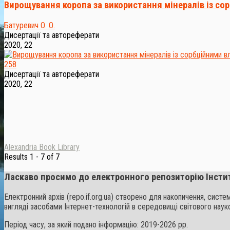
Вирощування коропа за використання мінералів із с
Батуревич О. О.
Дисертації та автореферати
2020, 22
258
Дисертації та автореферати
2020, 22
Alexandria Book Library
Results 1 - 7 of 7
Ласкаво просимо до електронного репозиторію Інсти
Електронний архів (repo.if.org.ua) створено для накопичення, сист
вигляді засобами Інтернет-технологій в середовищі світового наук
Період часу, за який подано інформацію: 2019-2026 рр.