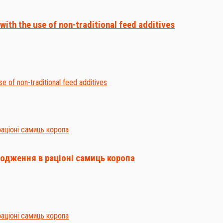
with the use of non-traditional feed additives
одження в раціоні самиць коропа