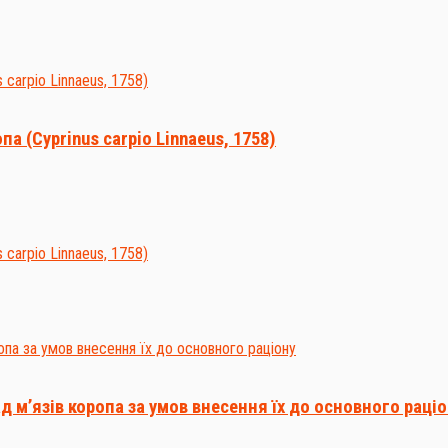
а (Cyprinus carpio Linnaeus, 1758)
д м’язів коропа за умов внесення їх до основного раці