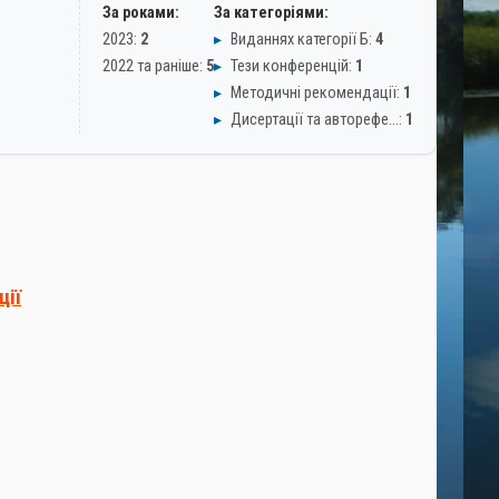
За роками:
За категоріями:
2023:
2
▸
Виданнях категорії Б:
4
2022 та раніше:
5
▸
Тези конференцій:
1
▸
Методичні рекомендації:
1
▸
Дисертації та авторефе…:
1
ції