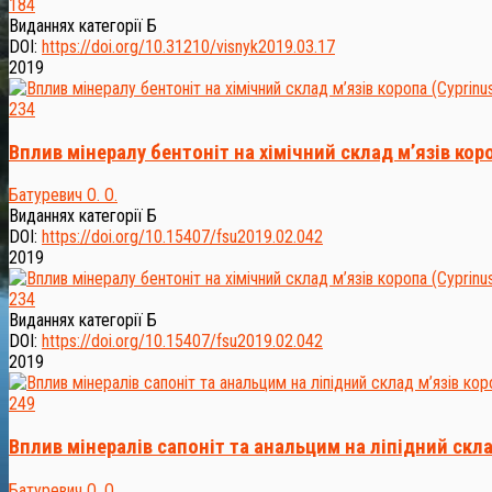
184
Виданнях категорії Б
DOI:
https://doi.org/10.31210/visnyk2019.03.17
2019
234
Вплив мінералу бентоніт на хімічний склад м’язів короп
Батуревич О. О.
Виданнях категорії Б
DOI:
https://doi.org/10.15407/fsu2019.02.042
2019
234
Виданнях категорії Б
DOI:
https://doi.org/10.15407/fsu2019.02.042
2019
249
Вплив мінералів сапоніт та анальцим на ліпідний скла
Батуревич О. О.