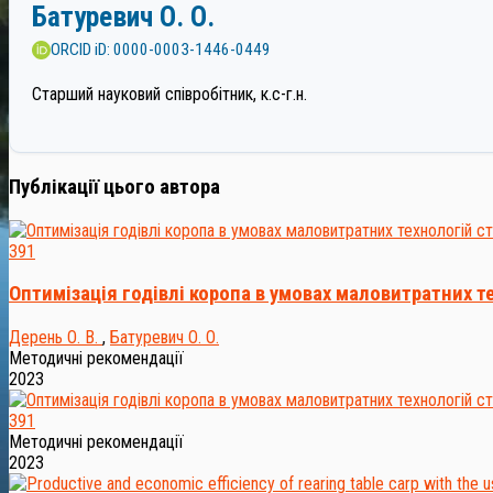
Батуревич О. О.
ORCID iD: 0000-0003-1446-0449
Старший науковий співробітник, к.с-г.н.
Публікації цього автора
391
Оптимізація годівлі коропа в умовах маловитратних т
Дерень О. В.
,
Батуревич О. О.
Методичні рекомендації
2023
391
Методичні рекомендації
2023