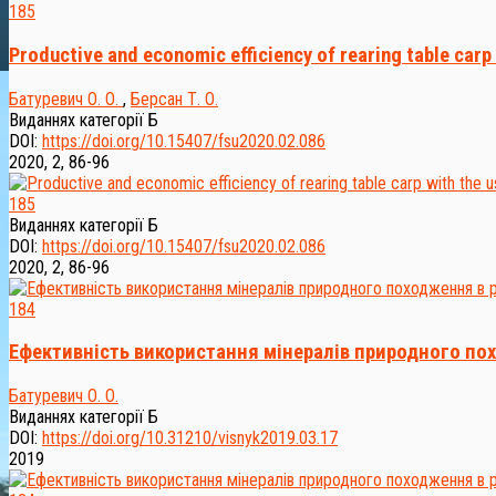
185
Productive and economic efficiency of rearing table carp 
Батуревич О. О.
,
Берсан Т. О.
Виданнях категорії Б
DOI:
https://doi.org/10.15407/fsu2020.02.086
2020, 2, 86-96
185
Виданнях категорії Б
DOI:
https://doi.org/10.15407/fsu2020.02.086
2020, 2, 86-96
184
Ефективність використання мінералів природного пох
Батуревич О. О.
Виданнях категорії Б
DOI:
https://doi.org/10.31210/visnyk2019.03.17
2019