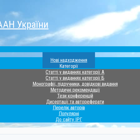
ААН України
Нові надходження
Категорії
Статті у виданнях категорії А
Статті у виданнях категорії Б
Монографії, підручники, довідкові видання
Методичні рекомендації
Тези конференцій
Дисертації та автореферати
Перелік авторів
Популярні
До сайту ІРГ