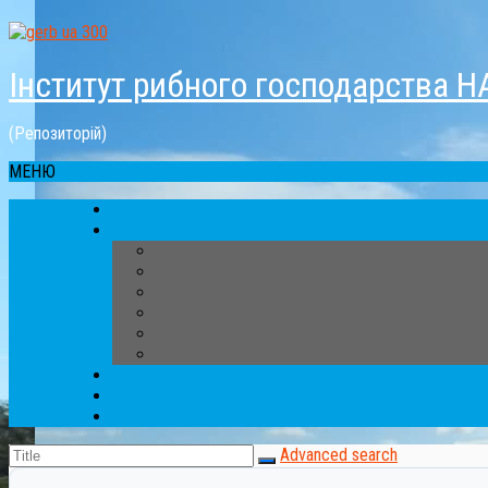
Інститут рибного господарства Н
(Репозиторій)
МЕНЮ
Advanced search