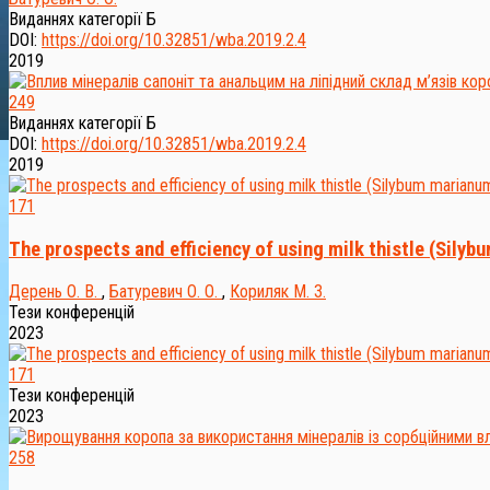
Виданнях категорії Б
DOI:
https://doi.org/10.32851/wba.2019.2.4
2019
249
Виданнях категорії Б
DOI:
https://doi.org/10.32851/wba.2019.2.4
2019
171
The prospects and efficiency of using milk thistle (Silyb
Дерень О. В.
,
Батуревич О. О.
,
Кориляк М. З.
Тези конференцій
2023
171
Тези конференцій
2023
258