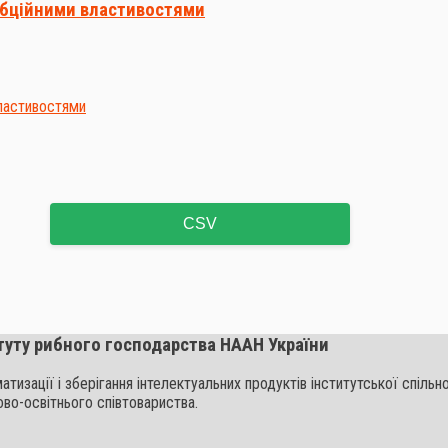
орбційними властивостями
CSV
туту рибного господарства НААН України
ематизації і зберігання інтелектуальних продуктів інститутської спі
ово-освітнього співтовариства.