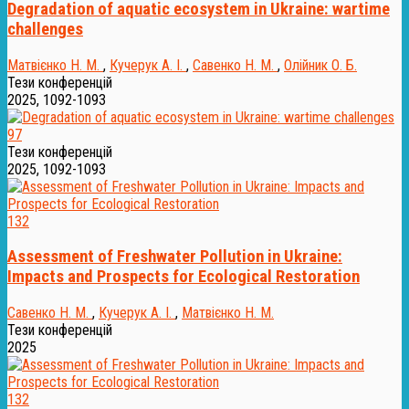
Degradation of aquatic ecosystem in Ukraine: wartime
challenges
Матвієнко Н. М.
,
Кучерук А. І.
,
Савенко Н. М.
,
Олійник О. Б.
Тези конференцій
2025, 1092-1093
97
Тези конференцій
2025, 1092-1093
132
Assessment of Freshwater Pollution in Ukraine:
Impacts and Prospects for Ecological Restoration
Савенко Н. М.
,
Кучерук А. І.
,
Матвієнко Н. М.
Тези конференцій
2025
132