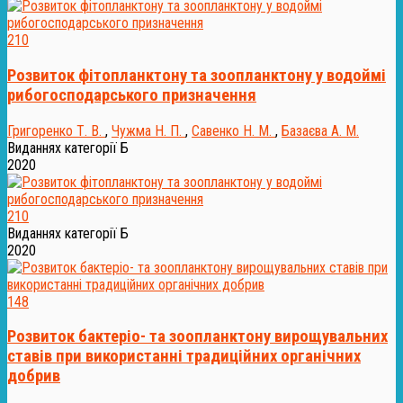
210
Розвиток фітопланктону та зоопланктону у водоймі
рибогосподарського призначення
Григоренко Т. В.
,
Чужма Н. П.
,
Савенко Н. М.
,
Базаєва А. М.
Виданнях категорії Б
2020
210
Виданнях категорії Б
2020
148
Розвиток бактеріо- та зоопланктону вирощувальних
ставів при використанні традиційних органічних
добрив