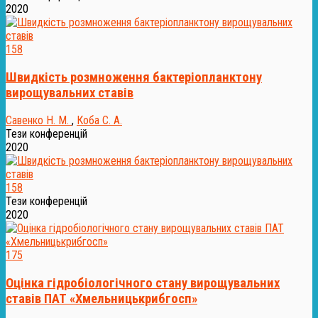
2020
158
Швидкість розмноження бактеріопланктону
вирощувальних ставів
Савенко Н. М.
,
Коба С. А.
Тези конференцій
2020
158
Тези конференцій
2020
175
Оцінка гідробіологічного стану вирощувальних
ставів ПАТ «Хмельницькрибгосп»