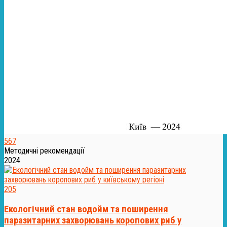
567
Методичні рекомендації
2024
205
Екологічний стан водойм та поширення
паразитарних захворювань коропових риб у