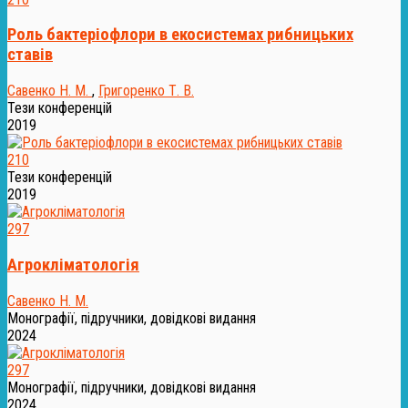
Роль бактеріофлори в екосистемах рибницьких
ставів
Савенко Н. М.
,
Григоренко Т. В.
Тези конференцій
2019
210
Тези конференцій
2019
297
Агрокліматологія
Савенко Н. М.
Монографії, підручники, довідкові видання
2024
297
Монографії, підручники, довідкові видання
2024