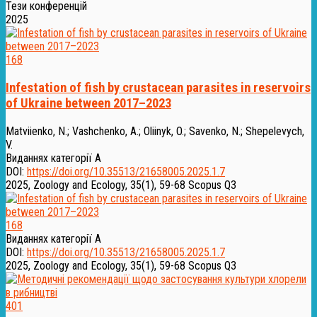
Тези конференцій
2025
168
Infestation of fish by crustacean parasites in reservoirs
of Ukraine between 2017–2023
Matviienko, N.
;
Vashchenko, A.
;
Oliinyk, O.
;
Savenko, N.
;
Shepelevych,
V.
Виданнях категорії А
DOI:
https://doi.org/10.35513/21658005.2025.1.7
2025, Zoology and Ecology, 35(1), 59-68
Scopus Q3
168
Виданнях категорії А
DOI:
https://doi.org/10.35513/21658005.2025.1.7
2025, Zoology and Ecology, 35(1), 59-68
Scopus Q3
401