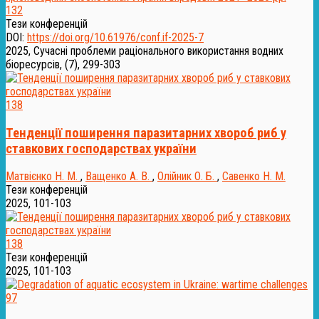
132
Тези конференцій
DOI:
https://doi.org/10.61976/conf.if-2025-7
2025, Сучасні проблеми раціонального використання водних
біоресурсів, (7), 299-303
138
Тенденції поширення паразитарних хвороб риб у
ставкових господарствах україни
Матвієнко Н. М.
,
Ващенко А. В.
,
Олійник О. Б.
,
Савенко Н. М.
Тези конференцій
2025, 101-103
138
Тези конференцій
2025, 101-103
97