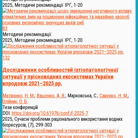
2025, Методичні рекомендації ІРГ, 1-20
83
Методичні рекомендації
2025, Методичні рекомендації ІРГ, 1-20
132
Дослідження особливостей іхтіопатологічної
ситуації у прісноводних екосистемах України
впродовж 2021–2025 рр.
Матвієнко, Н. М.
;
Ващенко, А. В.
;
Марковська, С.
;
Савенко, Н. М.
;
Олійник, О. Б.
Тези конференцій
DOI:
https://doi.org/10.61976/conf.if-2025-7
2025, Сучасні проблеми раціонального використання водних
біоресурсів, (7), 299-303