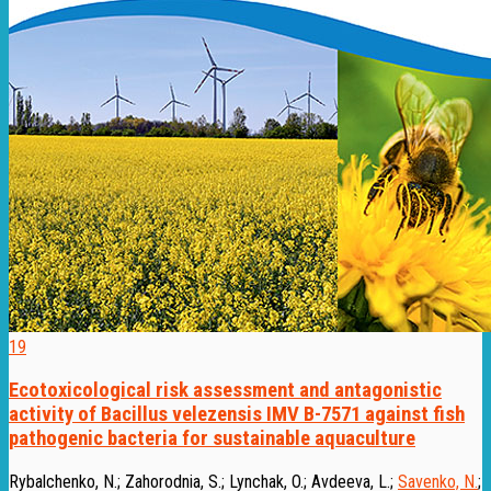
19
Ecotoxicological risk assessment and antagonistic
activity of Bacillus velezensis IMV B-7571 against fish
pathogenic bacteria for sustainable aquaculture
Rybalchenko, N.
;
Zahorodnia, S.
;
Lynchak, O.
;
Avdeeva, L.
;
Savenko, N.
;