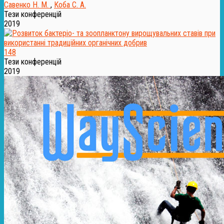
Савенко Н. М.
,
Коба С. А.
Тези конференцій
2019
148
Тези конференцій
2019