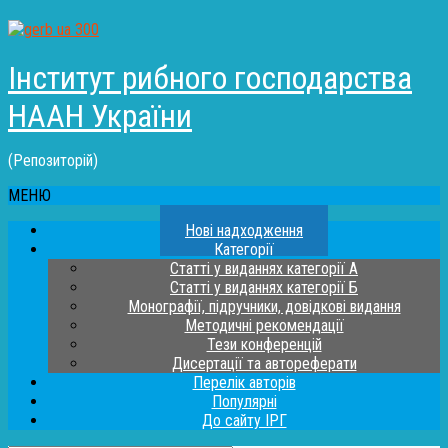
Інститут рибного господарства
НААН України
(Репозиторій)
МЕНЮ
Нові надходження
Категорії
Статті у виданнях категорії А
Статті у виданнях категорії Б
Монографії, підручники, довідкові видання
Методичні рекомендації
Тези конференцій
Дисертації та автореферати
Перелік авторів
Популярні
До сайту ІРГ