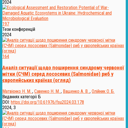
2024
197
Тези конференцій
2024
164
Аналіз ситуації щодо поширення синдрому червоної
мітки (СЧМ) серед лососевих (Salmonidae) риб у
європейських країнах (огляд)
Матвієнко Н. М.
,
Савенко Н. М.
,
Ващенко А. В.
,
Олійник О. Б.
Виданнях категорії Б
DOI:
https://doi.org/10.61976/fsu2024.03.178
2024, 3