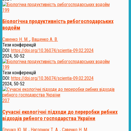
199
Біологічна продуктивність рибогосподарських
водойм
Савенко Н. М.
,
Ващенко А. В.
Тези конференцій
DOI:
https://doi.org/10.36074/scientia-09.02.2024
2024, 50-52
199
Тези конференцій
DOI:
https://doi.org/10.36074/scientia-09.02.2024
2024, 50-52
207
Сучаснi екологiчнi пiдходи до переробки рибних
вiдходiв рибного господарства України
Глушко Ю. М.
,
Нагорнюк Т. А.
,
Савенко Н. М.