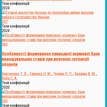
Тези конференцій
2024
207
Тези конференцій
2024
360
Особливості формування природної кормової бази
вирощувальних ставів при внесенні суспензії
хлорели
Григоренко Т. В.
,
Савенко Н. М.
,
Чужма Н. П.
,
Базаєва А. М.
,
Коба С. А.
Тези конференцій
2020
360
Тези конференцій