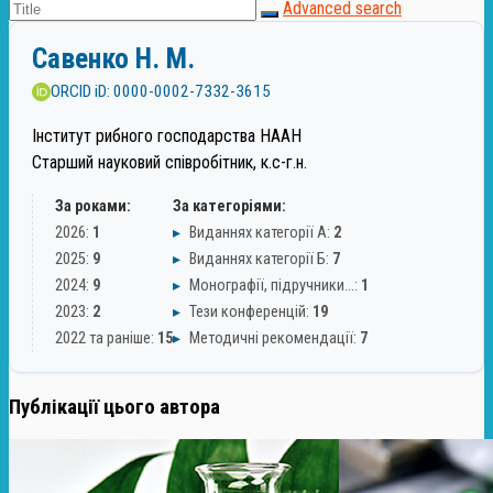
Advanced search
Савенко Н. М.
ORCID iD: 0000-0002-7332-3615
Інститут рибного господарства НААН
Старший науковий співробітник, к.с-г.н.
За роками:
За категоріями:
2026:
1
▸
Виданнях категорії А:
2
2025:
9
▸
Виданнях категорії Б:
7
2024:
9
▸
Монографії, підручники…:
1
2023:
2
▸
Тези конференцій:
19
2022 та раніше:
15
▸
Методичні рекомендації:
7
Публікації цього автора