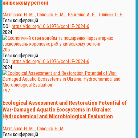
київському регіоні
Матвієнко Н. М.
,
Савенко Н. М.
,
Ващенко А. В.
,
Олійник О. Б.
Тези конференцій
DOI:
https://doi.org/10.61976/conf.IF-2024-6
2024
205
Тези конференцій
DOI:
https://doi.org/10.61976/conf.IF-2024-6
2024
197
Ecological Assessment and Restoration Potential of
War-Damaged Aquatic Ecosystems in Ukraine:
Hydrochemical and Microbiological Evaluation
Матвієнко Н. М.
,
Савенко Н. М.
Тези конференцій