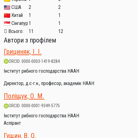
США
2
2
Китай
1
1
Сінгапур
1
1
Всього:
11
12
Автори з профілем
Грициняк, І. І.
ORCID: 0000-0003-1419-8284
Інститут рибного господарства НААН
Директор, д.с-г.н., професор, академік НААН
Поліщук, О. М.
ORCID: 0000-0001-9349-5775
Інститут рибного господарства НААН
Аспірант
Гущин, В. О.