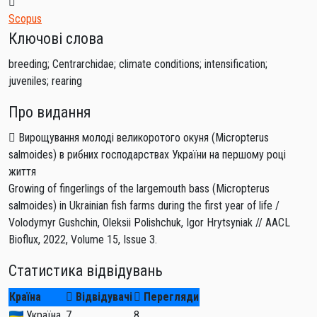
Scopus
Ключові слова
breeding; Centrarchidae; climate conditions; intensification;
juveniles; rearing
Про видання
Вирощування молоді великоротого окуня (Micropterus
salmoides) в рибних господарствах України на першому році
життя
Growing of fingerlings of the largemouth bass (Micropterus
salmoides) in Ukrainian fish farms during the first year of life /
Volodymyr Gushchin, Oleksii Polishchuk, Igor Hrytsyniak // AACL
Bioflux, 2022, Volume 15, Issue 3.
Статистика відвідувань
Країна
Відвідувачі
Перегляди
Україна
7
8