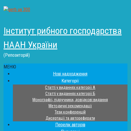
Інститут рибного господарства
НААН України
(Репозиторій)
МЕНЮ
Нові надходження
Категорії
Статті у виданнях категорії А
Статті у виданнях категорії Б
Монографії, підручники, довідкові видання
Методичні рекомендації
Тези конференцій
Дисертації та автореферати
Перелік авторів