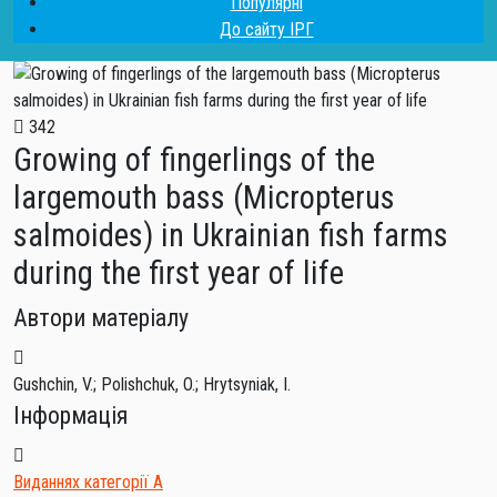
Популярні
До сайту ІРГ
342
Growing of fingerlings of the
largemouth bass (Micropterus
salmoides) in Ukrainian fish farms
during the first year of life
Автори матеріалу
Gushchin, V.
;
Polishchuk, O.
;
Hrytsyniak, I.
Інформація
Виданнях категорії А