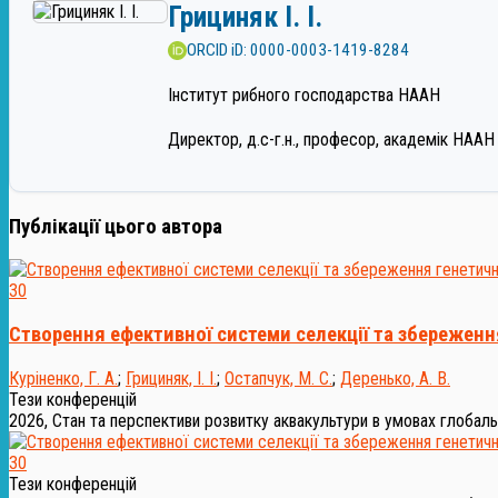
Грициняк І. І.
ORCID iD: 0000-0003-1419-8284
Інститут рибного господарства НААН
Директор, д.с-г.н., професор, академік НААН
Публікації цього автора
30
Створення ефективної системи селекції та збереження
Куріненко, Г. А.
;
Грициняк, І. І.
;
Остапчук, М. С.
;
Деренько, А. В.
Тези конференцій
2026, Стан та перспективи розвитку аквакультури в умовах глобаль
30
Тези конференцій