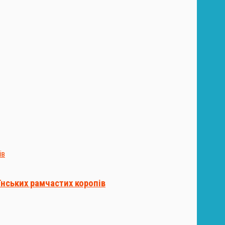
їнських рамчастих коропів