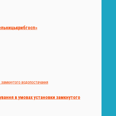
мельницькрибгосп»
щування в умовах установки замкнутого