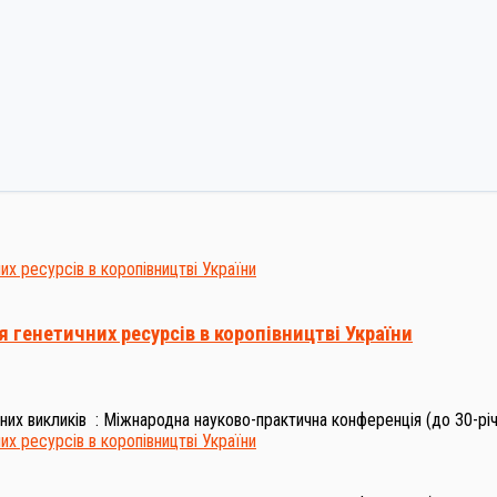
 генетичних ресурсів в коропівництві України
них викликів : Міжнародна науково-практична конференція (до 30-рі