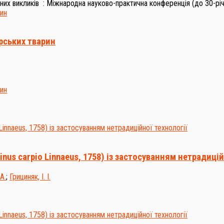
них викликів : Міжнародна науково-практична конференція (до 30-рі
рських тварин
us carpio Linnaeus, 1758) із застосуванням нетрадицій
А.
;
Грициняк, І. І.