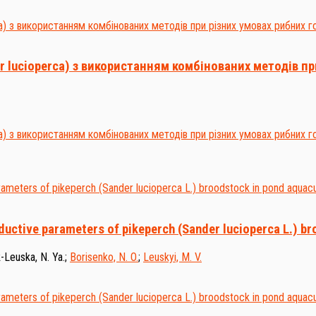
 lucioperca) з використанням комбінованих методів пр
ductive parameters of pikeperch (Sander lucioperca L.) br
-Leuska, N. Ya.
;
Borisenko, N. O.
;
Leuskyi, M. V.