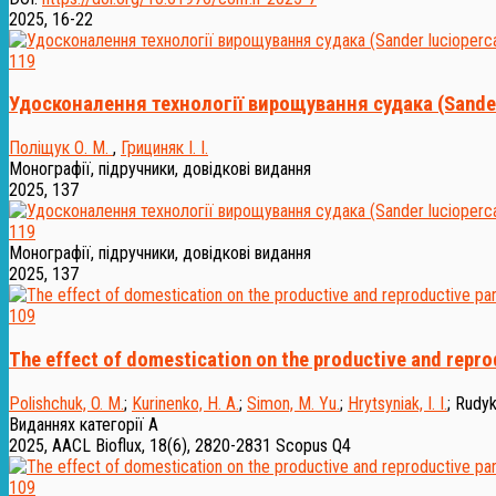
2025, 16-22
119
Удосконалення технології вирощування судака (Sander
Поліщук О. М.
,
Грициняк І. І.
Монографії, підручники, довідкові видання
2025, 137
119
Монографії, підручники, довідкові видання
2025, 137
109
The effect of domestication on the productive and repro
Polishchuk, O. M.
;
Kurinenko, H. A.
;
Simon, M. Yu.
;
Hrytsyniak, I. I.
;
Rudyk
Виданнях категорії А
2025, AACL Bioflux, 18(6), 2820-2831
Scopus Q4
109