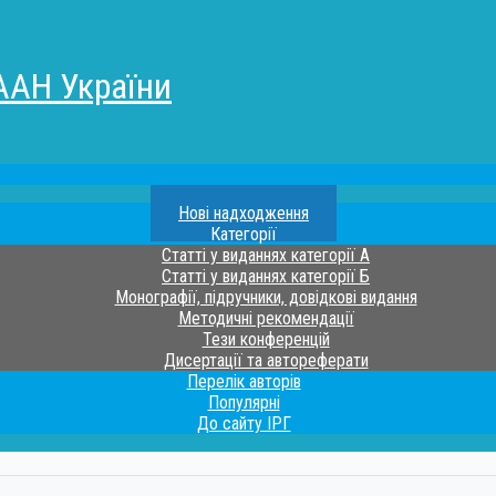
ААН України
Нові надходження
Категорії
Статті у виданнях категорії А
Статті у виданнях категорії Б
Монографії, підручники, довідкові видання
Методичні рекомендації
Тези конференцій
Дисертації та автореферати
Перелік авторів
Популярні
До сайту ІРГ