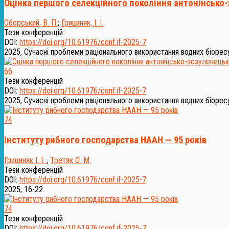
Оцінка першого селекційного покоління антонінсько-
Оборський, В. П.
;
Грициняк, І. І.
Тези конференцій
DOI:
https://doi.org/10.61976/conf.if-2025-7
2025, Сучасні проблеми раціонального використання водних біоресур
66
Тези конференцій
DOI:
https://doi.org/10.61976/conf.if-2025-7
2025, Сучасні проблеми раціонального використання водних біоресур
74
Інституту рибного господарства НААН — 95 років
Грициняк І. І.
,
Третяк О. М.
Тези конференцій
DOI:
https://doi.org/10.61976/conf.if-2025-7
2025, 16-22
74
Тези конференцій
DOI:
https://doi.org/10.61976/conf.if-2025-7