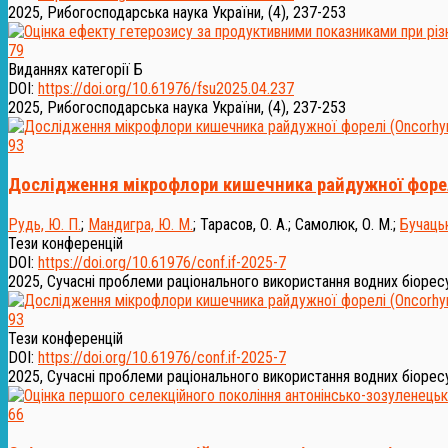
2025, Рибогосподарська наука України, (4), 237-253
79
Виданнях категорії Б
DOI:
https://doi.org/10.61976/fsu2025.04.237
2025, Рибогосподарська наука України, (4), 237-253
93
Дослідження мікрофлори кишечника райдужної форелі
Рудь, Ю. П.
;
Мандигра, Ю. М.
;
Тарасов, О. А.
;
Самолюк, О. М.
;
Бучацьк
Тези конференцій
DOI:
https://doi.org/10.61976/conf.if-2025-7
2025, Сучасні проблеми раціонального використання водних біоресур
93
Тези конференцій
DOI:
https://doi.org/10.61976/conf.if-2025-7
2025, Сучасні проблеми раціонального використання водних біоресур
66