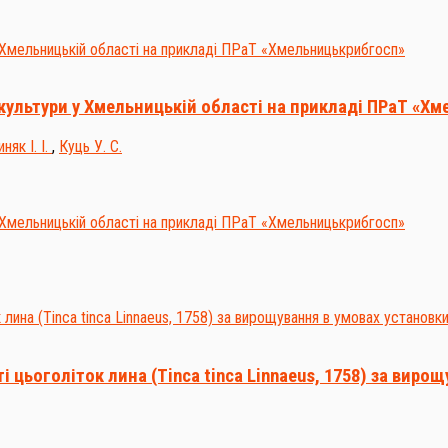
акультури у Хмельницькій області на прикладі ПРаТ «Х
няк І. І.
,
Куць У. С.
 цьоголіток лина (Tinca tinca Linnaeus, 1758) за виро