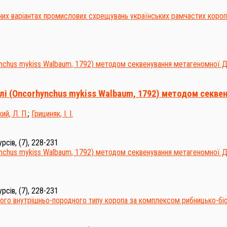
 (Oncorhynchus mykiss Walbaum, 1792) методом секвен
ий, Л. П.
;
Грициняк, І. I.
сів, (7), 228-231
сів, (7), 228-231