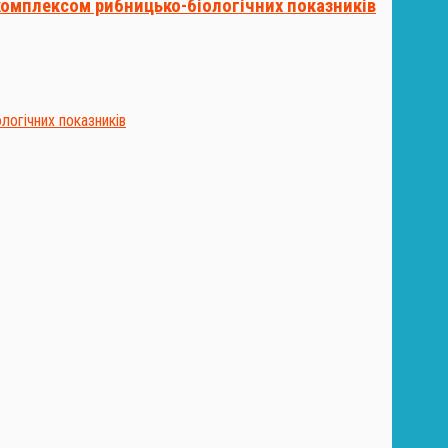
комплексом рибницько-біологічних показників