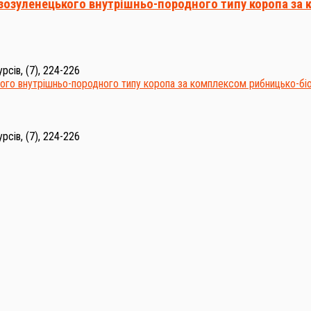
зозуленецького внутрішньо-породного типу коропа за 
сів, (7), 224-226
сів, (7), 224-226