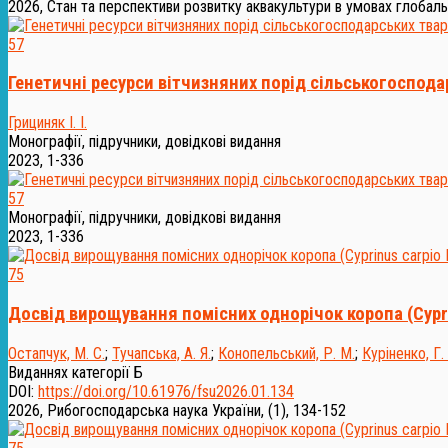
2026, Стан та перспективи розвитку аквакультури в умовах глобаль
57
Генетичні ресурси вітчизняних порід сільськогоспода
Грициняк І. І.
Монографії, підручники, довідкові видання
2023, 1-336
57
Монографії, підручники, довідкові видання
2023, 1-336
75
Досвід вирощування помісних однорічок коропа (Cyprin
Остапчук, М. С.
;
Тучапська, А. Я.
;
Конопельський, Р. М.
;
Куріненко, Г. 
Виданнях категорії Б
DOI:
https://doi.org/10.61976/fsu2026.01.134
2026, Рибогосподарська наука України, (1), 134-152