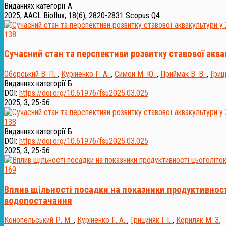
Виданнях категорії А
2025, AACL Bioflux, 18(6), 2820-2831
Scopus Q4
138
Сучасний стан та перспективи розвитку ставової акв
Оборський В. П.
,
Куріненко Г. А.
,
Симон М. Ю.
,
Приймак В. В.
,
Грици
Виданнях категорії Б
DOI:
https://doi.org/10.61976/fsu2025.03.025
2025, 3, 25-56
138
Виданнях категорії Б
DOI:
https://doi.org/10.61976/fsu2025.03.025
2025, 3, 25-56
169
Вплив щільності посадки на показники продуктивності
водопостачання
Конопельський Р. М.
,
Куріненко Г. А.
,
Грициняк І. І.
,
Кориляк М. З.