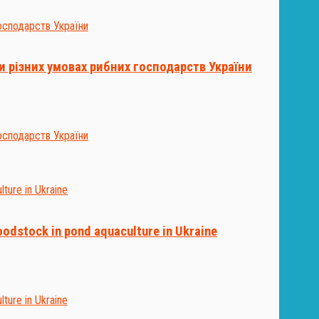
и різних умовах рибних господарств України
oodstock in pond aquaculture in Ukraine