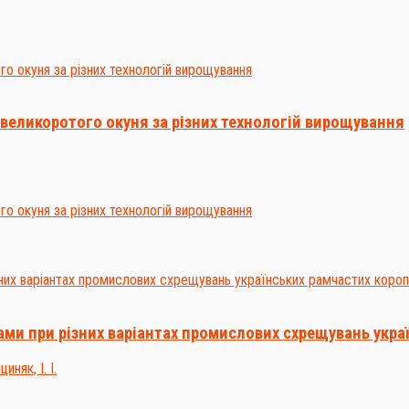
 великоротого окуня за різних технологій вирощування
ами при різних варіантах промислових схрещувань укра
циняк, І. І.