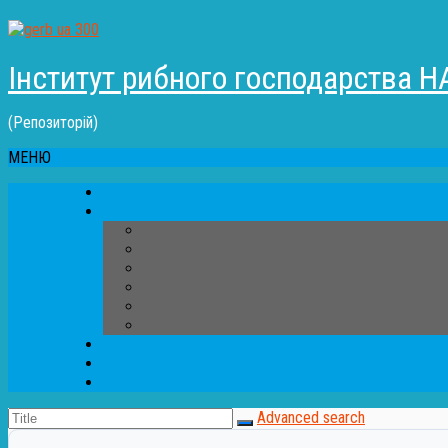
Інститут рибного господарства Н
(Репозиторій)
МЕНЮ
Advanced search