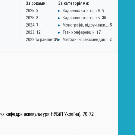
За роками:
За категоріями:
2026:
2
▸
Виданнях категорії А:
9
2025:
8
▸
Виданнях категорії Б:
35
2024:
7
▸
Монографії, підручники…:
5
2023:
12
▸
Тези конференцій:
17
2022 та раніше:
39
▸
Методичні рекомендації:
2
ччя кафедри аквакультури НУБіП України), 70-72