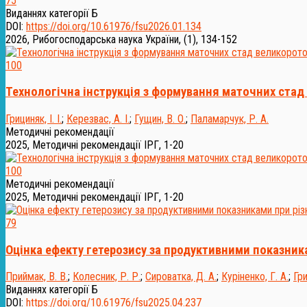
75
Виданнях категорії Б
DOI:
https://doi.org/10.61976/fsu2026.01.134
2026, Рибогосподарська наука України, (1), 134-152
100
Технологічна інструкція з формування маточних стад
Грициняк, І. І.
;
Керезвас, А. І.
;
Гущин, В. О.
;
Паламарчук, Р. А.
Методичні рекомендації
2025, Методичні рекомендації ІРГ, 1-20
100
Методичні рекомендації
2025, Методичні рекомендації ІРГ, 1-20
79
Оцінка ефекту гетерозису за продуктивними показник
Приймак, В. В.
;
Колесник, Р. Р.
;
Сироватка, Д. А.
;
Куріненко, Г. А.
;
Гри
Виданнях категорії Б
DOI:
https://doi.org/10.61976/fsu2025.04.237