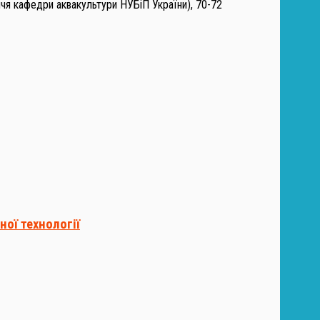
ччя кафедри аквакультури НУБіП України), 70-72
ної технології