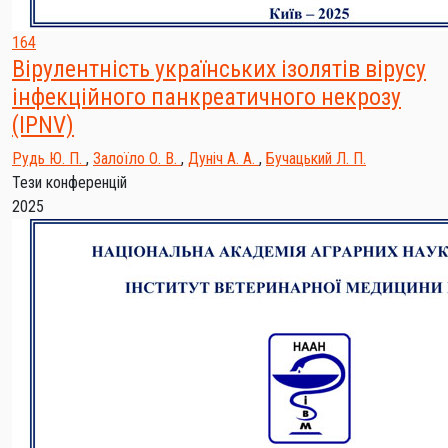
164
Вірулентність українських ізолятів вірусу
інфекційного панкреатичного некрозу
(IPNV)
Рудь Ю. П.
,
Залоїло О. В.
,
Дуніч А. А.
,
Бучацький Л. П.
Тези конференцій
2025