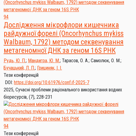
94
Дослідження мікрофлори кишечника
райдужної форелі (Oncorhynchus mykiss
Walbaum, 1792) методом секвенування
метагеномної ДНК за геном 16S РНК
Рудь, Ю. П.
;
Мандигра, Ю. М.
;
Тарасов, О. А.
;
Самолюк, О. М.
;
Бучацький, Л. П.
;
Грициняк, І. I.
Тези конференцій
DOI:
https://doi.org/10.61976/conf.if-2025-7
2025, Сучасні проблеми раціонального використання водних
біоресурсів, (7), 228-231
94
Тези конференцій