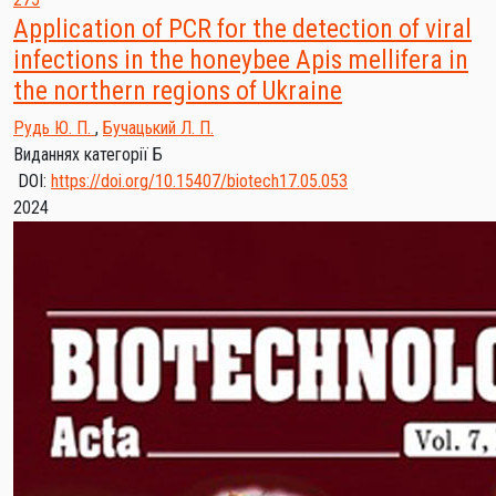
Application of PCR for the detection of viral
infections in the honeybee Apis mellifera in
the northern regions of Ukraine
Рудь Ю. П.
,
Бучацький Л. П.
Виданнях категорії Б
DOI:
https://doi.org/10.15407/biotech17.05.053
2024