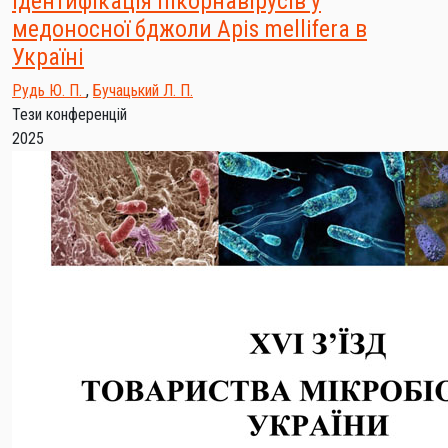
Ідентифікація пікорнавірусів у
медоносної бджоли Аpis mellifera в
Україні
Рудь Ю. П.
,
Бучацький Л. П.
Тези конференцій
2025