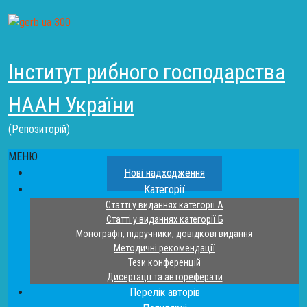
Інститут рибного господарства
НААН України
(Репозиторій)
МЕНЮ
Нові надходження
Категорії
Статті у виданнях категорії А
Статті у виданнях категорії Б
Монографії, підручники, довідкові видання
Методичні рекомендації
Тези конференцій
Дисертації та автореферати
Перелік авторів