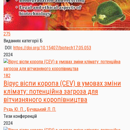
275
Виданнях категорії Б
DOI:
https://doi.org/10.15407/biotech17.05.053
2024
182
Вірус віспи коропа (CEV) в умовах зміни
клімату: потенційна загроза для
вітчизняного коропівництва
Рудь Ю. П.
,
Бучацький Л. П.
Тези конференцій
2024