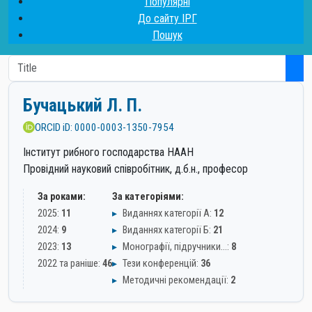
Популярні
До сайту ІРГ
Пошук
Бучацький Л. П.
ORCID iD: 0000-0003-1350-7954
Інститут рибного господарства НААН
Провідний науковий співробітник, д.б.н., професор
За роками:
За категоріями:
2025:
11
▸
Виданнях категорії А:
12
2024:
9
▸
Виданнях категорії Б:
21
2023:
13
▸
Монографії, підручники…:
8
2022 та раніше:
46
▸
Тези конференцій:
36
▸
Методичні рекомендації:
2