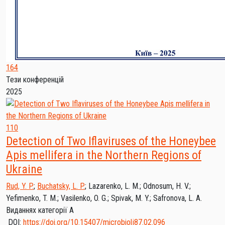
164
Тези конференцій
2025
110
Detection of Two Iflaviruses of the Honeybee
Apis mellifera in the Northern Regions of
Ukraine
Rud, Y. P.
;
Buchatsky, L. P.
;
Lazarenko, L. M.
;
Odnosum, H. V.
;
Yefimenko, T. M.
;
Vasilenko, O. G.
;
Spivak, M. Y.
;
Safronova, L. A.
Виданнях категорії А
DOI:
https://doi.org/10.15407/microbiolj87.02.096