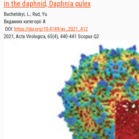
in the daphnid, Daphnia pulex
Buchatskyi, L.
;
Rud, Yu.
Виданнях категорії А
DOI:
https://doi.org/10.4149/av_2021_412
2021, Acta Virologica, 65(4), 440-441
Scopus Q2