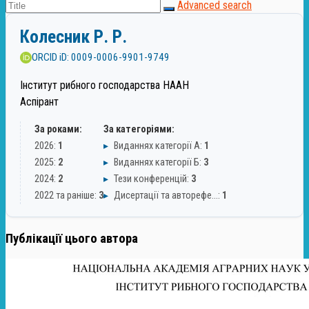
Advanced search
Колесник Р. Р.
ORCID iD: 0009-0006-9901-9749
Інститут рибного господарства НААН
Аспірант
За роками:
За категоріями:
2026:
1
▸
Виданнях категорії А:
1
2025:
2
▸
Виданнях категорії Б:
3
2024:
2
▸
Тези конференцій:
3
2022 та раніше:
3
▸
Дисертації та авторефе…:
1
Публікації цього автора