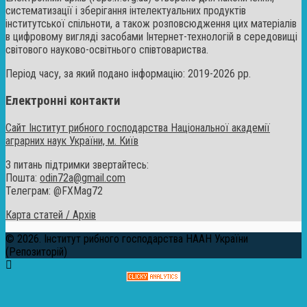
систематизації і зберігання інтелектуальних продуктів
інститутської спільноти, а також розповсюдження цих матеріалів
в цифровому вигляді засобами Інтернет-технологій в середовищі
світового науково-освітнього співтовариства.
Період часу, за який подано інформацію: 2019-2026 рр.
Електронні контакти
Сайт Інститут рибного господарства Національної академії
аграрних наук України, м. Київ
З питань підтримки звертайтесь:
Пошта:
odin72a@gmail.com
Телеграм: @FXMag72
Карта статей / Архів
© 2026. Інститут рибного господарства НААН України
(Репозиторій)