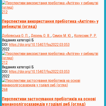
212
Перспективи використання пребіотика «Актіген» у
рибництві (огляд)
Добрянська О. П.
,
Дерень О. В.
,
Симон М. Ю.
,
Колесник Р. Р.
Виданнях категорії Б
DOI:
https://doi.org/10.15407/fsu2022.03.053
2022
212
Виданнях категорії Б
DOI:
https://doi.org/10.15407/fsu2022.03.053
2022
268
Перспективи застосування пребіотиків на основі
мананоолігосахаридів у годівлі риб (огляд)