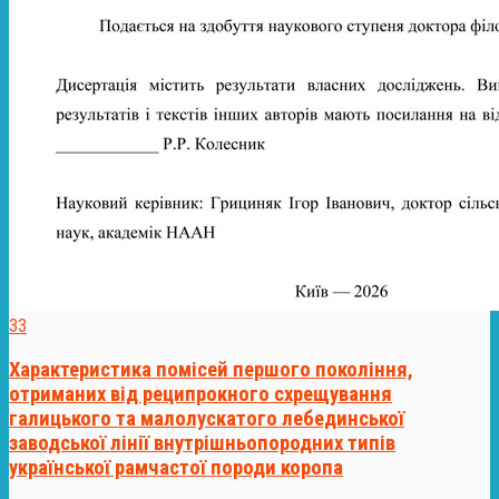
33
Характеристика помісей першого покоління,
отриманих від реципрокного схрещування
галицького та малолускатого лебединської
заводської лінії внутрішньопородних типів
української рамчастої породи коропа