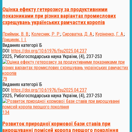
Оцінка ефекту гетерозису за продуктивними
показниками при різних варіантах промислових
схрещувань українських рамчастих коропів
Приймак, В. В.
;
Колесник, Р. Р.
;
Сироватка, Д. А.
;
Куріненко, Г. А.
;
Грициняк, І. І.
Виданнях категорії Б
DOI:
https://doi.org/10.61976/fsu2025.04.237
2025, Рибогосподарська наука України, (4), 237-253
79
Виданнях категорії Б
DOI:
https://doi.org/10.61976/fsu2025.04.237
2025, Рибогосподарська наука України, (4), 237-253
134
Розвиток природної кормової бази ставів при
вирощуванні помісей коропа першого покоління