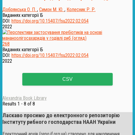
Добрянська О. П.
,
Симон М. Ю.
,
Колесник Р. Р.
Виданнях категорії Б
DOI:
https://doi.org/10.15407/fsu2022.02.054
2022
268
Виданнях категорії Б
DOI:
https://doi.org/10.15407/fsu2022.02.054
2022
CSV
Alexandria Book Library
Results 1 - 8 of 8
Ласкаво просимо до електронного репозиторію
Інституту рибного господарства НААН України
Електронний архів (repo.if.org.ua) створено для накопичення,