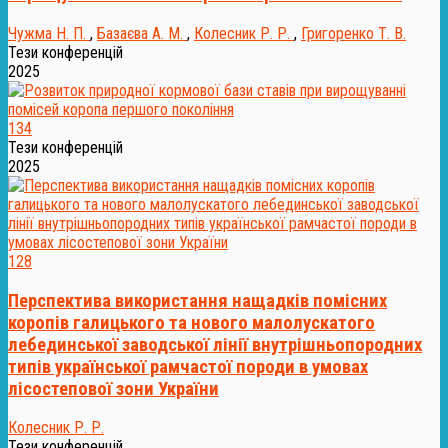
Чужма Н. П.
,
Базаєва А. М.
,
Колесник Р. Р.
,
Григоренко Т. В.
Тези конференцій
2025
134
Тези конференцій
2025
128
Перспектива використання нащадків помісних
коропів галицького та нового малолускатого
лебединської заводської лінії внутрішньопородних
типів української рамчастої породи в умовах
лісостепової зони України
Колесник Р. Р.
Тези конференцій