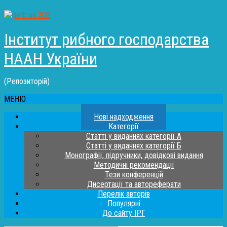
Інститут рибного господарства
НААН України
(Репозиторій)
МЕНЮ
Нові надходження
Категорії
Статті у виданнях категорії А
Статті у виданнях категорії Б
Монографії, підручники, довідкові видання
Методичні рекомендації
Тези конференцій
Дисертації та автореферати
Перелік авторів
Популярні
До сайту ІРГ