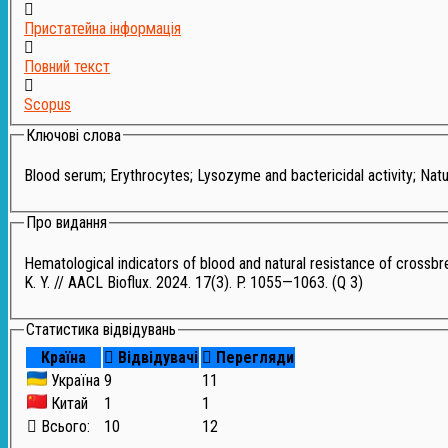
Пристатейна інформація
Повний текст
Scopus
Ключові слова
Blood serum; Erythrocytes; Lysozyme and bactericidal activity; Natur
Про видання
Hematological indicators of blood and natural resistance of crossbred
K. Y. // AACL Bioflux. 2024. 17(3). P. 1055—1063. (Q 3)
Статистика відвідувань
Країна
Відвідувачі
Перегляди
Україна
9
11
Китай
1
1
Всього:
10
12