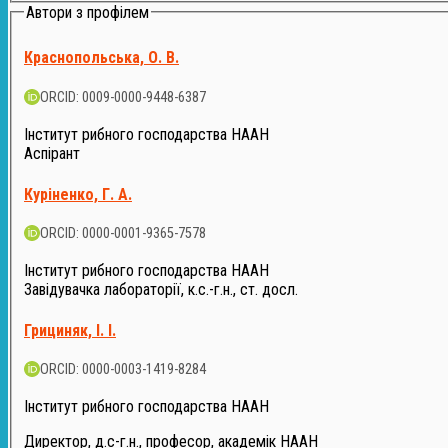
Автори з профілем
Краснопольська, О. В.
ORCID: 0009-0000-9448-6387
Інститут рибного господарства НААН
Аспірант
Куріненко, Г. А.
ORCID: 0000-0001-9365-7578
Інститут рибного господарства НААН
Завідувачка лабораторії, к.с.-г.н., ст. досл.
Грициняк, І. І.
ORCID: 0000-0003-1419-8284
Інститут рибного господарства НААН
Директор, д.с-г.н., професор, академік НААН