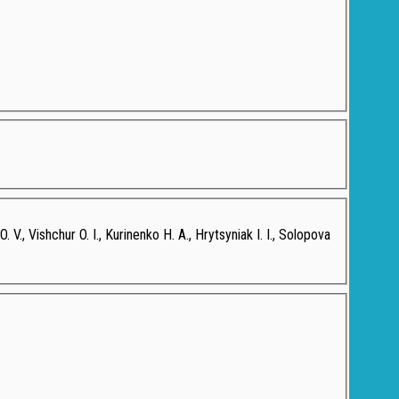
, Vishchur O. I., Kurinenko H. A., Hrytsyniak I. I., Solopova