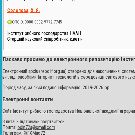
Солопова, Х. Я.
ORCID: 0000-0002-9772-7745
Інститут рибного господарства НААН
Старший науковий співробітник, к.вет.н.
Ласкаво просимо до електронного репозиторію Інсти
Електронний архів (repo.if.org.ua) створено для накопичення, сист
вигляді засобами Інтернет-технологій в середовищі світового наук
Період часу, за який подано інформацію: 2019-2026 рр.
Електронні контакти
Сайт Інститут рибного господарства Національної академії аграрних
З питань підтримки звертайтесь:
Пошта:
odin72a@gmail.com
Телеграм: @FXMag72