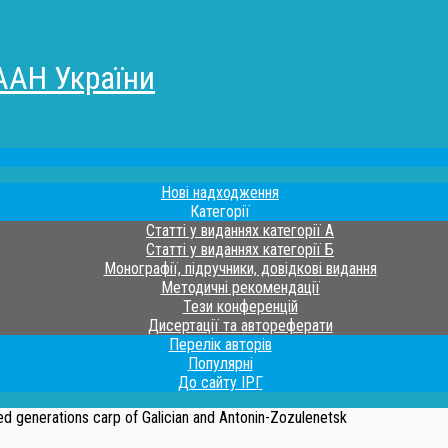
ААН України
Нові надходження
Категорії
Статті у виданнях категорії А
Статті у виданнях категорії Б
Монографії, підручники, довідкові видання
Методичні рекомендації
Тези конференцій
Дисертації та автореферати
Перелік авторів
Популярні
До сайту ІРГ