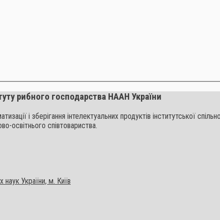
туту рибного господарства НААН України
ематизації і зберігання інтелектуальних продуктів інститутської спі
ово-освітнього співтовариства.
 наук України, м. Київ