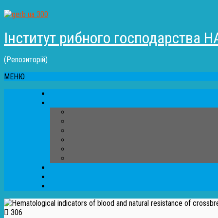
Інститут рибного господарства Н
(Репозиторій)
МЕНЮ
306