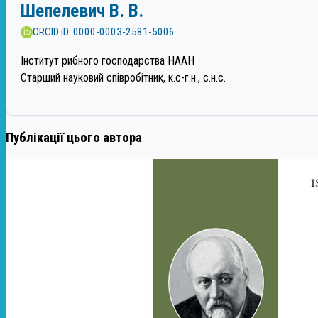
Шепелевич В. В.
ORCID iD: 0000-0003-2581-5006
Інститут рибного господарства НААН
Старший науковий співробітник, к.с-г.н., с.н.с.
Публікації цього автора