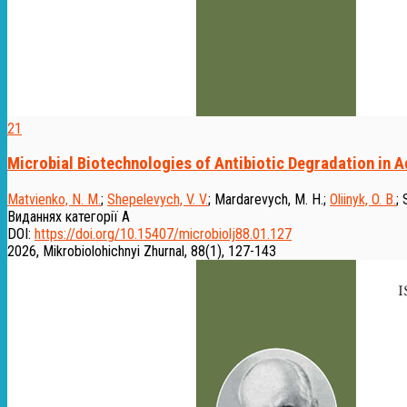
21
Microbial Biotechnologies of Antibiotic Degradation in 
Matvienko, N. M.
;
Shepelevych, V. V.
;
Mardarevych, M. H.
;
Oliinyk, O. B.
;
Виданнях категорії А
DOI:
https://doi.org/10.15407/microbiolj88.01.127
2026, Mikrobiolohichnyi Zhurnal, 88(1), 127-143