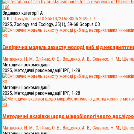
168
Виданнях категорії А
DOI:
https://doi.org/10.35513/21658005.2025.1.7
2025, Zoology and Ecology, 35(1), 59-68
Scopus Q3
80
Емпірична модель захисту молоді риб від несприятл
Матвієнко, Н. М.
;
Олійник, О. Б.
;
Ващенко, А. В.
;
Савенко, Н. М.
;
Шепел
Методичні рекомендації
2025, Методичні рекомендації ІРГ, 1-28
80
Методичні рекомендації
2025, Методичні рекомендації ІРГ, 1-28
83
Методичні вказівки щодо мікробіологічного дослідж
Матвієнко, Н. М.
;
Олійник, О. Б.
;
Ващенко, А. В.
;
Савенко, Н. М.
;
Шепел
Методичні рекомендації