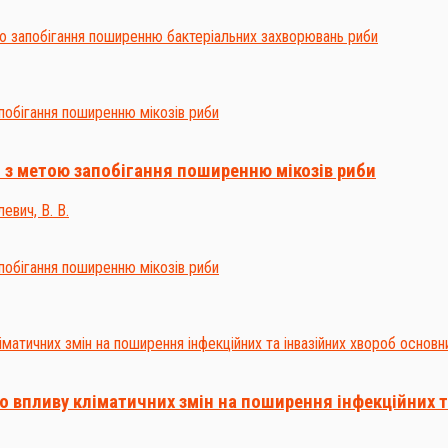
 з метою запобігання поширенню мікозів риби
евич, В. В.
впливу кліматичних змін на поширення інфекційних т