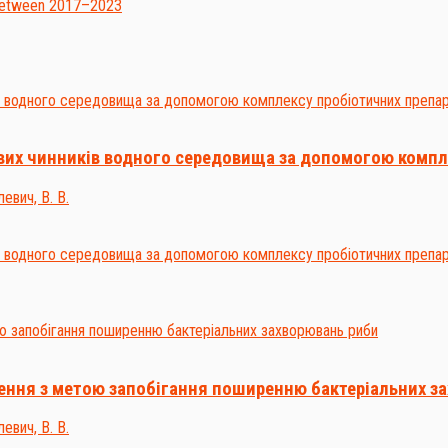
ивих чинників водного середовища за допомогою компл
евич, В. В.
ення з метою запобігання поширенню бактеріальних з
евич, В. В.