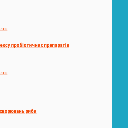
ексу пробіотичних препаратів
ахворювань риби