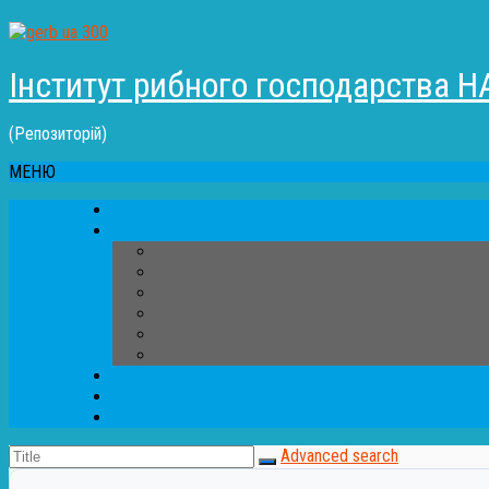
Інститут рибного господарства Н
(Репозиторій)
МЕНЮ
Advanced search