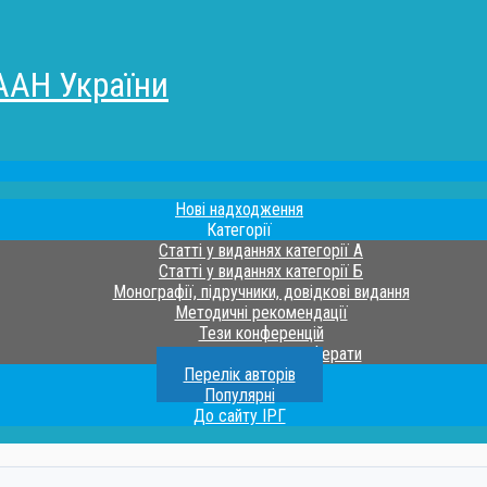
ААН України
Нові надходження
Категорії
Статті у виданнях категорії А
Статті у виданнях категорії Б
Монографії, підручники, довідкові видання
Методичні рекомендації
Тези конференцій
Дисертації та автореферати
Перелік авторів
Популярні
До сайту ІРГ