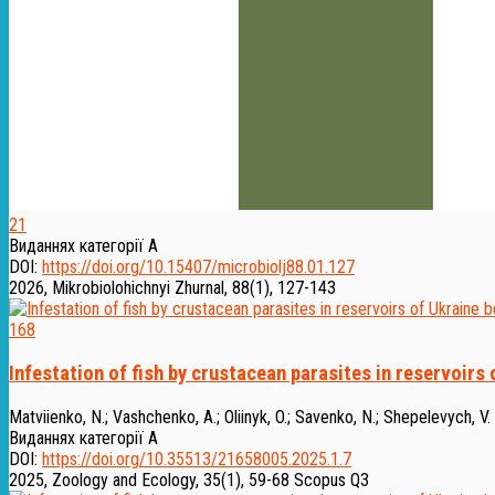
21
Виданнях категорії А
DOI:
https://doi.org/10.15407/microbiolj88.01.127
2026, Mikrobiolohichnyi Zhurnal, 88(1), 127-143
168
Infestation of fish by crustacean parasites in reservoir
Matviienko, N.
;
Vashchenko, A.
;
Oliinyk, O.
;
Savenko, N.
;
Shepelevych, V.
Виданнях категорії А
DOI:
https://doi.org/10.35513/21658005.2025.1.7
2025, Zoology and Ecology, 35(1), 59-68
Scopus Q3