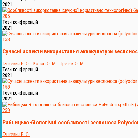
2021
205
Тези конференцій
2021
158
Сучасні аспекти використання аквакультури веслоноса 
Ганкевич Б. О.
,
Колос О. М.
,
Третяк О. М.
Тези конференцій
2021
158
Тези конференцій
2021
259
Рибницько-біологічні особливості веслоноса Polyodon 
Ганкевич Б. О.