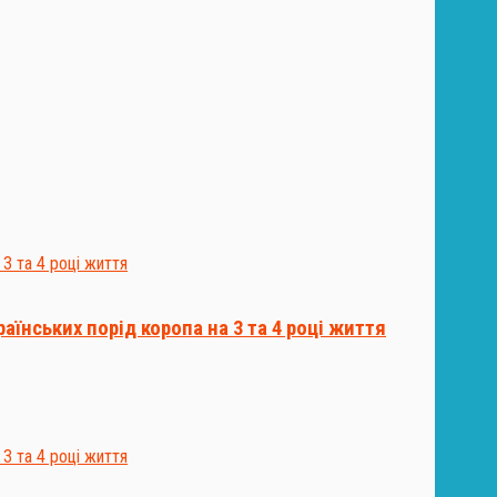
їнських порід коропа на 3 та 4 році життя