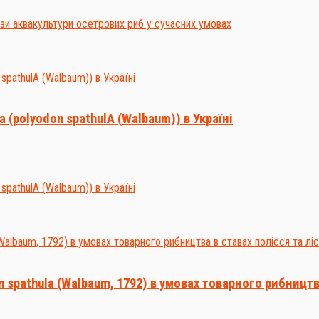
(polyodon spathulA (Walbaum)) в Україні
spathula (Walbaum, 1792) в умовах товарного рибництва