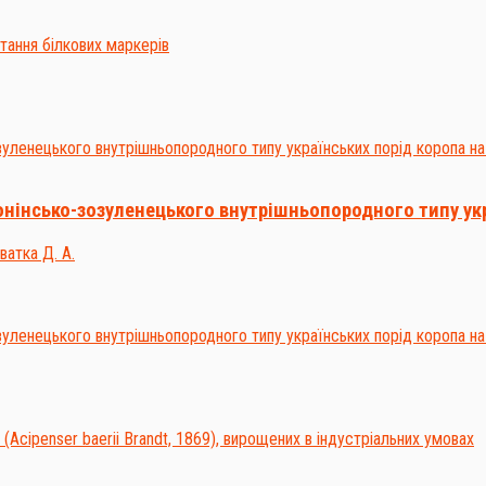
нінсько-зозуленецького внутрішньопородного типу укра
ватка Д. А.