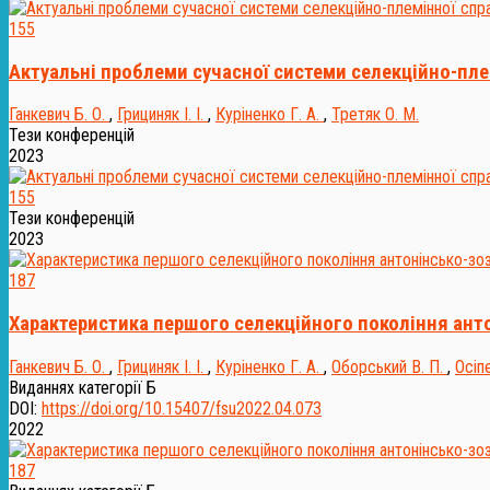
155
Актуальні проблеми сучасної системи селекційно-плем
Ганкевич Б. О.
,
Грициняк І. І.
,
Куріненко Г. А.
,
Третяк О. М.
Тези конференцій
2023
155
Тези конференцій
2023
187
Характеристика першого селекційного покоління анто
Ганкевич Б. О.
,
Грициняк І. І.
,
Куріненко Г. А.
,
Оборський В. П.
,
Осіпе
Виданнях категорії Б
DOI:
https://doi.org/10.15407/fsu2022.04.073
2022
187