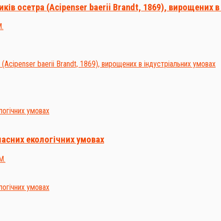
ків осетра (Acipenser baerii Brandt, 1869), вирощених 
М.
часних екологічних умовах
М.