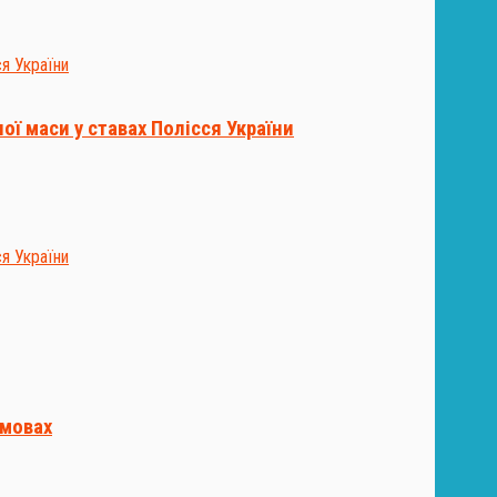
ої маси у ставах Полісся України
умовах