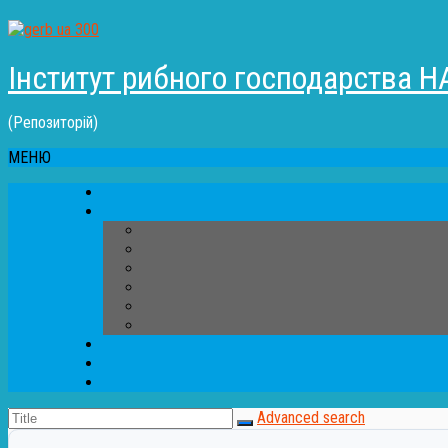
Інститут рибного господарства Н
(Репозиторій)
МЕНЮ
Advanced search