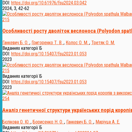
DOI:
https://doi.org/10.61976/fsu2024.03.042
2024, 3, 42-62
215
Особливості росту дволіток веслоноса (Polyodon spat
Ганкевич Б. О.
,
Григоренко Т. В.
,
Колос О. М.
,
Третяк О. М.
Виданнях категорії Б
DOI:
https://doi.org/10.15407/fsu2023.01.053
2023
215
Виданнях категорії Б
DOI:
https://doi.org/10.15407/fsu2023.01.053
2023
254
Аналіз генетичної структури українських порід коропі
Бєлікова О. Ю.
,
Борисенко Н. О.
,
Ганкевич Б. О.
,
Маріуца А. Е.
Виданнях категорії Б