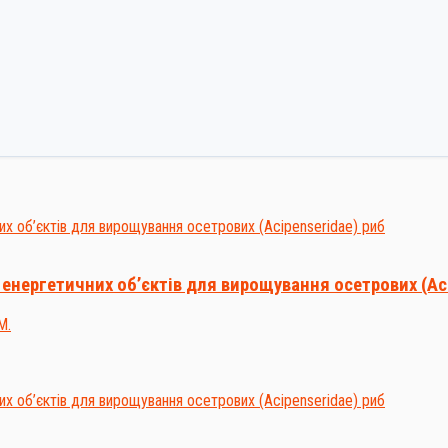
 енергетичних об’єктів для вирощування осетрових (Ac
М.