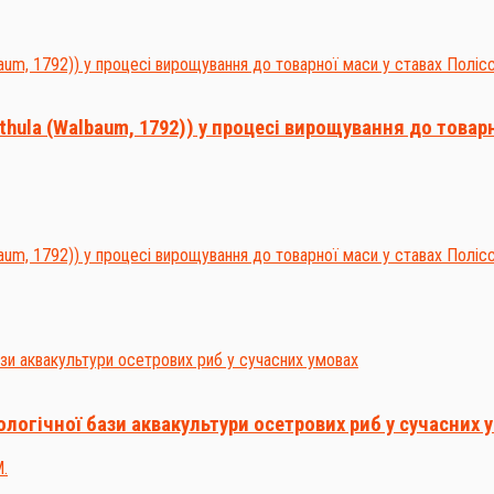
hula (Walbaum, 1792)) у процесі вирощування до товарн
логічної бази аквакультури осетрових риб у сучасних 
М.