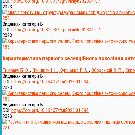
DOI:
https://doi.org/10.31073/agrovisnyk202304-07
2023
254
Виданнях категорії Б
DOI:
https://doi.org/10.31073/agrovisnyk202304-07
2023
183
Характеристика першого селекційного покоління анто
Ганкевич Б. О.
,
Грициняк І. І.
,
Куріненко Г. А.
,
Оборський В. П.
,
Сиро
Виданнях категорії Б
DOI:
https://doi.org/10.15407/fsu2023.01.094
2023
183
Виданнях категорії Б
DOI:
https://doi.org/10.15407/fsu2023.01.094
2023
221