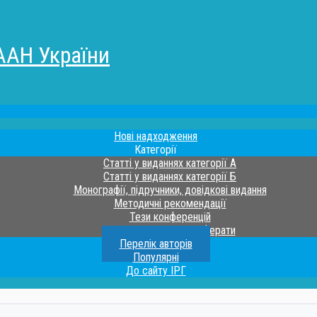
ААН України
Нові надходження
Категорії
Статті у виданнях категорії А
Статті у виданнях категорії Б
Монографії, підручники, довідкові видання
Методичні рекомендації
Тези конференцій
Дисертації та автореферати
Перелік авторів
Популярні
До сайту ІРГ