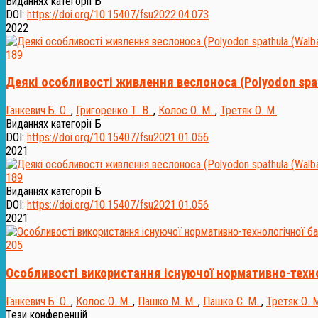
Виданнях категорії Б
DOI:
https://doi.org/10.15407/fsu2022.04.073
2022
189
Деякі особливості живлення веслоноса (Polyodon spat
Ганкевич Б. О.
,
Григоренко Т. В.
,
Колос О. М.
,
Третяк О. М.
Виданнях категорії Б
DOI:
https://doi.org/10.15407/fsu2021.01.056
2021
189
Виданнях категорії Б
DOI:
https://doi.org/10.15407/fsu2021.01.056
2021
205
Особливості використання існуючої нормативно-техно
Ганкевич Б. О.
,
Колос О. М.
,
Пашко М. М.
,
Пашко С. М.
,
Третяк О. 
Тези конференцій