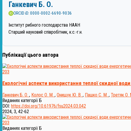
Ганкевич Б. О.
ORCID iD: 0000-0002-6690-9036
Інститут рибного господарства НААН
Старший науковий співробітник, к.с.-г.н.
Публікації цього автора
203
Екологічні аспекти використання теплої скидної води
Ганкевич Б. О.
,
Колос О. М.
,
Онищук Ю. В.
,
Пашко С. М.
,
Третяк О. 
Виданнях категорії Б
DOI:
https://doi.org/10.61976/fsu2024.03.042
2024, 3, 42-62
203
Виданнях категорії Б