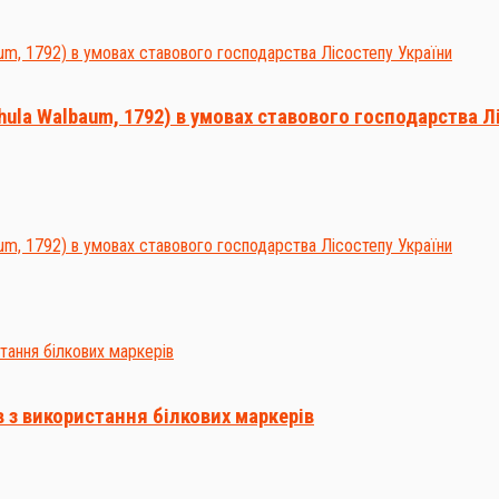
hula Walbaum, 1792) в умовах ставового господарства Л
в з використання білкових маркерів