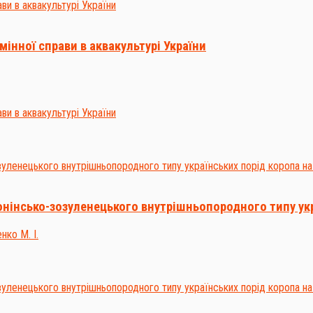
інної справи в аквакультурі України
нінсько-зозуленецького внутрішньопородного типу укра
нко М. І.