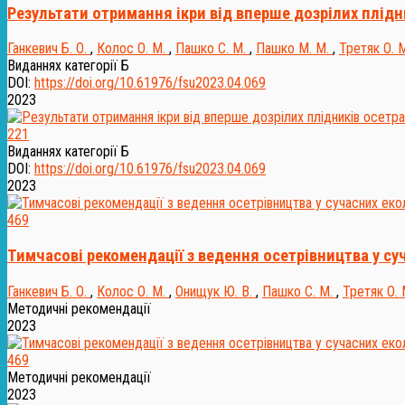
Результати отримання ікри від вперше дозрілих плідни
Ганкевич Б. О.
,
Колос О. М.
,
Пашко С. М.
,
Пашко М. М.
,
Третяк О. 
Виданнях категорії Б
DOI:
https://doi.org/10.61976/fsu2023.04.069
2023
221
Виданнях категорії Б
DOI:
https://doi.org/10.61976/fsu2023.04.069
2023
469
Тимчасові рекомендації з ведення осетрівництва у су
Ганкевич Б. О.
,
Колос О. М.
,
Онищук Ю. В.
,
Пашко С. М.
,
Третяк О. 
Методичні рекомендації
2023
469
Методичні рекомендації
2023