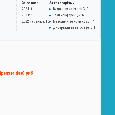
За роками:
За категоріями:
2024:
1
▸
Виданнях категорії Б:
9
2023:
6
▸
Тези конференцій:
6
2022 та раніше:
10
▸
Методичні рекомендації:
1
▸
Дисертації та авторефе…:
1
ipenseridae) риб