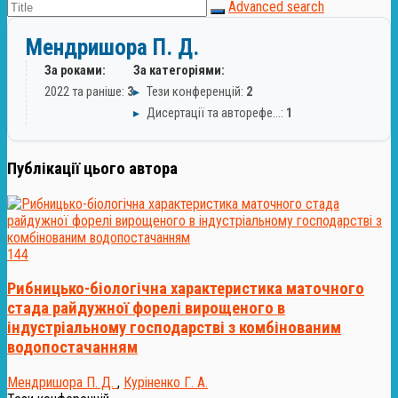
Advanced search
Мендришора П. Д.
За роками:
За категоріями:
2022 та раніше:
3
▸
Тези конференцій:
2
▸
Дисертації та авторефе…:
1
Публікації цього автора
144
Рибницько-біологічна характеристика маточного
стада райдужної форелі вирощеного в
індустріальному господарстві з комбінованим
водопостачанням
Мендришора П. Д.
,
Куріненко Г. А.