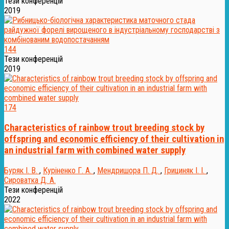
Тези конференцій
2019
144
Тези конференцій
2019
174
Characteristics of rainbow trout breeding stock by
offspring and economic efficiency of their cultivation in
an industrial farm with combined water supply
Буряк І. В.
,
Куріненко Г. А.
,
Мендришора П. Д.
,
Грициняк І. І.
,
Сироватка Д. А.
Тези конференцій
2022