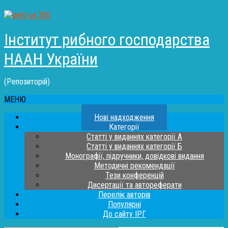
Інститут рибного господарства
НААН України
(Репозиторій)
МЕНЮ
Нові надходження
Категорії
Статті у виданнях категорії А
Статті у виданнях категорії Б
Монографії, підручники, довідкові видання
Методичні рекомендації
Тези конференцій
Дисертації та автореферати
Перелік авторів
Популярні
До сайту ІРГ