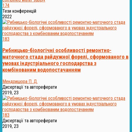
174
Тези конференцій
2022
183
Рибницько-біологічні особливості ремонтно-
маточного стада райдужної форелі, сформованого в
умовах індустріального господарства з
комбінованим водопостачанням
Мендришора П. Д.
Дисертації та автореферати
2019, 23
183
Дисертації та автореферати
2019, 23