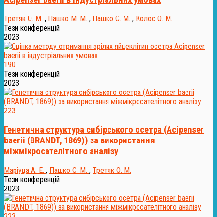
Третяк О. М.
,
Пашко М. М.
,
Пашко С. М.
,
Колос О. М.
Тези конференцій
2023
190
Тези конференцій
2023
223
Генетична структура сибірського осетра (Acipenser
baerii (BRANDT, 1869)) за використання
міжмікросателітного аналізу
Маріуца А. Е.
,
Пашко С. М.
,
Третяк О. М.
Тези конференцій
2023
223