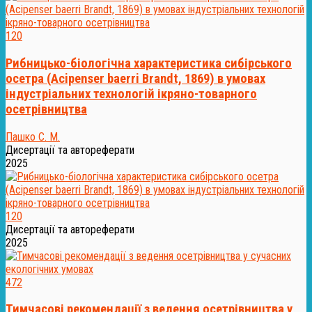
120
Рибницько-біологічна характеристика сибірського
осетра (Acipenser baerri Brandt, 1869) в умовах
індустріальних технологій ікряно-товарного
осетрівництва
Пашко С. М.
Дисертації та автореферати
2025
120
Дисертації та автореферати
2025
472
Тимчасові рекомендації з ведення осетрівництва у