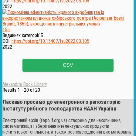
DOI:
https://doi.org/10.15407/fsu2022.03.105
2022
155
Виданнях категорії Б
DOI:
https://doi.org/10.15407/fsu2022.03.105
2022
CSV
Alexandria Book Library
Results 1 - 20 of 20
Ласкаво просимо до електронного репозиторію
Інституту рибного господарства НААН України
Електронний архів (repo.if.org.ua) створено для накопичення,
систематизації і зберігання інтелектуальних продуктів
інститутської спільноти, а також розповсюдження цих матеріалів