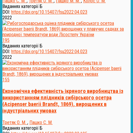
Пашко С. М.
,
Третяк О. М.
,
Пашко М. М.
,
Колос О. М.
Виданнях категорії Б
DOI:
https://doi.org/10.15407/fsu2022.04.023
2022
195
Виданнях категорії Б
DOI:
https://doi.org/10.15407/fsu2022.04.023
2022
155
Економічна ефективність ікряного виробництва із
використанням плідників сибірського осетра
(Аcipenser baerii Brandt, 1869), вирощених в
індустріальних умовах
Третяк О. М.
,
Пашко С. М.
Виданнях категорії Б