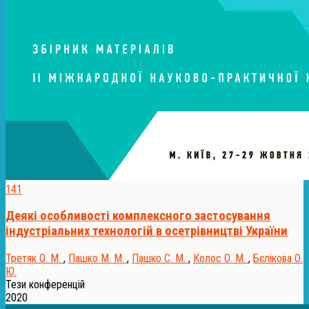
141
Деякі особливості комплексного застосування
індустріальних технологій в осетрівництві України
Третяк О. М.
,
Пашко М. М.
,
Пашко С. М.
,
Колос О. М.
,
Бєлікова О.
Ю.
Тези конференцій
2020