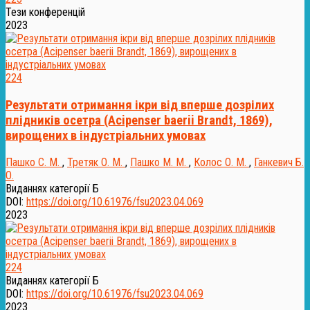
Тези конференцій
2023
224
Результати отримання ікри від вперше дозрілих
плідників осетра (Acipenser baerii Brandt, 1869),
вирощених в індустріальних умовах
Пашко С. М.
,
Третяк О. М.
,
Пашко М. М.
,
Колос О. М.
,
Ганкевич Б.
О.
Виданнях категорії Б
DOI:
https://doi.org/10.61976/fsu2023.04.069
2023
224
Виданнях категорії Б
DOI:
https://doi.org/10.61976/fsu2023.04.069
2023