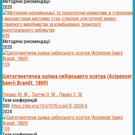
Методичні рекомендації
2020
439
Методичні рекомендації
2020
159
Цитогенетична оцінка сибірського осетра (Acipenser
baerii Brandt, 1869)
Глушко Ю. М.
,
Третяк О. М.
,
Пашко С. М.
Тези конференцій
DOI:
https://doi.org/10.61976/conf.IF-2024-6
2024
159
Тези конференцій