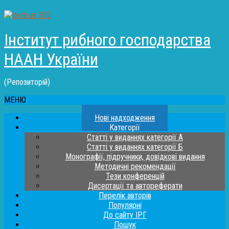
Інститут рибного господарства
НААН України
(Репозиторій)
МЕНЮ
Нові надходження
Категорії
Статті у виданнях категорії А
Статті у виданнях категорії Б
Монографії, підручники, довідкові видання
Методичні рекомендації
Тези конференцій
Дисертації та автореферати
Перелік авторів
Популярні
До сайту ІРГ
Пошук