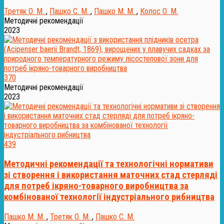
Третяк О. М.
,
Пашко С. М.
,
Пашко М. М.
,
Колос О. М.
Методичні рекомендації
2023
370
Методичні рекомендації
2023
439
Методичні рекомендації та технологічні нормативи
зі створення і використання маточних стад стерляді
для потреб ікряно-товарного виробництва за
комбінованої технології індустріального рибництва
Пашко М. М.
,
Третяк О. М.
,
Пашко С. М.