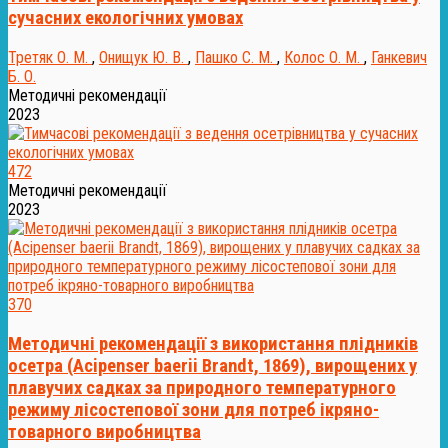
сучасних екологічних умовах
Третяк О. М.
,
Онищук Ю. В.
,
Пашко С. М.
,
Колос О. М.
,
Ганкевич
Б. О.
Методичні рекомендації
2023
472
Методичні рекомендації
2023
370
Методичні рекомендації з використання плідників
осетра (Acipenser baerii Brandt, 1869), вирощених у
плавучих садках за природного температурного
режиму лісостепової зони для потреб ікряно-
товарного виробництва