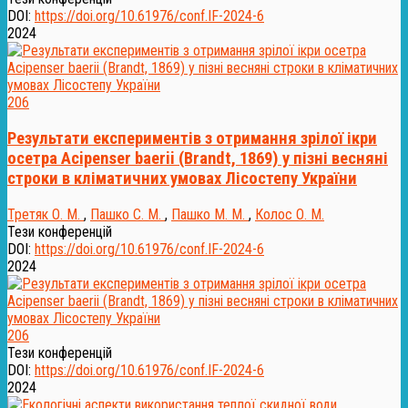
DOI:
https://doi.org/10.61976/conf.IF-2024-6
2024
206
Результати експериментів з отримання зрілої ікри
осетра Acipenser baerii (Brandt, 1869) у пізні весняні
строки в кліматичних умовах Лісостепу України
Третяк О. М.
,
Пашко С. М.
,
Пашко М. М.
,
Колос О. М.
Тези конференцій
DOI:
https://doi.org/10.61976/conf.IF-2024-6
2024
206
Тези конференцій
DOI:
https://doi.org/10.61976/conf.IF-2024-6
2024