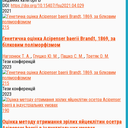
Виданнях категорії Б
DOI:
https://doi.org/10.15407/fsu2021.04.029
2021
215
Генетична оцінка Acipenser baerii Brandt, 1869, за
білковим поліморфізмом
Нагорнюк Т. А.
,
Глушко Ю. М.
,
Пашко С. М.
,
Третяк О. М.
Тези конференцій
2023
215
Тези конференцій
2023
190
Оцінка методу отримання зрілих яйцеклітин осетра
Acipenser baerii в індустріальних умовах