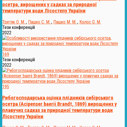
осетра, вирощених у садках за природної
температури води Лісостепу України
Третяк О. М.
,
Пашко С. М.
,
Пашко М. М.
,
Колос О. М.
Тези конференцій
2022
169
Тези конференцій
2022
195
Рибогосподарська оцінка плідників сибірського
осетра (Аcipenser baerii Brandt, 1869) вирощених у
плавучих садках за природної температури води
Лісостепу України