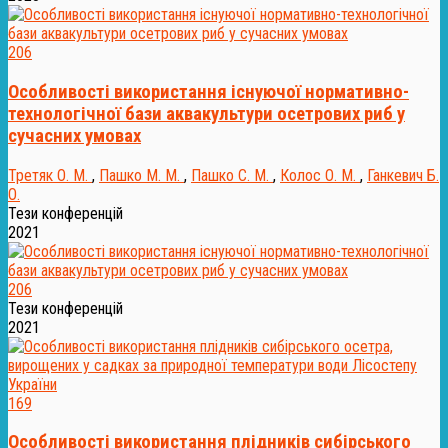
206
Особливості використання існуючої нормативно-
технологічної бази аквакультури осетрових риб у
сучасних умовах
Третяк О. М.
,
Пашко М. М.
,
Пашко С. М.
,
Колос О. М.
,
Ганкевич Б.
О.
Тези конференцій
2021
206
Тези конференцій
2021
169
Особливості використання плідників сибірського