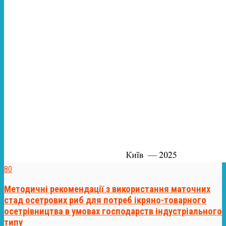
80
Методичні рекомендації з використання маточних
стад осетрових риб для потреб ікряно-товарного
осетрівництва в умовах господарств індустріального
типу