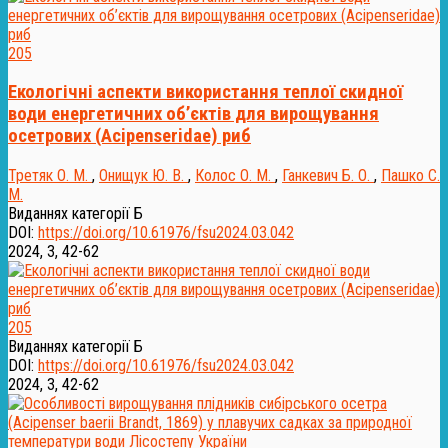
205
Екологічні аспекти використання теплої скидної
води енергетичних об’єктів для вирощування
осетрових (Acipenseridae) риб
Третяк О. М.
,
Онищук Ю. В.
,
Колос О. М.
,
Ганкевич Б. О.
,
Пашко С.
М.
Виданнях категорії Б
DOI:
https://doi.org/10.61976/fsu2024.03.042
2024, 3, 42-62
205
Виданнях категорії Б
DOI:
https://doi.org/10.61976/fsu2024.03.042
2024, 3, 42-62