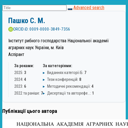
Advanced search
Пашко С. М.
ORCID iD: 0009-0000-3849-7356
Інститут рибного господарства Національної академії
аграрних наук України, м. Київ
Аспірант
За роками:
За категоріями:
2025:
3
▸
Виданнях категорії Б:
7
2024:
4
▸
Тези конференцій:
8
2023:
6
▸
Методичні рекомендації:
4
2022 та раніше:
7
▸
Дисертації та авторефе…:
1
Публікації цього автора