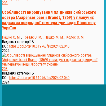
203
Особливості вирощування плідників сибірського
осетра (Acipenser baerii Brandt, 1869) у плавучих
садках за природної температури води Лісостепу
України
Пашко С. М.
,
Третяк О. М.
,
Пашко М. М.
,
Колос О. М.
Виданнях категорії Б
DOI:
https://doi.org/10.61976/fsu2024.02.040
2024
203
Виданнях категорії Б
DOI:
https://doi.org/10.61976/fsu2024.02.040
2024