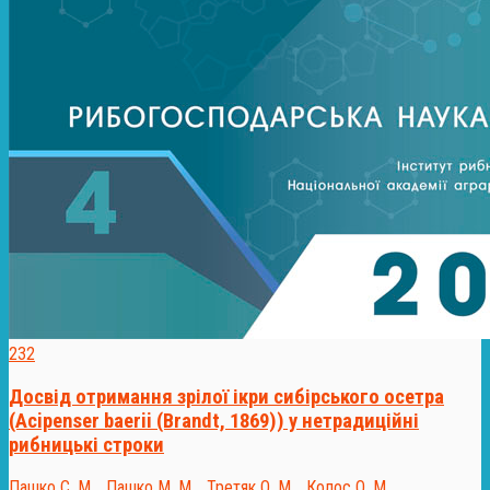
232
Досвід отримання зрілої ікри сибірського осетра
(Acipenser baerii (Brandt, 1869)) у нетрадиційні
рибницькі строки
Пашко С. М.
,
Пашко М. М.
,
Третяк О. М.
,
Колос О. М.