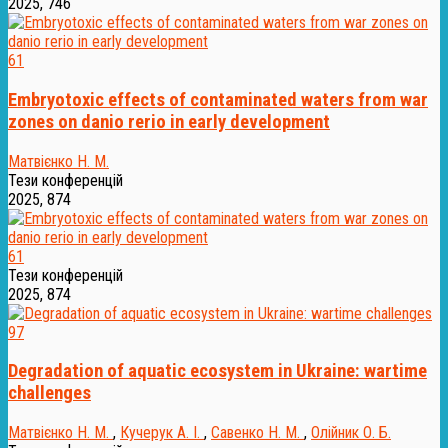
2025, 746
61
Embryotoxic effects of contaminated waters from war
zones on danio rerio in early development
Матвієнко Н. М.
Тези конференцій
2025, 874
61
Тези конференцій
2025, 874
97
Degradation of aquatic ecosystem in Ukraine: wartime
challenges
Матвієнко Н. М.
,
Кучерук А. І.
,
Савенко Н. М.
,
Олійник О. Б.