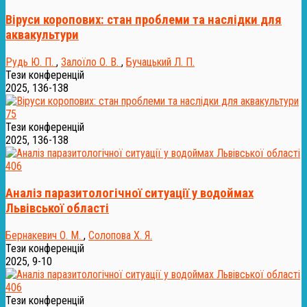
Віруси коропових: стан проблеми та наслідки для
аквакультури
Рудь Ю. П.
,
Залоїло О. В.
,
Бучацький Л. П.
Тези конференцій
2025, 136-138
75
Тези конференцій
2025, 136-138
406
Аналіз паразитологічної ситуації у водоймах
Львівської області
Бернакевич О. М.
,
Солопова Х. Я.
Тези конференцій
2025, 9-10
406
Тези конференцій