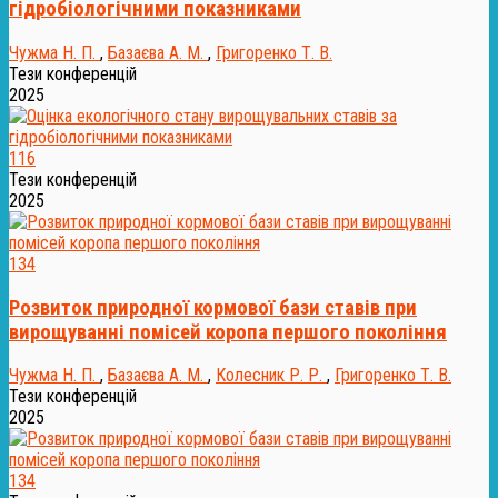
гідробіологічними показниками
Чужма Н. П.
,
Базаєва А. М.
,
Григоренко Т. В.
Тези конференцій
2025
116
Тези конференцій
2025
134
Розвиток природної кормової бази ставів при
вирощуванні помісей коропа першого покоління
Чужма Н. П.
,
Базаєва А. М.
,
Колесник Р. Р.
,
Григоренко Т. В.
Тези конференцій
2025
134