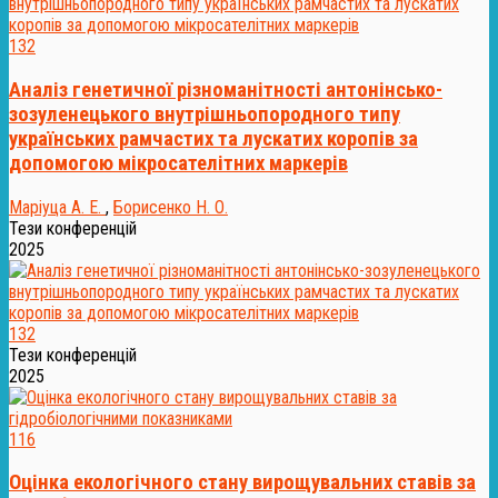
132
Аналіз генетичної різноманітності антонінсько-
зозуленецького внутрішньопородного типу
українських рамчастих та лускатих коропів за
допомогою мікросателітних маркерів
Маріуца А. Е.
,
Борисенко Н. О.
Тези конференцій
2025
132
Тези конференцій
2025
116
Оцінка екологічного стану вирощувальних ставів за