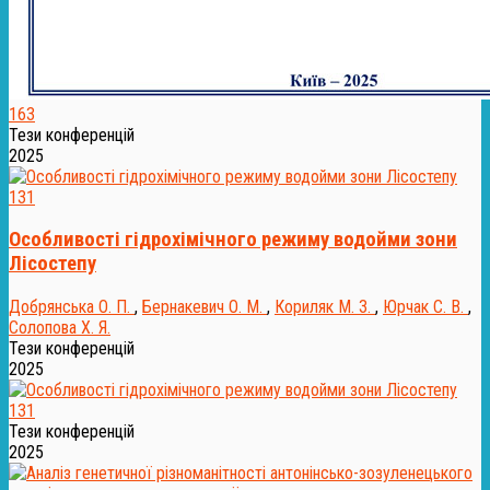
163
Тези конференцій
2025
131
Особливості гідрохімічного режиму водойми зони
Лісостепу
Добрянська О. П.
,
Бернакевич О. М.
,
Кориляк М. З.
,
Юрчак С. В.
,
Солопова Х. Я.
Тези конференцій
2025
131
Тези конференцій
2025