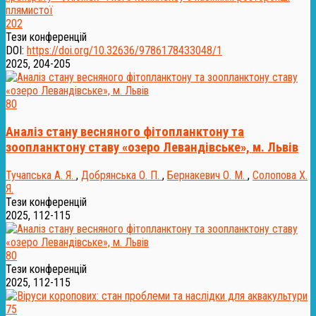
202
Тези конференцій
DOI:
https://doi.org/10.32636/9786178433048/1
2025, 204-205
80
Аналіз стану весняного фітопланктону та
зоопланктону ставу «озеро Левандівське», м. Львів
Тучапська А. Я.
,
Добрянська О. П.
,
Бернакевич О. М.
,
Солопова Х.
Я.
Тези конференцій
2025, 112-115
80
Тези конференцій
2025, 112-115
75