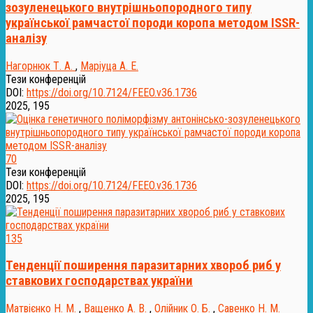
зозуленецького внутрішньопородного типу
української рамчастої породи коропа методом ISSR-
аналізу
Нагорнюк Т. А.
,
Маріуца А. Е.
Тези конференцій
DOI:
https://doi.org/10.7124/FEEO.v36.1736
2025, 195
70
Тези конференцій
DOI:
https://doi.org/10.7124/FEEO.v36.1736
2025, 195
135
Тенденції поширення паразитарних хвороб риб у
ставкових господарствах україни
Матвієнко Н. М.
,
Ващенко А. В.
,
Олійник О. Б.
,
Савенко Н. М.