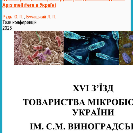
Аpis mellifera в Україні
Рудь Ю. П.
,
Бучацький Л. П.
Тези конференцій
2025