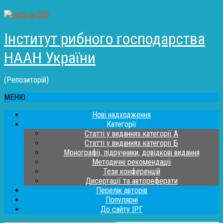
Інститут рибного господарства
НААН України
(Репозиторій)
МЕНЮ
Нові надходження
Категорії
Статті у виданнях категорії А
Статті у виданнях категорії Б
Монографії, підручники, довідкові видання
Методичні рекомендації
Тези конференцій
Дисертації та автореферати
Перелік авторів
Популярні
До сайту ІРГ