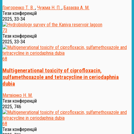
Григоренко Т. В.
,
Чужма Н. П.
,
Базаєва А. М.
Тези конференцій
2025, 33-34
73
Тези конференцій
2025, 33-34
68
Multigenerational toxicity of ciprofloxacin,
sulfamethoxazole and tetracycline in ceriodaphnia
dubia
Матвієнко Н. М.
Тези конференцій
2025, 746
68
Тези конференцій