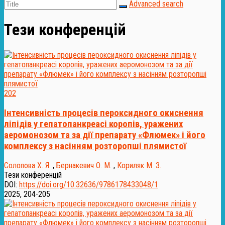
Advanced search
Тези конференцій
202
Інтенсивність процесів пероксидного окиснення
ліпідів у гепатопанкреасі коропів, уражених
аеромонозом та за дії препарату «Флюмек» і його
комплексу з насінням розторопші плямистої
Солопова Х. Я.
,
Бернакевич О. М.
,
Кориляк М. З.
Тези конференцій
DOI:
https://doi.org/10.32636/9786178433048/1
2025, 204-205