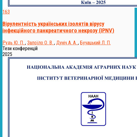
163
Вірулентність українських ізолятів вірусу
інфекційного панкреатичного некрозу (IPNV)
Рудь Ю. П.
,
Залоїло О. В.
,
Дуніч А. А.
,
Бучацький Л. П.
Тези конференцій
2025