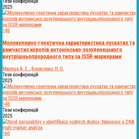
Тези конференцій
2025
146
Молекулярно-генетична характеристика лускатих та
рамчастих коропів антонінсько-зозуленецького
внутрішньопрородного типу за ISSR-маркерами
Маріуца А. Е.
,
Борисенко Н. О.
Тези конференцій
2025
146
Тези конференцій
2025
160