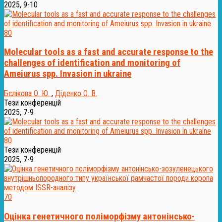
2025, 9-10
80
Molecular tools as a fast and accurate response to the
challenges of identification and monitoring of
Ameiurus spp. Invasion in ukraine
Бєлікова О. Ю.
,
Діденко О. В.
Тези конференцій
2025, 7-9
80
Тези конференцій
2025, 7-9
70
Оцінка генетичного поліморфізму антонінсько-