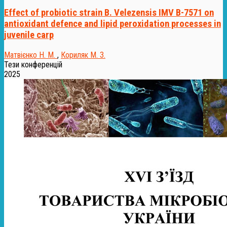
Effect of probiotic strain B. Velezensis IMV B-7571 on
antioxidant defence and lipid peroxidation processes in
juvenile carp
Матвієнко Н. М.
,
Кориляк М. З.
Тези конференцій
2025