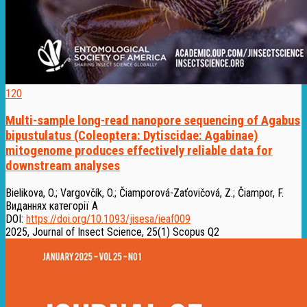
120
Multi-sample long-read nanopore sequencing of Agabus
bipustulatus (Coleoptera: Dytiscidae: Agabinae)
mitogenome produces effectively reliable data for
downstream analyses
Bielikova, O.
;
Vargovčík, O.
;
Čiamporová-Zaťovičová, Z.
;
Čiampor, F.
Виданнях категорії А
DOI:
https://doi.org/10.1093/jisesa/ieaf009
2025, Journal of Insect Science, 25(1)
Scopus Q2