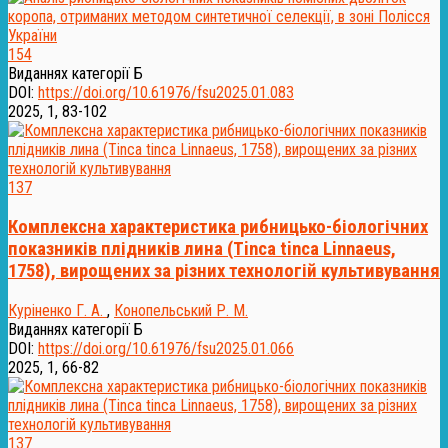
154
Виданнях категорії Б
DOI:
https://doi.org/10.61976/fsu2025.01.083
2025, 1, 83-102
137
Комплексна характеристика рибницько-біологічних
показників плідників лина (Tinca tinca Linnaeus,
1758), вирощених за різних технологій культивування
Куріненко Г. А.
,
Конопельський Р. М.
Виданнях категорії Б
DOI:
https://doi.org/10.61976/fsu2025.01.066
2025, 1, 66-82
137