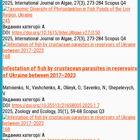
2025, International Journal on Algae, 27(3), 273-284
Scopus Q4
245
Виданнях категорії А
DOI:
https://doi.org/10.1615/InterJAlgae.v27.i3.50
2025, International Journal on Algae, 27(3), 273-284
Scopus Q4
168
Infestation of fish by crustacean parasites in reservoirs
of Ukraine between 2017–2023
Matviienko, N.
;
Vashchenko, A.
;
Oliinyk, O.
;
Savenko, N.
;
Shepelevych,
V.
Виданнях категорії А
DOI:
https://doi.org/10.35513/21658005.2025.1.7
2025, Zoology and Ecology, 35(1), 59-68
Scopus Q3
168
Виданнях категорії А