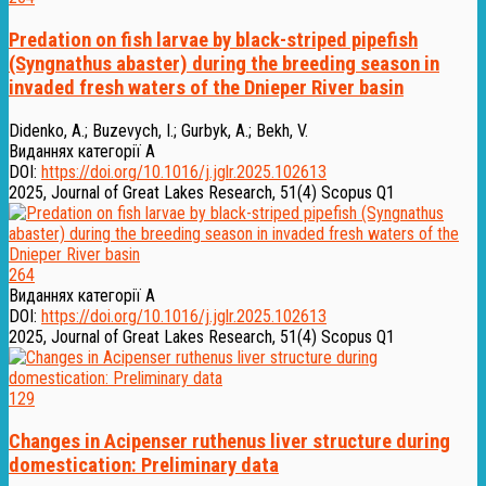
Predation on fish larvae by black-striped pipefish
(Syngnathus abaster) during the breeding season in
invaded fresh waters of the Dnieper River basin
Didenko, A.
;
Buzevych, I.
;
Gurbyk, A.
;
Bekh, V.
Виданнях категорії А
DOI:
https://doi.org/10.1016/j.jglr.2025.102613
2025, Journal of Great Lakes Research, 51(4)
Scopus Q1
264
Виданнях категорії А
DOI:
https://doi.org/10.1016/j.jglr.2025.102613
2025, Journal of Great Lakes Research, 51(4)
Scopus Q1
129
Changes in Acipenser ruthenus liver structure during
domestication: Preliminary data