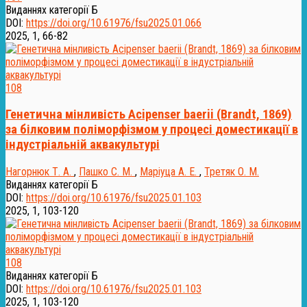
Виданнях категорії Б
DOI:
https://doi.org/10.61976/fsu2025.01.066
2025, 1, 66-82
108
Генетична мінливість Acipenser baerii (Brandt, 1869)
за білковим поліморфізмом у процесі доместикації в
індустріальній аквакультурі
Нагорнюк Т. А.
,
Пашко С. М.
,
Маріуца А. Е.
,
Третяк О. М.
Виданнях категорії Б
DOI:
https://doi.org/10.61976/fsu2025.01.103
2025, 1, 103-120
108
Виданнях категорії Б
DOI:
https://doi.org/10.61976/fsu2025.01.103
2025, 1, 103-120