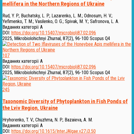
mellifera in the Northern Regions of Ukraine
Rud, Y. P.
;
Buchatsky, L. P.
;
Lazarenko, L. M.
;
Odnosum, H. V.
;
Yefimenko, T. M.
;
Vasilenko, O. G.
;
Spivak, M. Y.
;
Safronova, L. A.
Виданнях категорії А
DOI:
https://doi.org/10.15407/microbiolj87.02.096
2025, Mikrobiolohichnyi Zhurnal, 87(2), 96-100
Scopus Q4
107
Виданнях категорії А
DOI:
https://doi.org/10.15407/microbiolj87.02.096
2025, Mikrobiolohichnyi Zhurnal, 87(2), 96-100
Scopus Q4
245
Taxonomic Diversity of Phytoplankton in Fish Ponds of
the Lviv Region, Ukraine
Hryhorenko, T. V.
;
Chuzhma, N. P.
;
Bazaieva, A. M.
Виданнях категорії А
DOI:
https://doi.org/10.1615/InterJAlgae.v27.i3.50