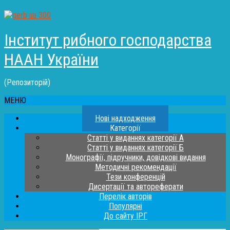
Інститут рибного господарства
НААН України
(Репозиторій)
МЕНЮ
Нові надходження
Категорії
Статті у виданнях категорії А
Статті у виданнях категорії Б
Монографії, підручники, довідкові видання
Методичні рекомендації
Тези конференцій
Дисертації та автореферати
Перелік авторів
Популярні
До сайту ІРГ