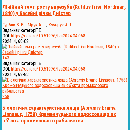
Лінійний темп росту вирезуба (Rutilus frisii Nordman,
1840) у басейні річки Дністер
Гурбик В. В.
,
Мрук А. І.
,
Кучерук А. І.
Виданнях категорії Б
DOI:
https://doi.org/10.61976/fsu2024.04.068
2024, 4, 68-82
143
Виданнях категорії Б
DOI:
https://doi.org/10.61976/fsu2024.04.068
2024, 4, 68-82
258
Біологічна характеристика ляща (Abramis brama
Linnaeus, 1758) Кременчуцького водосховища як
обʼєкта промислового рибальства