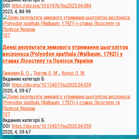
DOI:
https://doi.org/10.61976/fsu2023.04.084
2023, 4, 84-99
107
Деякі результати зимового утримання цьоголіток
веслоноса (Polyodon spathula (Walbaum, 1792)) у
ставах Лісостепу та Полісся України
Ганкевич Б. О.
,
Третяк О. М.
,
Колос О. М.
Виданнях категорії Б
DOI:
https://doi.org/10.15407/fsu2020.04.059
2020, 4, 59-67
107
Виданнях категорії Б
DOI:
https://doi.org/10.15407/fsu2020.04.059
2020, 4, 59-67