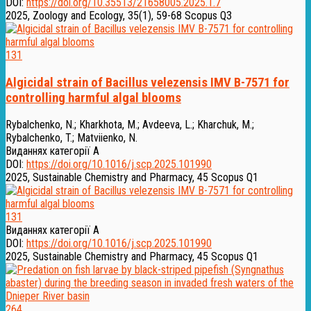
DOI:
https://doi.org/10.35513/21658005.2025.1.7
2025, Zoology and Ecology, 35(1), 59-68
Scopus Q3
131
Algicidal strain of Bacillus velezensis IMV B-7571 for
controlling harmful algal blooms
Rybalchenko, N.
;
Kharkhota, M.
;
Avdeeva, L.
;
Kharchuk, M.
;
Rybalchenko, T.
;
Matviienko, N.
Виданнях категорії А
DOI:
https://doi.org/10.1016/j.scp.2025.101990
2025, Sustainable Chemistry and Pharmacy, 45
Scopus Q1
131
Виданнях категорії А
DOI:
https://doi.org/10.1016/j.scp.2025.101990
2025, Sustainable Chemistry and Pharmacy, 45
Scopus Q1
264