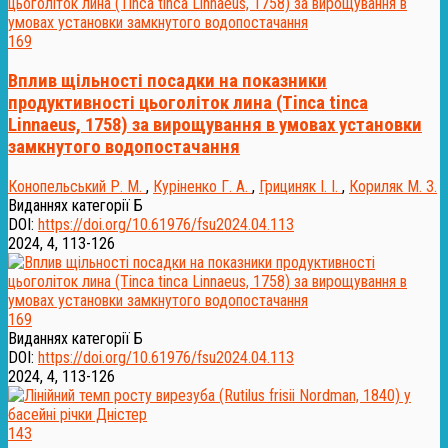
169
Вплив щільності посадки на показники
продуктивності цьоголіток лина (Tinca tinca
Linnaeus, 1758) за вирощування в умовах установки
замкнутого водопостачання
Конопельський Р. М.
,
Куріненко Г. А.
,
Грициняк І. І.
,
Кориляк М. З.
Виданнях категорії Б
DOI:
https://doi.org/10.61976/fsu2024.04.113
2024, 4, 113-126
169
Виданнях категорії Б
DOI:
https://doi.org/10.61976/fsu2024.04.113
2024, 4, 113-126
143