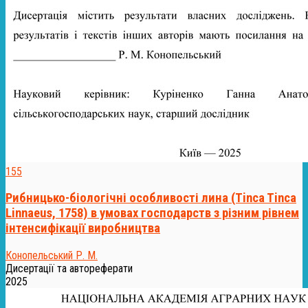
155
Рибницько-біологічні особливості лина (Tinca Tinca
Linnaeus, 1758) в умовах господарств з різним рівнем
інтенсифікації виробництва
Конопельський Р. М.
Дисертації та автореферати
2025