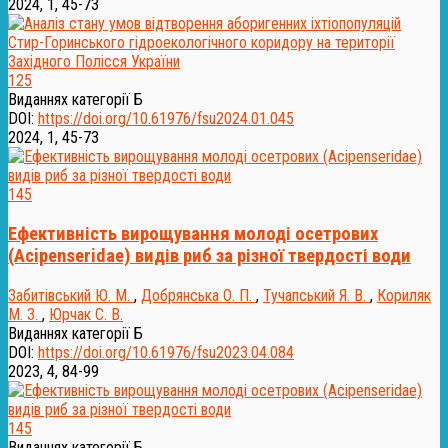
2024, 1, 45-73
125
Виданнях категорії Б
DOI:
https://doi.org/10.61976/fsu2024.01.045
2024, 1, 45-73
145
Ефективність вирощування молоді осетрових
(Acipenseridae) видів риб за різної твердості води
Забитівський Ю. М.
,
Добрянська О. П.
,
Тучапський Я. В.
,
Кориляк
М. З.
,
Юрчак С. В.
Виданнях категорії Б
DOI:
https://doi.org/10.61976/fsu2023.04.084
2023, 4, 84-99
145
Виданнях категорії Б