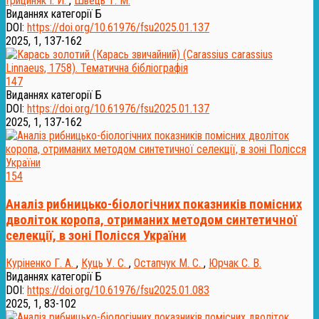
Грициняк І. Й.
,
Швець Т. М.
Виданнях категорії Б
DOI:
https://doi.org/10.61976/fsu2025.01.137
2025, 1, 137-162
147
Виданнях категорії Б
DOI:
https://doi.org/10.61976/fsu2025.01.137
2025, 1, 137-162
154
Аналіз рибницько-біологічних показників помісних
дволіток коропа, отриманих методом синтетичної
селекції, в зоні Полісся України
Куріненко Г. А.
,
Куць У. С.
,
Остапчук М. С.
,
Юрчак С. В.
Виданнях категорії Б
DOI:
https://doi.org/10.61976/fsu2025.01.083
2025, 1, 83-102