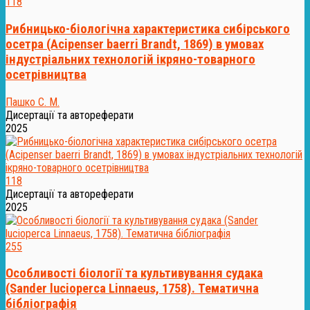
118
Рибницько-біологічна характеристика сибірського
осетра (Acipenser baerri Brandt, 1869) в умовах
індустріальних технологій ікряно-товарного
осетрівництва
Пашко С. М.
Дисертації та автореферати
2025
118
Дисертації та автореферати
2025
255
Особливості біології та культивування судака
(Sander lucioperca Linnaeus, 1758). Тематична
бібліографія