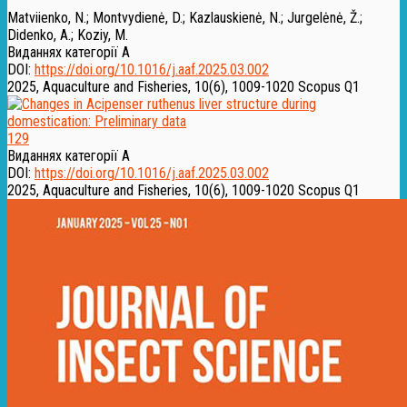
Matviienko, N.
;
Montvydienė, D.
;
Kazlauskienė, N.
;
Jurgelėnė, Ž.
;
Didenko, A.
;
Koziy, M.
Виданнях категорії А
DOI:
https://doi.org/10.1016/j.aaf.2025.03.002
2025, Aquaculture and Fisheries, 10(6), 1009-1020
Scopus Q1
129
Виданнях категорії А
DOI:
https://doi.org/10.1016/j.aaf.2025.03.002
2025, Aquaculture and Fisheries, 10(6), 1009-1020
Scopus Q1