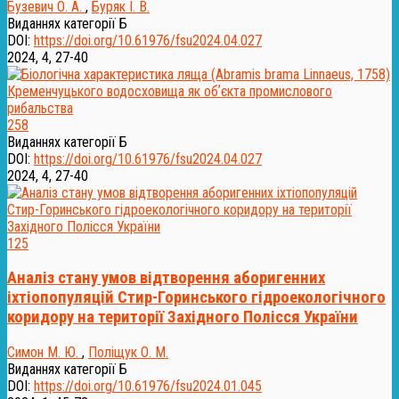
Бузевич О. А.
,
Буряк І. В.
Виданнях категорії Б
DOI:
https://doi.org/10.61976/fsu2024.04.027
2024, 4, 27-40
258
Виданнях категорії Б
DOI:
https://doi.org/10.61976/fsu2024.04.027
2024, 4, 27-40
125
Аналіз стану умов відтворення аборигенних
іхтіопопуляцій Стир-Горинського гідроекологічного
коридору на території Західного Полісся України
Симон М. Ю.
,
Поліщук О. М.
Виданнях категорії Б
DOI:
https://doi.org/10.61976/fsu2024.01.045