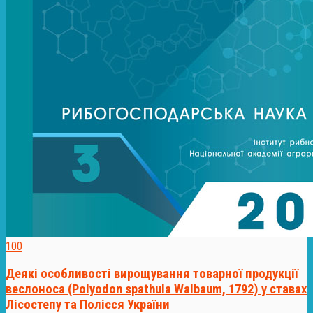
100
Деякі особливості вирощування товарної продукції
веслоноса (Polyodon spathula Walbaum, 1792) у ставах
Лісостепу та Полісся України