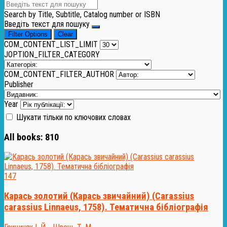
Search by Title, Subtitle, Catalog number or ISBN
Введіть текст для пошуку
Filter Options
Clear
COM_CONTENT_LIST_LIMIT
JOPTION_FILTER_CATEGORY
COM_CONTENT_FILTER_AUTHOR
Publisher
Year
Шукати тільки по ключових словах
All books:
810
147
Карась золотий (Карась звичайний) (Carassius
carassius Linnaeus, 1758). Тематична бібліографія