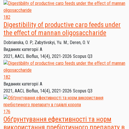
182
Digestibility of productive carp feeds under
the effect of mannan oligosaccharide
Dobrianska, O. P.
;
Zabytivskyi, Yu. M.
;
Deren, O. V.
Виданнях категорії А
2021, AACL Bioflux, 14(4), 2021-2026
Scopus Q3
182
Виданнях категорії А
2021, AACL Bioflux, 14(4), 2021-2026
Scopus Q3
176
Обґрунтування ефективності та норм
використання пребіотичного препарату в