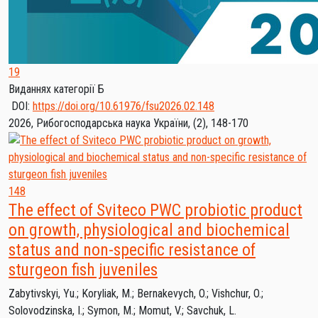
19
Виданнях категорії Б
DOI:
https://doi.org/10.61976/fsu2026.02.148
2026, Рибогосподарська наука України, (2), 148-170
148
The effect of Sviteco PWC probiotic product
on growth, physiological and biochemical
status and non-specific resistance of
sturgeon fish juveniles
Zabytivskyi, Yu.
;
Koryliak, M.
;
Bernakevych, O.
;
Vishchur, O.
;
Solovodzinska, I.
;
Symon, M.
;
Momut, V.
;
Savchuk, L.