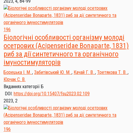
2023, 4, 84-99
196
Біологічні особливості організму молоді
осетрових (Acipenseridae Bonaparte, 1831)
риб за дії синтетичного та органічного
імуностимуляторів
Борецька І. М.
,
Забитівський Ю. М.
,
Качай Г. В.
,
Третякова Т. В.
,
Юрчак С. В.
Виданнях категорії Б
DOI:
https://doi.org/10.15407/fsu2023.02.109
2023, 2
196