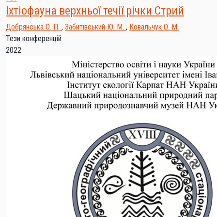
Іхтіофауна верхньої течії річки Стрий
Добрянська О. П.
,
Забитівський Ю. М.
,
Ковальчук О. М.
Тези конференцій
2022