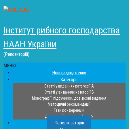
Інститут рибного господарства
НААН України
(Репозиторій)
МЕНЮ
Нові надходження
Категорії
Статті у виданнях категорії А
Статті у виданнях категорії Б
Монографії, підручники, довідкові видання
Методичні рекомендації
Тези конференцій
Дисертації та автореферати
Перелік авторів