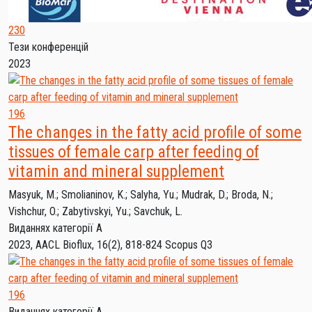
230
Тези конференцій
2023
196
The changes in the fatty acid profile of some
tissues of female carp after feeding of
vitamin and mineral supplement
Masyuk, M.
;
Smolianinov, K.
;
Salyha, Yu.
;
Mudrak, D.
;
Broda, N.
;
Vishchur, O.
;
Zabytivskyi, Yu.
;
Savchuk, L.
Виданнях категорії А
2023, AACL Bioflux, 16(2), 818-824
Scopus Q3
196
Виданнях категорії А