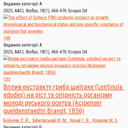
Виданнях категорії А
2025, AACL Bioflux, 18(1), 466-476
Scopus Q4
148
Виданнях категорії А
2025, AACL Bioflux, 18(1), 466-476
Scopus Q4
133
Вплив екстракту гриба шиїтаке (Lentinula
edodes) на ріст та опірність організму
молоді руського осетра (Acipenser
gueldenstaedtii Brandt, 1856)
Бобеляк Л. Й.
,
Забитівський Ю. М.
,
Качай Г. В.
,
Кориляк М. З.
Виданнях категорії Б