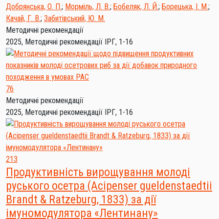
Добрянська, О. П.
;
Морміль, Л. В.
;
Бобеляк, Л. Й.
;
Борецька, І. М.
;
Качай, Г. В.
;
Забитівський, Ю. М.
Методичні рекомендації
2025, Методичні рекомендації ІРГ, 1-16
76
Методичні рекомендації
2025, Методичні рекомендації ІРГ, 1-16
213
Продуктивність вирощування молоді
руського осетра (Acipenser gueldenstaedtii
Brandt & Ratzeburg, 1833) за дії
імуномодулятора «Лентинану»