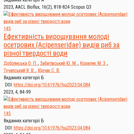
2023, AACL Bioflux, 16(2), 818-824
Scopus Q3
145
Ефективність вирощування молоді
осетрових (Acipenseridae) видів риб за
різної твердості води
Добрянська О. П.
,
Забитівський Ю. М.
,
Кориляк М. З.
,
Тучапський Я. В.
,
Юрчак С. В.
Виданнях категорії Б
DOI:
https://doi.org/10.61976/fsu2023.04.084
2023, 4, 84-99
145
Виданнях категорії Б
DOI:
https://doi.org/10.61976/fsu2023.04.084