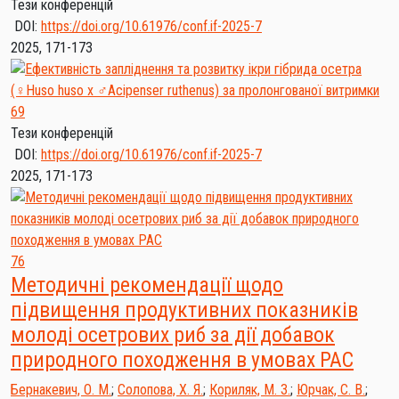
Тези конференцій
DOI:
https://doi.org/10.61976/conf.if-2025-7
2025, 171-173
69
Тези конференцій
DOI:
https://doi.org/10.61976/conf.if-2025-7
2025, 171-173
76
Методичні рекомендації щодо
підвищення продуктивних показників
молоді осетрових риб за дії добавок
природного походження в умовах РАС
Бернакевич, О. М.
;
Солопова, Х. Я.
;
Кориляк, М. З.
;
Юрчак, С. В.
;