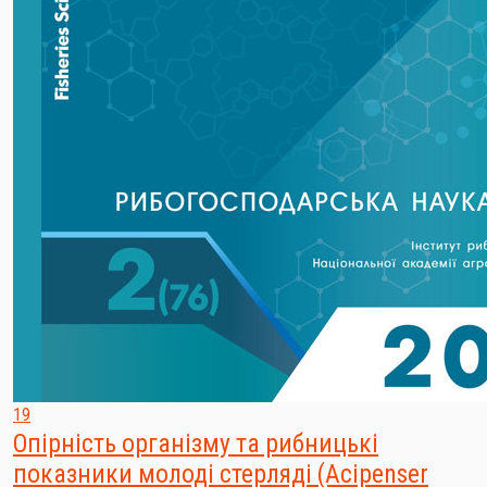
19
Опірність організму та рибницькі
показники молоді стерляді (Acipenser