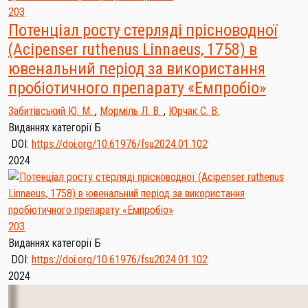
203
Потенціал росту стерляді прісноводної
(Acipenser ruthenus Linnaeus, 1758) в
ювенальний період за використання
пробіотичного препарату «Емпробіо»
Забитівський Ю. М.
,
Морміль Л. В.
,
Юрчак С. В.
Виданнях категорії Б
DOI:
https://doi.org/10.61976/fsu2024.01.102
2024
203
Виданнях категорії Б
DOI:
https://doi.org/10.61976/fsu2024.01.102
2024