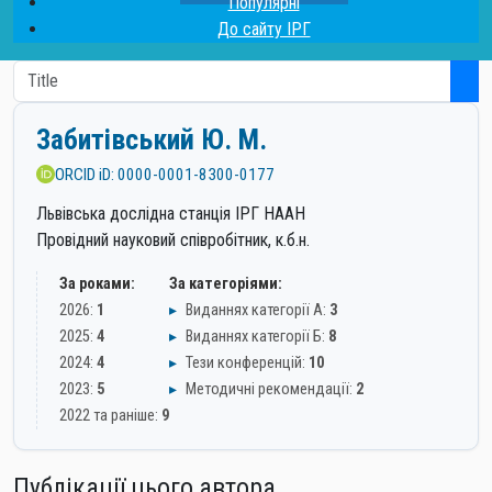
Популярні
До сайту ІРГ
Забитівський Ю. М.
ORCID iD: 0000-0001-8300-0177
Львівська дослідна станція ІРГ НААН
Провідний науковий співробітник, к.б.н.
За роками:
За категоріями:
2026:
1
▸
Виданнях категорії А:
3
2025:
4
▸
Виданнях категорії Б:
8
2024:
4
▸
Тези конференцій:
10
2023:
5
▸
Методичні рекомендації:
2
2022 та раніше:
9
Публікації цього автора