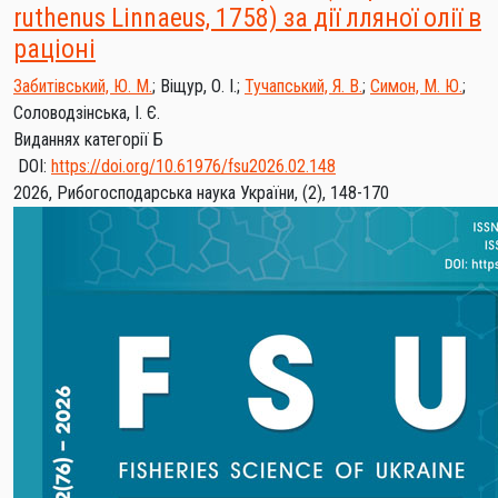
ruthenus Linnaeus, 1758) за дії лляної олії в
раціоні
Забитівський, Ю. М.
;
Віщур, О. І.
;
Тучапський, Я. В.
;
Симон, М. Ю.
;
Соловодзінська, І. Є.
Виданнях категорії Б
DOI:
https://doi.org/10.61976/fsu2026.02.148
2026, Рибогосподарська наука України, (2), 148-170