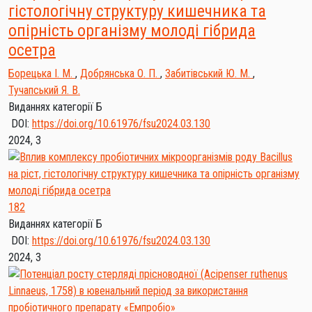
гістологічну структуру кишечника та
опірність організму молоді гібрида
осетра
Борецька І. М.
,
Добрянська О. П.
,
Забитівський Ю. М.
,
Тучапський Я. В.
Виданнях категорії Б
DOI:
https://doi.org/10.61976/fsu2024.03.130
2024, 3
182
Виданнях категорії Б
DOI:
https://doi.org/10.61976/fsu2024.03.130
2024, 3