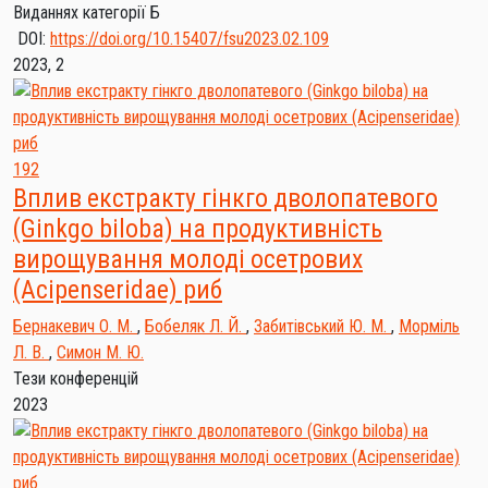
Виданнях категорії Б
DOI:
https://doi.org/10.15407/fsu2023.02.109
2023, 2
192
Вплив екстракту гінкго дволопатевого
(Ginkgo biloba) на продуктивність
вирощування молоді осетрових
(Acipenseridae) риб
Бернакевич О. М.
,
Бобеляк Л. Й.
,
Забитівський Ю. М.
,
Морміль
Л. В.
,
Симон М. Ю.
Тези конференцій
2023