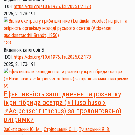
DOI:
https://doi.org/10.61976/fsu2025.02.173
2025, 2, 173-191
133
Виданнях категорії Б
DOI:
https://doi.org/10.61976/fsu2025.02.173
2025, 2, 173-191
69
Ефективність запліднення та розвитку
ікри гібрида осетра (♀Huso huso x
♂Acipenser ruthenus) за пролонгованої
витримки
Забитівський Ю. М.
,
Стрілецький О. І.
,
Тучапський Я. В.