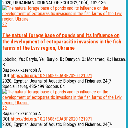
2020, UKRAINIAN JOURNAL OF ECOLOGY, 10(4), 132-136
22
The natural forage base of ponds and its influence on
the development of ectoparasitic invasions in the fish
farms of the Lviv region, Ukraine
Loboiko, Yu.
;
Barylo, Ye.
;
Barylo, B.
;
Dumych, O.
;
Mohamed, K.
;
Hassan,
B.
Виданнях категорії А
DOI:
https://doi.org/10.21608/EJABF.2020.121971
2020, Egyptian Journal of Aquatic Biology and Fisheries, 24(7-
Special issue), 485-499
Scopus Q4
22
Виданнях категорії А
DOI:
https://doi.org/10.21608/EJABF.2020.121971
2020, Egyptian Journal of Aquatic Biology and Fisheries, 24(7-