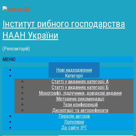
Інститут рибного господарства
НААН України
(Репозиторій)
МЕНЮ
Нові надходження
Категорії
Статті у виданнях категорії А
Статті у виданнях категорії Б
Монографії, підручники, довідкові видання
Методичні рекомендації
Тези конференцій
Дисертації та автореферати
Перелік авторів
Популярні
До сайту ІРГ