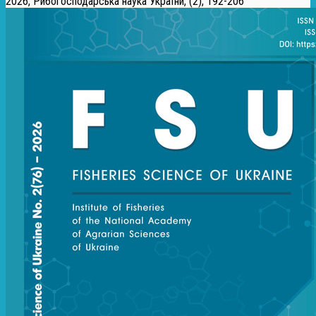
2026, Рибогосподарська наука України, (2), 192-206