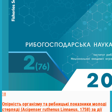
18
Опірність організму та рибницькі показники молоді
стерляді (Acipenser ruthenus Linnaeus, 1758) за дії