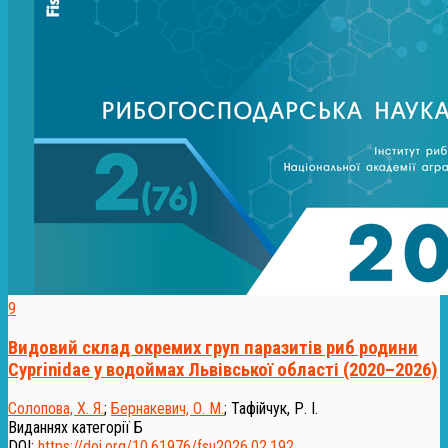
9
Видовий склад окремих груп паразитів риб родини
Cyprinidae у водоймах Львівської області (2020–2026)
Солопова, Х. Я.
;
Бернакевич, О. М.
;
Тафійчук, Р. І.
Виданнях категорії Б
DOI:
https://doi.org/10.61976/fsu2026.02.192