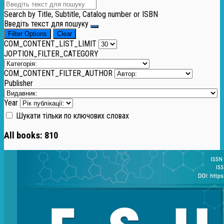
Search by Title, Subtitle, Catalog number or ISBN
Введіть текст для пошуку
Filter Options
Clear
COM_CONTENT_LIST_LIMIT
JOPTION_FILTER_CATEGORY
COM_CONTENT_FILTER_AUTHOR
Publisher
Year
Шукати тільки по ключових словах
All books:
810