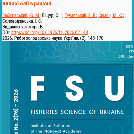
лляної олії в раціоні
Забитівський, Ю. М.
;
Віщур, О. І.
;
Тучапський, Я. В.
;
Симон, М. Ю.
;
Соловодзінська, І. Є.
Виданнях категорії Б
DOI:
https://doi.org/10.61976/fsu2026.02.148
2026, Рибогосподарська наука України, (2), 148-170