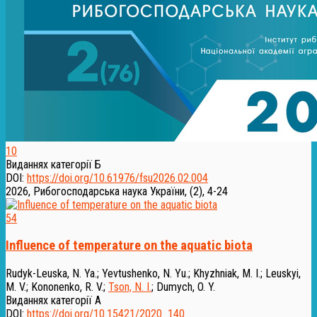
10
Виданнях категорії Б
DOI:
https://doi.org/10.61976/fsu2026.02.004
2026, Рибогосподарська наука України, (2), 4-24
54
Influence of temperature on the aquatic biota
Rudyk-Leuska, N. Ya.
;
Yevtushenko, N. Yu.
;
Khyzhniak, M. I.
;
Leuskyi,
M. V.
;
Kononenko, R. V.
;
Tson, N. I.
;
Dumych, O. Y.
Виданнях категорії А
DOI:
https://doi.org/10.15421/2020_140