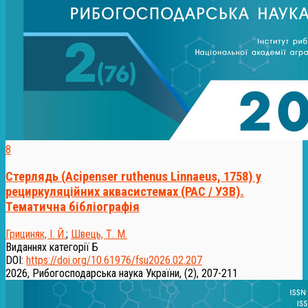
8
Стерлядь (Acipenser ruthenus Linnaeus, 1758) у
рециркуляційних аквасистемах (РАС / УЗВ).
Тематична бібліографія
Грициняк, І. Й.
;
Швець, Т. М.
Виданнях категорії Б
DOI:
https://doi.org/10.61976/fsu2026.02.207
2026, Рибогосподарська наука України, (2), 207-211