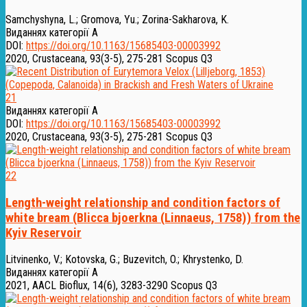
Samchyshyna, L.
;
Gromova, Yu.
;
Zorina-Sakharova, K.
Виданнях категорії А
DOI:
https://doi.org/10.1163/15685403-00003992
2020, Crustaceana, 93(3-5), 275-281
Scopus Q3
21
Виданнях категорії А
DOI:
https://doi.org/10.1163/15685403-00003992
2020, Crustaceana, 93(3-5), 275-281
Scopus Q3
22
Length-weight relationship and condition factors of
white bream (Blicca bjoerkna (Linnaeus, 1758)) from the
Kyiv Reservoir
Litvinenko, V.
;
Kotovska, G.
;
Buzevitch, O.
;
Khrystenko, D.
Виданнях категорії А
2021, AACL Bioflux, 14(6), 3283-3290
Scopus Q3