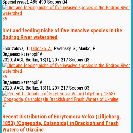
Special issue), 485-499
Scopus Q4
35
Diet and feeding niche of five invasive species in the
Bodrog River watershed
Endrizalová, J.
;
Didenko, A.
;
Pavlinský, S.
;
Manko, P.
Виданнях категорії А
2020, AACL Bioflux, 13(1), 207-217
Scopus Q3
35
Виданнях категорії А
2020, AACL Bioflux, 13(1), 207-217
Scopus Q3
21
Recent Distribution of Eurytemora Velox (Lilljeborg,
1853) (Copepoda, Calanoida) in Brackish and Fresh
Waters of Ukraine