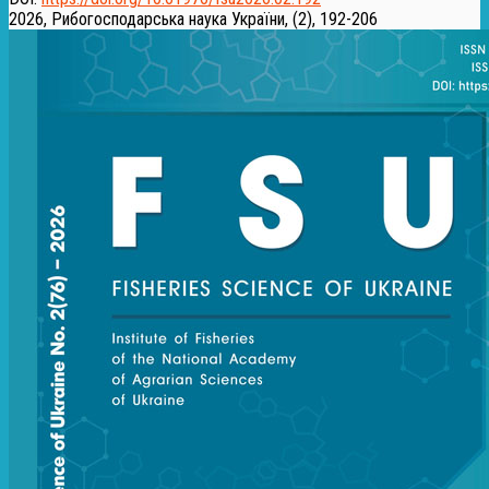
2026, Рибогосподарська наука України, (2), 192-206