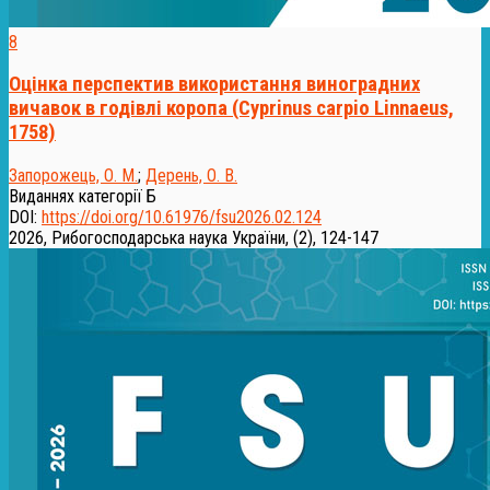
8
Оцінка перспектив використання виноградних
вичавок в годівлі коропа (Cyprinus carpio Linnaeus,
1758)
Запорожець, О. М.
;
Дерень, О. В.
Виданнях категорії Б
DOI:
https://doi.org/10.61976/fsu2026.02.124
2026, Рибогосподарська наука України, (2), 124-147