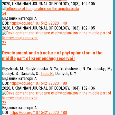
2020, UKRAINIAN JOURNAL OF ECOLOGY, 10(3), 102-105
54
Виданнях категорії А
DOI:
https://doi.org/10.15421/2020_140
2020, UKRAINIAN JOURNAL OF ECOLOGY, 10(3), 102-105
27
Development and structure of phytoplankton in the
middle part of Kremenchug reservoir
Khyzhniak, M.
;
Rudyk-Leuska, N. Ya.
;
Yevtushenko, N. Yu.
;
Leuskyi, M.
;
Dudnyk, S.
;
Danchuk, O.
;
Tson, N.
;
Dumych, O. Y.
Виданнях категорії А
DOI:
https://doi.org/10.15421/2020_180
2020, UKRAINIAN JOURNAL OF ECOLOGY, 10(4), 132-136
27
Виданнях категорії А
DOI:
https://doi.org/10.15421/2020_180