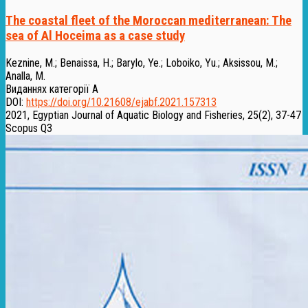
The coastal fleet of the Moroccan mediterranean: The
sea of Al Hoceima as a case study
Keznine, M.
;
Benaissa, H.
;
Barylo, Ye.
;
Loboiko, Yu.
;
Aksissou, M.
;
Analla, M.
Виданнях категорії А
DOI:
https://doi.org/10.21608/ejabf.2021.157313
2021, Egyptian Journal of Aquatic Biology and Fisheries, 25(2), 37-47
Scopus Q3