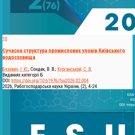
10
Сучасна структура промислових уловів Київського
водосховища
Бузевич, І. Ю.
;
Сондак, В. В.
;
Курганський, С. В.
Виданнях категорії Б
DOI:
https://doi.org/10.61976/fsu2026.02.004
2026, Рибогосподарська наука України, (2), 4-24