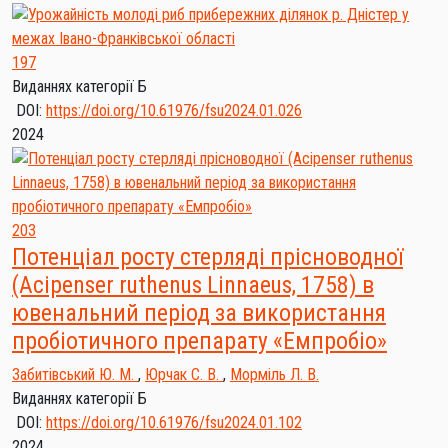
197
Виданнях категорії Б
DOI:
https://doi.org/10.61976/fsu2024.01.026
2024
203
Потенціал росту стерляді прісноводної
(Acipenser ruthenus Linnaeus, 1758) в
ювенальний період за використання
пробіотичного препарату «Емпробіо»
Забитівський Ю. М.
,
Юрчак С. В.
,
Морміль Л. В.
Виданнях категорії Б
DOI:
https://doi.org/10.61976/fsu2024.01.102
2024