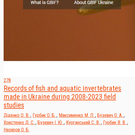
278
Records of fish and aquatic invertebrates
made in Ukraine during 2008-2023 field
studies
Діденко О. В.
,
Гурбик О. Б.
,
Максименко М. Л.
,
Бузевич О. А.
,
Христенко Д. С.
,
Бузевич І. Ю.
,
Курганський С. В.
,
Гурбик В. В.
,
Назаров О. Б.