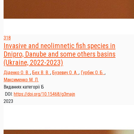
318
Invasive and neolimnetic fish species in
Dnipro, Danube and some others basins
(Ukraine, 2022-2023)
Діденко О. В.
,
Бех В. В.
,
Бузевич О. А.
,
Гурбик О. Б.
,
Максименко М. Л.
Виданнях категорії Б
DOI:
https://doi.org/10.15468/g3majn
2023