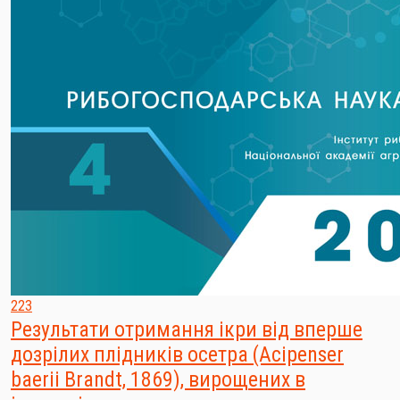
223
Результати отримання ікри від вперше
дозрілих плідників осетра (Acipenser
baerii Brandt, 1869), вирощених в