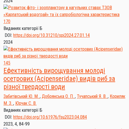
2024
170
Виданнях категорії Б
DOI:
https://doi.org/10.31210/spi2024.27.01.14
2024
145
Ефективність вирощування молоді
осетрових (Acipenseridae) видів риб за
різної твердості води
Забитівський Ю. М.
,
Добрянська О. П.
,
Тучапський Я. В.
,
Кориляк
М. З.
,
Юрчак С. В.
Виданнях категорії Б
DOI:
https://doi.org/10.61976/fsu2023.04.084
2023, 4, 84-99