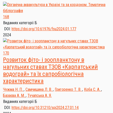
168
Виданнях категорії Б
DOI:
https://doi.org/10.61976/fsu2024.01.177
2024
170
Розвиток фіто- і зоопланктону в
нагульних ставах ТЗОВ «Карпатський
водограй» та їх сапробіологічна
характеристика
Чужма Н. П.
,
Самчишина Л. В.
,
Григоренко Т. В.
,
Коба С. А.
,
Базаєва А. М.
,
Тучапська А. Я.
Виданнях категорії Б
DOI:
https://doi.org/10.31210/spi2024.27.01.14