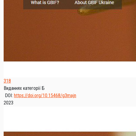
318
Виданнях категорії Б
DOI:
https://doi.org/10.15468/g3majn
2023