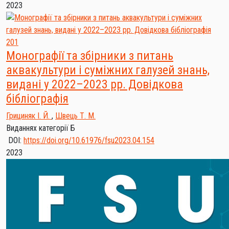
2023
201
Монографії та збірники з питань
аквакультури і суміжних галузей знань,
видані у 2022–2023 рр. Довідкова
бібліографія
Грициняк І. Й.
,
Швець Т. М.
Виданнях категорії Б
DOI:
https://doi.org/10.61976/fsu2023.04.154
2023