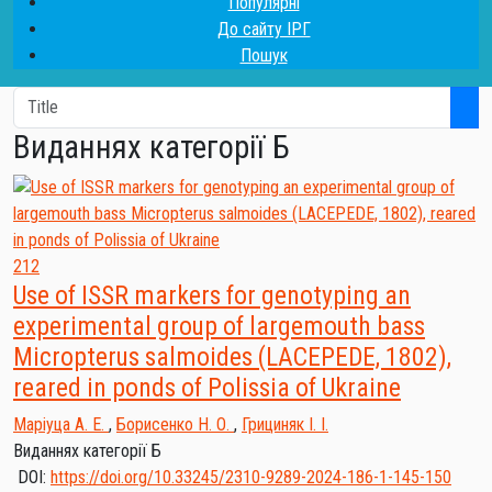
Популярні
До сайту ІРГ
Пошук
Виданнях категорії Б
212
Use of ISSR markers for genotyping an
experimental group of largemouth bass
Micropterus salmoides (LACEPEDE, 1802),
reared in ponds of Polissia of Ukraine
Маріуца А. Е.
,
Борисенко Н. О.
,
Грициняк І. І.
Виданнях категорії Б
DOI:
https://doi.org/10.33245/2310-9289-2024-186-1-145-150