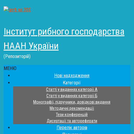
Інститут рибного господарства
НААН України
(Репозиторій)
МЕНЮ
Нові надходження
Категорії
Статті у виданнях категорії А
Статті у виданнях категорії Б
Монографії, підручники, довідкові видання
Методичні рекомендації
Тези конференцій
Дисертації та автореферати
Перелік авторів