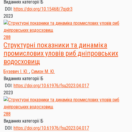
Виданнях категорії Б
DOI:
https://doi.org/10.15468/7qjdr3
2023
288
Структурні показники та динаміка
промислових уловів риб дніпровських
водосховищ
Бузевич І. Ю.
,
Симон М. Ю.
Виданнях категорії Б
DOI:
https://doi.org/10.61976/fsu2023.04.017
2023
288
Виданнях категорії Б
DOI:
https://doi.org/10.61976/fsu2023.04.017