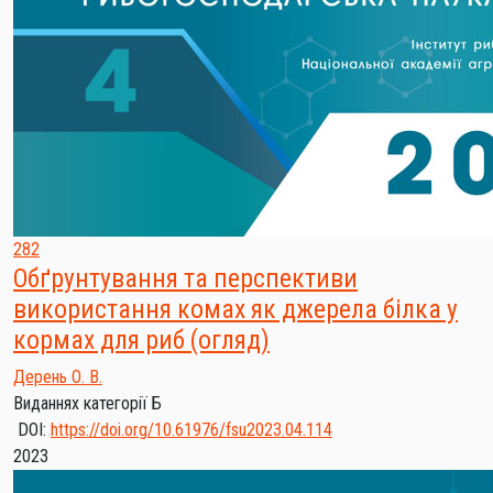
282
Обґрунтування та перспективи
використання комах як джерела білка у
кормах для риб (огляд)
Дерень О. В.
Виданнях категорії Б
DOI:
https://doi.org/10.61976/fsu2023.04.114
2023