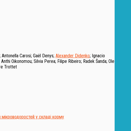
;
Antonella Carosi
;
Gaël Denys
;
Alexander Didenko
;
Ignacio
;
Anthi Oikonomou
;
Silvia Perea
;
Filipe Ribeiro
;
Radek Šanda
;
Ole
re Trottet