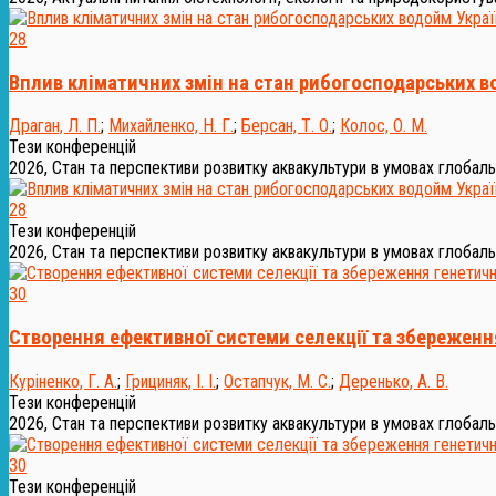
28
Вплив кліматичних змін на стан рибогосподарських в
Драган, Л. П.
;
Михайленко, Н. Г.
;
Берсан, Т. О.
;
Колос, О. М.
Тези конференцій
2026, Стан та перспективи розвитку аквакультури в умовах глобальни
28
Тези конференцій
2026, Стан та перспективи розвитку аквакультури в умовах глобальни
30
Створення ефективної системи селекції та збереження
Куріненко, Г. А.
;
Грициняк, І. І.
;
Остапчук, М. С.
;
Деренько, А. В.
Тези конференцій
2026, Стан та перспективи розвитку аквакультури в умовах глобаль
30
Тези конференцій