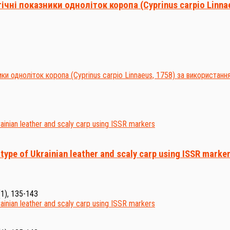
чні показники одноліток коропа (Cyprinus carpio Linna
 type of Ukrainian leather and scaly carp using ISSR marke
(1), 135-143