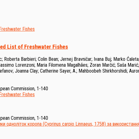
ed List of Freshwater Fishes
c
;
Roberta Barbieri
;
Colin Bean
;
Jernej Bravničar
;
Ivana Buj
;
Marko Ćaleta
assimo Lorenzoni
;
Maria Filomena Magalhães
;
Zoran Marčić
;
Saša Marić
tefanov
;
Joanna Clay
;
Catherine Sayer, A.
;
Mahboobeh Shirkhorshidi
;
Auro
ropean Commission, 1-140
ropean Commission, 1-140