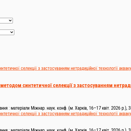
методом синтетичної селекції з застосуванням нетради
ння : матеріали Міжнар. наук. конф. (м. Харків, 16–17 квіт. 2026 р.), 
ння : матеріали Міжнар. наук. конф. (м. Харків, 16–17 квіт. 2026 р.), 