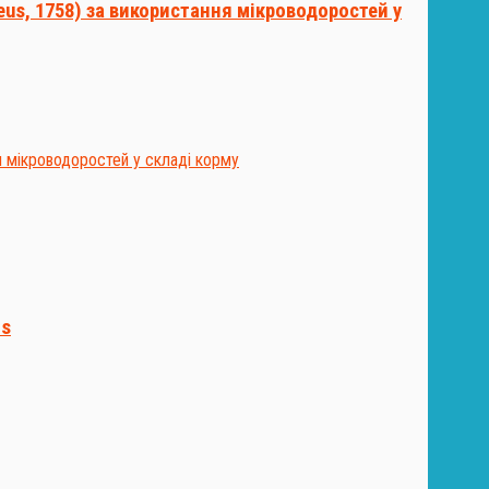
eus, 1758) за використання мікроводоростей у
rs