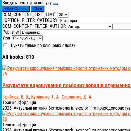
Введіть текст для пошуку
Filter Options
Clear
COM_CONTENT_LIST_LIMIT
JOPTION_FILTER_CATEGORY
COM_CONTENT_FILTER_AUTHOR
Publisher
Year
Шукати тільки по ключових словах
All books:
810
26
Результати вирощування помісних коропів отриманих 
Приймак, В. В.
;
Куріненко, Г. А.
;
Сироватка, Д. А.
Тези конференцій
2026, Актуальні питання біотехнології, екології та природокористува
26
Тези конференцій
2026, Актуальні питання біотехнології, екології та природокористува