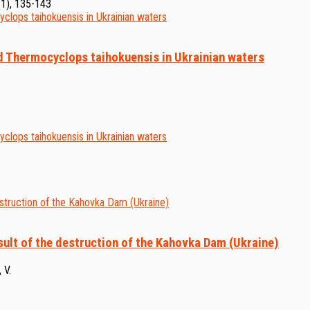
(1), 135-143
d Thermocyclops taihokuensis in Ukrainian waters
result of the destruction of the Kahovka Dam (Ukraine)
 V.