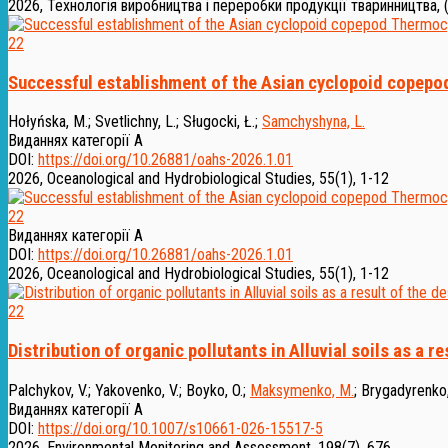
2026, Технологія виробництва і переробки продукції тваринництва, 
22
Successful establishment of the Asian cyclopoid copepo
Hołyńska, M.
;
Svetlichny, L.
;
Sługocki, Ł.
;
Samchyshyna, L.
Виданнях категорії А
DOI:
https://doi.org/10.26881/oahs-2026.1.01
2026, Oceanological and Hydrobiological Studies, 55(1), 1-12
22
Виданнях категорії А
DOI:
https://doi.org/10.26881/oahs-2026.1.01
2026, Oceanological and Hydrobiological Studies, 55(1), 1-12
22
Distribution of organic pollutants in Alluvial soils as a 
Palchykov, V.
;
Yakovenko, V.
;
Boyko, O.
;
Maksymenko, M.
;
Brygadyrenko,
Виданнях категорії А
DOI:
https://doi.org/10.1007/s10661-026-15517-5
2026, Environmental Monitoring and Assessment, 198(7), 676