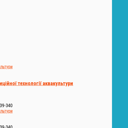
ційної технології аквакультури
339-340
339-340