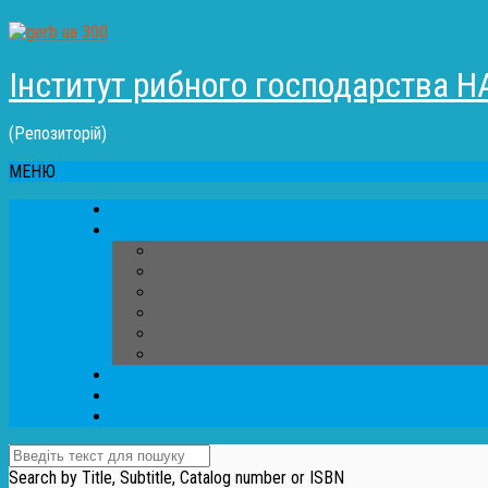
Інститут рибного господарства Н
(Репозиторій)
МЕНЮ
Search by Title, Subtitle, Catalog number or ISBN