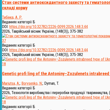
Стан системи антиоксидантного захисту та гематологі
складі корму
Тибінка, А. Р.
Виданнях категорії Б
DOI:
https://doi.org/10.32782/2226-0099.2026.148.3.44
2026, Таврійський вісник України, (148(3)), 375-382
37
Виданнях категорії Б
DOI:
https://doi.org/10.32782/2226-0099.2026.148.3.44
2026, Таврійський вісник України, (148(3)), 375-382
18
Genetic profi ling of the Antoniny–Zozulenets intrabreed
Mariutsa, A.
;
Borysenko, N.
;
Dyman, T.
Виданнях категорії Б
2026, Технологія виробництва і переробки продукції тваринництва, 
18
Виданнях категорії Б