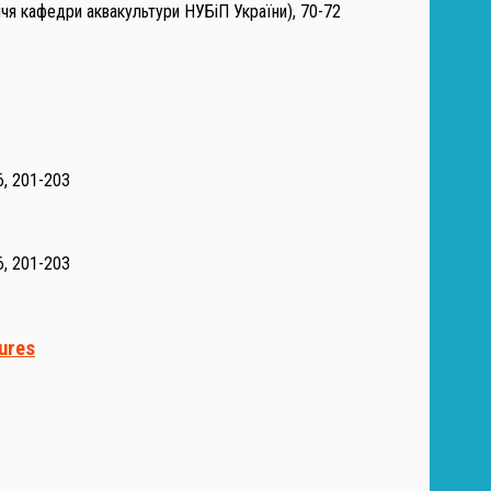
ччя кафедри аквакультури НУБіП України), 70-72
26, 201-203
26, 201-203
sures