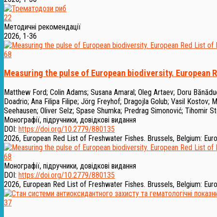
22
Методичні рекомендації
2026, 1-36
68
Measuring the pulse of European biodiversity. European R
Matthew Ford
;
Colin Adams
;
Susana Amaral
;
Oleg Artaev
;
Doru Bănădu
Doadrio
;
Ana Filipa Filipe
;
Jörg Freyhof
;
Dragojla Golub
;
Vasil Kostov
;
M
Seehausen
;
Oliver Selz
;
Spase Shumka
;
Predrag Simonović
;
Tihomir S
Монографії, підручники, довідкові видання
DOI:
https://doi.org/10.2779/880135
2026, European Red List of Freshwater Fishes. Brussels, Belgium: Eu
68
Монографії, підручники, довідкові видання
DOI:
https://doi.org/10.2779/880135
2026, European Red List of Freshwater Fishes. Brussels, Belgium: Eu
37