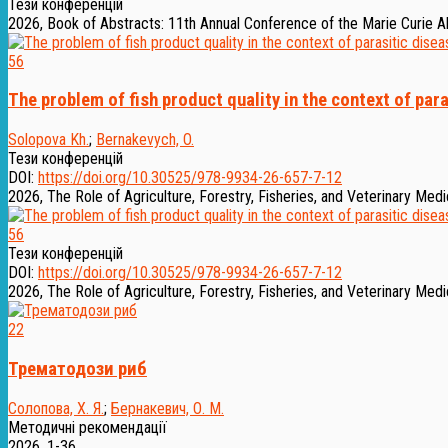
Тези конференцій
2026, Book of Abstracts: 11th Annual Conference of the Marie Curie A
56
The problem of fish product quality in the context of par
Solopova Kh.
;
Bernakevych, O.
Тези конференцій
DOI:
https://doi.org/10.30525/978-9934-26-657-7-12
2026, The Role of Agriculture, Forestry, Fisheries, and Veterinary Medi
56
Тези конференцій
DOI:
https://doi.org/10.30525/978-9934-26-657-7-12
2026, The Role of Agriculture, Forestry, Fisheries, and Veterinary Medi
22
Трематодози риб
Солопова, Х. Я.
;
Бернакевич, О. М.
Методичні рекомендації
2026, 1-36