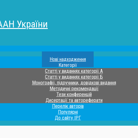
ААН України
Нові надходження
Категорії
Статті у виданнях категорії А
Статті у виданнях категорії Б
Монографії, підручники, довідкові видання
Методичні рекомендації
Тези конференцій
Дисертації та автореферати
Перелік авторів
Популярні
До сайту ІРГ