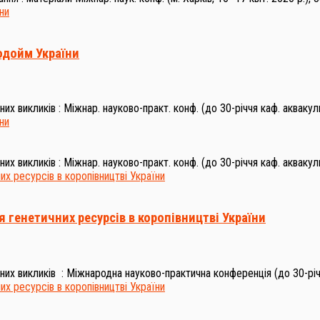
одойм України
х викликів : Міжнар. науково-практ. конф. (до 30-річчя каф. аквакуль
х викликів : Міжнар. науково-практ. конф. (до 30-річчя каф. аквакуль
 генетичних ресурсів в коропівництві України
них викликів : Міжнародна науково-практична конференція (до 30-рі