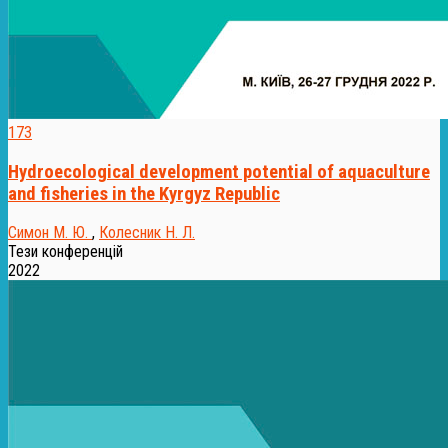
173
Hydroecological development potential of aquaculture
and fisheries in the Kyrgyz Republic
Симон М. Ю.
,
Колесник Н. Л.
Тези конференцій
2022