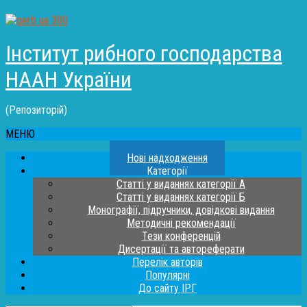
Інститут рибного господарства
НААН України
(Репозиторій)
МЕНЮ
Нові надходження
Категорії
Статті у виданнях категорії А
Статті у виданнях категорії Б
Монографії, підручники, довідкові видання
Методичні рекомендації
Тези конференцій
Дисертації та автореферати
Перелік авторів
Популярні
До сайту ІРГ