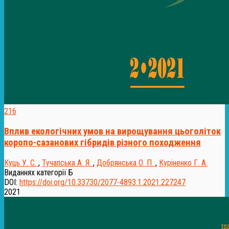
216
Вплив екологічних умов на вирощування цьоголіток
коропо-сазанових гібридів різного походження
Куць У. С.
,
Тучапська А. Я.
,
Добрянська О. П.
,
Куріненко Г. А.
Виданнях категорії Б
DOI:
https://doi.org/10.33730/2077-4893.1.2021.227247
2021