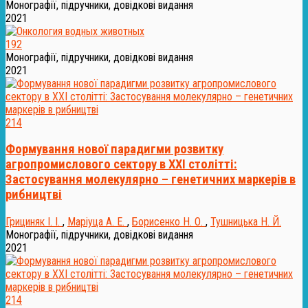
Монографії, підручники, довідкові видання
2021
192
Монографії, підручники, довідкові видання
2021
214
Формування нової парадигми розвитку
агропромислового сектору в XXI столітті:
Застосування молекулярно – генетичних маркерів в
рибництві
Грициняк І. І.
,
Маріуца А. Е.
,
Борисенко Н. О.
,
Тушницька Н. Й.
Монографії, підручники, довідкові видання
2021
214