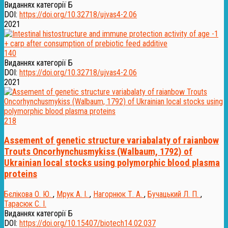
Виданнях категорії Б
DOI:
https://doi.org/10.32718/ujvas4-2.06
2021
140
Виданнях категорії Б
DOI:
https://doi.org/10.32718/ujvas4-2.06
2021
218
Assement of genetic structure variabalaty of raianbow
Trouts Oncorhynchusmykiss (Walbaum, 1792) of
Ukrainian local stocks using polymorphic blood plasma
proteins
Бєлікова О. Ю.
,
Мрук А. І.
,
Нагорнюк Т. А.
,
Бучацький Л. П.
,
Тарасюк С. І.
Виданнях категорії Б
DOI:
https://doi.org/10.15407/biotech14.02.037