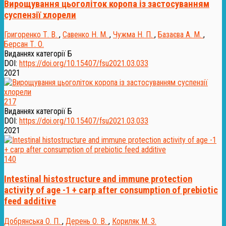
Вирощування цьоголіток коропа із застосуванням
суспензії хлорели
Григоренко Т. В.
,
Савенко Н. М.
,
Чужма Н. П.
,
Базаєва А. М.
,
Берсан Т. О.
Виданнях категорії Б
DOI:
https://doi.org/10.15407/fsu2021.03.033
2021
217
Виданнях категорії Б
DOI:
https://doi.org/10.15407/fsu2021.03.033
2021
140
Intestinal histostructure and immune protection
activity of age -1 + carp after consumption of prebiotic
feed additive
Добрянська О. П.
,
Дерень О. В.
,
Кориляк М. З.