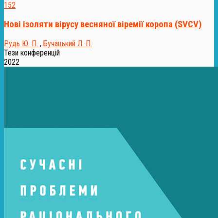
152
Нові ізоляти вірусу весняної віремії коропа (SVCV)
Рудь Ю. П.
,
Бучацький Л. П.
Тези конференцій
2022