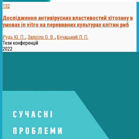
132
Дослідження антивірусних властивостей хітозану в
умовах in vitro на перевивних культурах клітин риб
Рудь Ю. П.
,
Залоїло О. В.
,
Бучацький Л. П.
Тези конференцій
2022