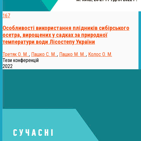
167
Особливості використання плідників сибірського
осетра, вирощених у садках за природної
температури води Лісостепу України
Третяк О. М.
,
Пашко С. М.
,
Пашко М. М.
,
Колос О. М.
Тези конференцій
2022