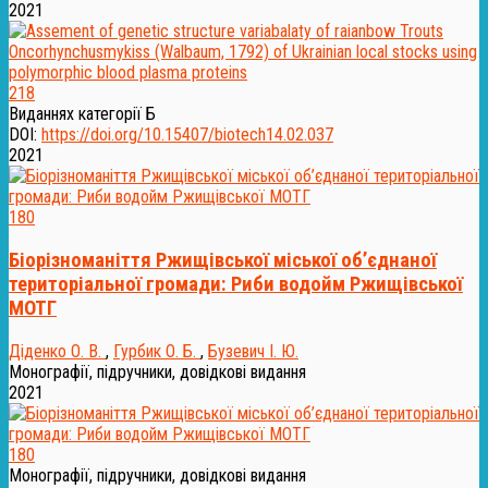
2021
218
Виданнях категорії Б
DOI:
https://doi.org/10.15407/biotech14.02.037
2021
180
Біорізноманіття Ржищівської міської об’єднаної
територіальної громади: Риби водойм Ржищівської
МОТГ
Діденко О. В.
,
Гурбик О. Б.
,
Бузевич І. Ю.
Монографії, підручники, довідкові видання
2021
180
Монографії, підручники, довідкові видання