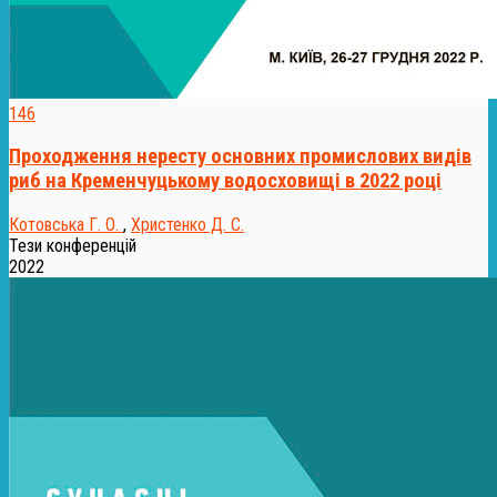
146
Проходження нересту основних промислових видів
риб на Кременчуцькому водосховищі в 2022 році
Котовська Г. О.
,
Христенко Д. С.
Тези конференцій
2022