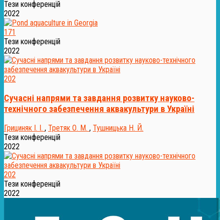
Тези конференцій
2022
171
Тези конференцій
2022
202
Сучасні напрями та завдання розвитку науково-
технічного забезпечення аквакультури в Україні
Грициняк І. І.
,
Третяк О. М.
,
Тушницька Н. Й.
Тези конференцій
2022
202
Тези конференцій
2022