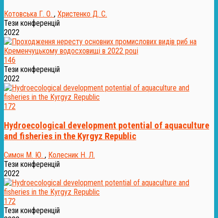
Котовська Г. О.
,
Христенко Д. С.
Тези конференцій
2022
146
Тези конференцій
2022
172
Hydroecological development potential of aquaculture
and fisheries in the Kyrgyz Republic
Симон М. Ю.
,
Колесник Н. Л.
Тези конференцій
2022
172
Тези конференцій