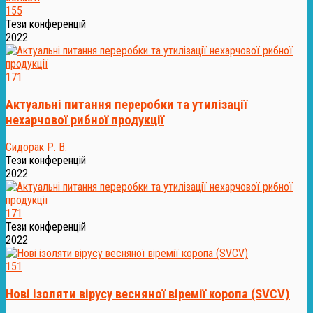
155
Тези конференцій
2022
171
Актуальні питання переробки та утилізації
нехарчової рибної продукції
Сидорак Р. В.
Тези конференцій
2022
171
Тези конференцій
2022
151
Нові ізоляти вірусу весняної віремії коропа (SVCV)