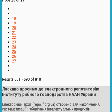
Page 23 of 27
18
19
20
21
22
23
24
25
26
27
Results 661 - 690 of 810
Ласкаво просимо до електронного репозиторію
Інституту рибного господарства НААН України
Електронний архів (repo.if.org.ua) створено для накопичення,
систематизації і зберігання інтелектуальних продуктів