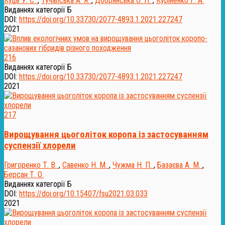
Куць У. С.
,
Тучапська А. Я.
,
Добрянська О. П.
,
Куріненко Г. А.
Виданнях категорії Б
DOI:
https://doi.org/10.33730/2077-4893.1.2021.227247
2021
216
Виданнях категорії Б
DOI:
https://doi.org/10.33730/2077-4893.1.2021.227247
2021
217
Вирощування цьоголіток коропа із застосуванням
суспензії хлорели
Григоренко Т. В.
,
Савенко Н. М.
,
Чужма Н. П.
,
Базаєва А. М.
,
Берсан Т. О.
Виданнях категорії Б
DOI:
https://doi.org/10.15407/fsu2021.03.033
2021