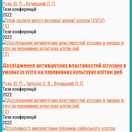
Рудь Ю. П.
,
Бучацький Л. П.
Тези конференцій
2022
151
Тези конференцій
2022
131
Дослідження антивірусних властивостей хітозану в
умовах in vitro на перевивних культурах клітин риб
Рудь Ю. П.
,
Залоїло О. В.
,
Бучацький Л. П.
Тези конференцій
2022
131
Тези конференцій
2022