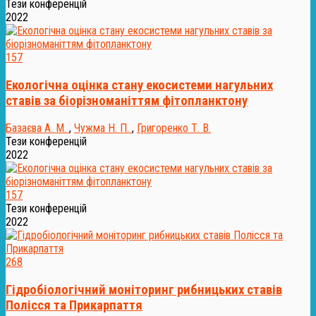
Тези конференцій
2022
157
Екологічна оцінка стану екосистеми нагульних
ставів за біорізноманіттям фітопланктону
Базаєва А. М.
,
Чужма Н. П.
,
Григоренко Т. В.
Тези конференцій
2022
157
Тези конференцій
2022
268
Гідробіологічний моніторинг рибницьких ставів
Полісся та Прикарпаття