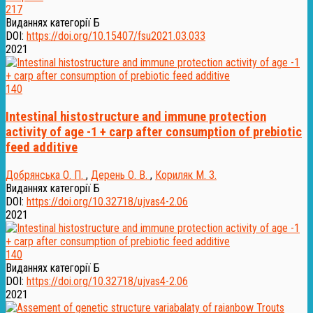
217
Виданнях категорії Б
DOI:
https://doi.org/10.15407/fsu2021.03.033
2021
140
Intestinal histostructure and immune protection
activity of age -1 + carp after consumption of prebiotic
feed additive
Добрянська О. П.
,
Дерень О. В.
,
Кориляк М. З.
Виданнях категорії Б
DOI:
https://doi.org/10.32718/ujvas4-2.06
2021
140
Виданнях категорії Б
DOI:
https://doi.org/10.32718/ujvas4-2.06
2021