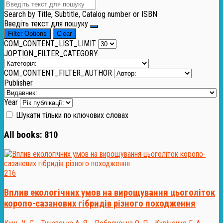
Search by Title, Subtitle, Catalog number or ISBN
Введіть текст для пошуку
Filter Options
Clear
COM_CONTENT_LIST_LIMIT
JOPTION_FILTER_CATEGORY
COM_CONTENT_FILTER_AUTHOR
Publisher
Year
Шукати тільки по ключових словах
All books:
810
216
Вплив екологічних умов на вирощування цьоголіток
коропо-сазанових гібридів різного походження