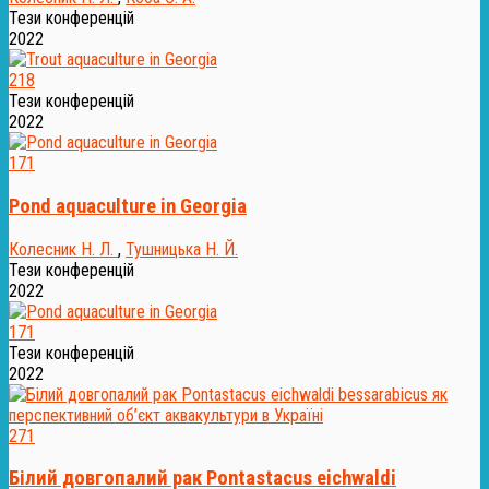
Тези конференцій
2022
218
Тези конференцій
2022
171
Pond aquaculture in Georgia
Колесник Н. Л.
,
Тушницька Н. Й.
Тези конференцій
2022
171
Тези конференцій
2022
271
Білий довгопалий рак Pontastacus eichwaldi