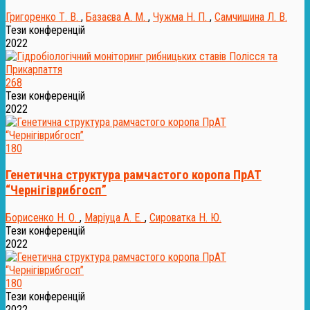
Григоренко Т. В.
,
Базаєва А. М.
,
Чужма Н. П.
,
Самчишина Л. В.
Тези конференцій
2022
268
Тези конференцій
2022
180
Генетична структура рамчастого коропа ПрАТ
“Чернігіврибгосп”
Борисенко Н. О.
,
Маріуца А. Е.
,
Сироватка Н. Ю.
Тези конференцій
2022
180
Тези конференцій
2022