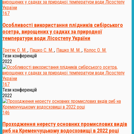
167
Особливості використання плідників сибірського
осетра, вирощених у садках за природної
температури води Лісостепу України
Третяк О. М.
,
Пашко С. М.
,
Пашко М. М.
,
Колос О. М.
Тези конференцій
2022
167
Тези конференцій
2022
146
Проходження нересту основних промислових видів
риб на Кременчуцькому водосховищі в 2022 році