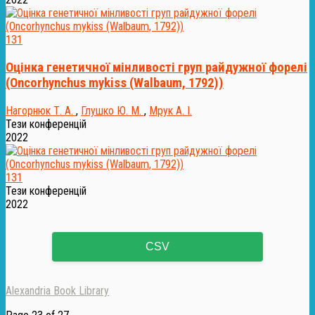
131
Оцінка генетичної мінливості груп райдужної форелі
(Oncorhynchus mykiss (Walbaum, 1792))
Нагорнюк Т. А.
,
Глушко Ю. М.
,
Мрук А. І.
Тези конференцій
2022
131
Тези конференцій
2022
CSV
Alexandria Book Library