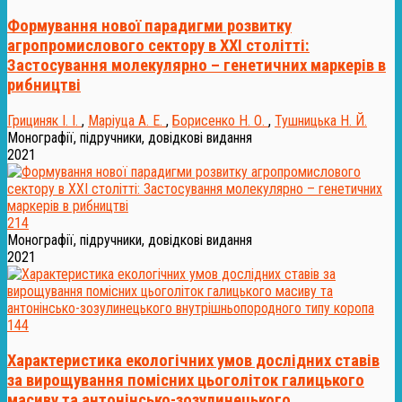
Формування нової парадигми розвитку
агропромислового сектору в XXI столітті:
Застосування молекулярно – генетичних маркерів в
рибництві
Грициняк І. І.
,
Маріуца А. Е.
,
Борисенко Н. О.
,
Тушницька Н. Й.
Монографії, підручники, довідкові видання
2021
214
Монографії, підручники, довідкові видання
2021
144
Характеристика екологічних умов дослідних ставів
за вирощування помісних цьоголіток галицького
масиву та антонінсько-зозулинецького