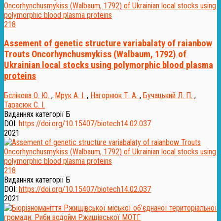
218
Assement of genetic structure variabalaty of raianbow
Trouts Oncorhynchusmykiss (Walbaum, 1792) of
Ukrainian local stocks using polymorphic blood plasma
proteins
Бєлікова О. Ю.
,
Мрук А. І.
,
Нагорнюк Т. А.
,
Бучацький Л. П.
,
Тарасюк С. І.
Виданнях категорії Б
DOI:
https://doi.org/10.15407/biotech14.02.037
2021
218
Виданнях категорії Б
DOI:
https://doi.org/10.15407/biotech14.02.037
2021