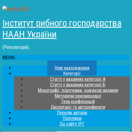
Інститут рибного господарства
НААН України
(Репозиторій)
МЕНЮ
Нові надходження
Категорії
Статті у виданнях категорії А
Статті у виданнях категорії Б
Монографії, підручники, довідкові видання
Методичні рекомендації
Тези конференцій
Дисертації та автореферати
Перелік авторів
Популярні
До сайту ІРГ