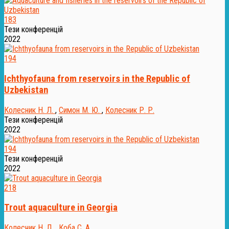
183
Тези конференцій
2022
194
Ichthyofauna from reservoirs in the Republic of
Uzbekistan
Колесник Н. Л.
,
Симон М. Ю.
,
Колесник Р. Р.
Тези конференцій
2022
194
Тези конференцій
2022
218
Trout aquaculture in Georgia
Колесник Н. Л.
,
Коба С. А.