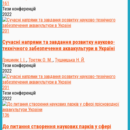
161
Тези конференцій
2022
201
Сучасні напрями та завдання розвитку науково-
технічного забезпечення аквакультури в Україні
Грициняк І. І.
,
Третяк О. М.
,
Тушницька Н. Й.
Тези конференцій
2022
201
Тези конференцій
2022
136
До питання створення наукових парків у сфері