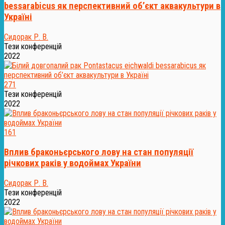
bessarabicus як перспективний об’єкт аквакультури в
Україні
Сидорак Р. В.
Тези конференцій
2022
271
Тези конференцій
2022
161
Вплив браконьєрського лову на стан популяції
річкових раків у водоймах України
Сидорак Р. В.
Тези конференцій
2022