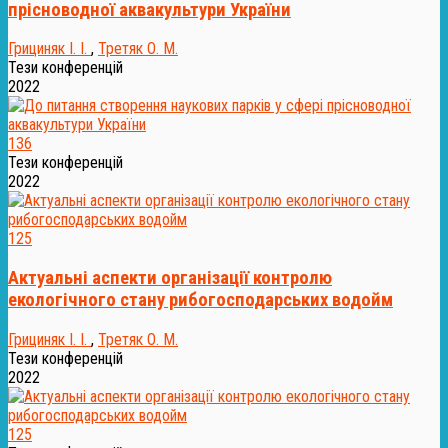
прісноводної аквакультури України
Грициняк І. І.
,
Третяк О. М.
Тези конференцій
2022
136
Тези конференцій
2022
125
Актуальні аспекти організації контролю
екологічного стану рибогосподарських водойм
Грициняк І. І.
,
Третяк О. М.
Тези конференцій
2022
125