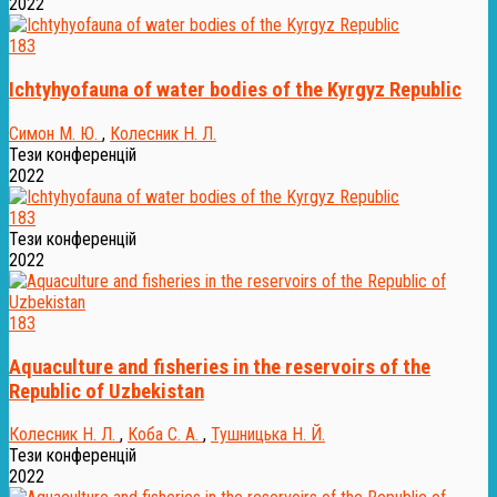
2022
183
Ichtyhyofauna of water bodies of the Kyrgyz Republic
Симон М. Ю.
,
Колесник Н. Л.
Тези конференцій
2022
183
Тези конференцій
2022
183
Aquaculture and fisheries in the reservoirs of the
Republic of Uzbekistan
Колесник Н. Л.
,
Коба С. А.
,
Тушницька Н. Й.
Тези конференцій
2022